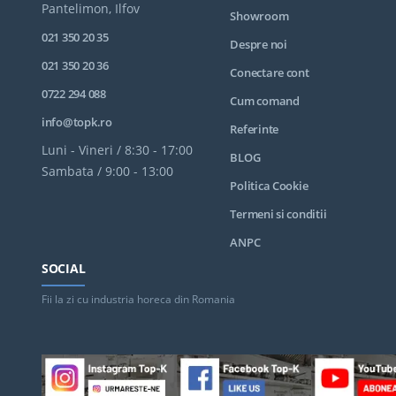
Pantelimon, Ilfov
Showroom
021 350 20 35
Despre noi
021 350 20 36
Conectare cont
0722 294 088
Cum comand
info@topk.ro
Referinte
Luni - Vineri / 8:30 - 17:00
BLOG
Sambata / 9:00 - 13:00
Politica Cookie
Termeni si conditii
ANPC
SOCIAL
Fii la zi cu industria horeca din Romania