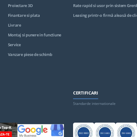
Proiectare 3D
Rate rapid si usor prin sistem Gren
Finantare si plata
Leasing printr-o firmă aleasă de cli
Livrare
Montaj si punere in functiune
Service
Vanzare piese de schimb
CERTIFICARI
Standarde internationale