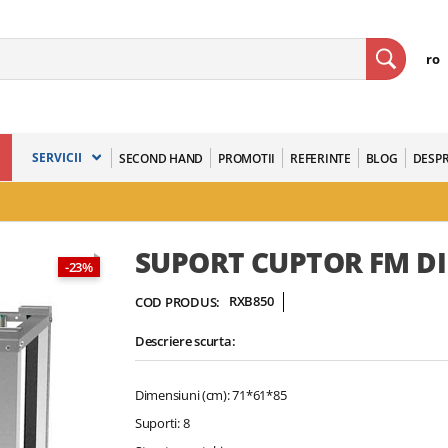
ro
SERVICII
SECOND HAND
PROMOTII
REFERINTE
BLOG
DESPR
SUPORT CUPTOR FM D
-23%
RXB850
COD PRODUS:
Descriere scurta:
Dimensiuni (cm): 71*61*85
Suporti: 8