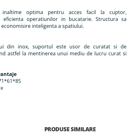
inaltime optima pentru acces facil la cuptor,
 eficienta operatiunilor in bucatarie. Structura sa
economisire inteligenta a spatiului.
lui din inox, suportul este usor de curatat si de
ind astfel la mentinerea unui mediu de lucru curat si
vantaje
 71*61*85
ox
PRODUSE SIMILARE