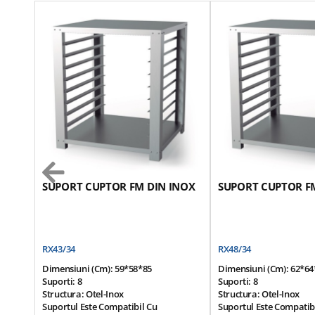
SUPORT CUPTOR FM DIN INOX
SUPORT CUPTOR F
RX43/34
RX48/34
Dimensiuni (cm): 59*58*85
Dimensiuni (cm): 62*64
Suporti: 8
Suporti: 8
Structura: Otel-Inox
Structura: Otel-Inox
Suportul Este Compatibil Cu
Suportul Este Compatib