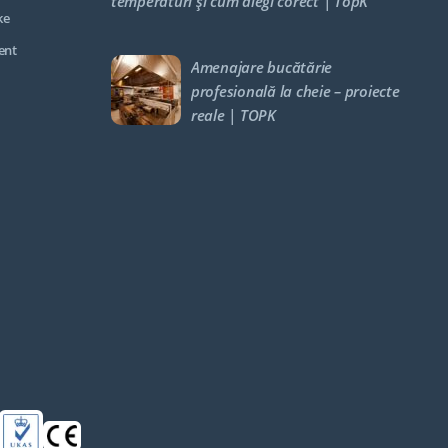
temperaturi și cum alegi corect | TopK
ke
ent
Amenajare bucătărie
profesională la cheie – proiecte
reale | TOPK