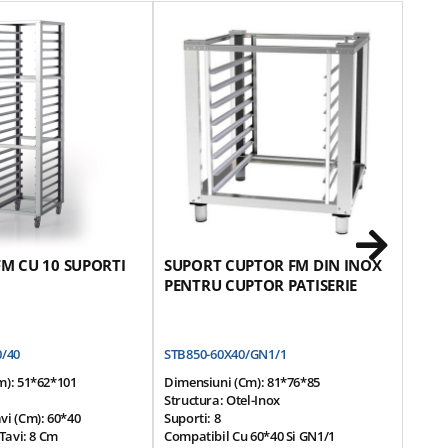
M CU 10 SUPORTI
SUPORT CUPTOR FM DIN INOX
SUP
PENTRU CUPTOR PATISERIE
PENT
/40
STB850-60X40/GN1/1
STB85
m): 51*62*101
Dimensiuni (cm): 81*76*85
Dimen
Structura: Otel-Inox
Struc
vi (cm): 60*40
Suporti: 8
Suport
 Tavi: 8 Cm
Compatibil Cu 60*40 Si GN1/1
Compa