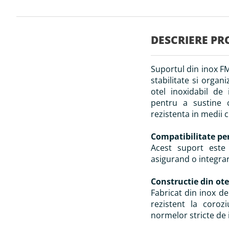
Skip
to
the
DESCRIERE PR
beginning
of
the
Suportul din inox FM
images
gallery
stabilitate si organi
otel inoxidabil de 
pentru a sustine c
rezistenta in medii c
Compatibilitate pe
Acest suport este 
asigurand o integrare
Constructie din ote
Fabricat din inox de
rezistent la coroz
normelor stricte de 