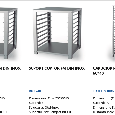
M DIN INOX
SUPORT CUPTOR FM DIN INOX
CARUCIOR F
60*40
RX60/40
TROLLEY10B60
*85
Dimensiuni (cm): 75*70*85
Dimensiuni (c
Suporti: 8
Suporti: 10
Structura: Otel-Inox
Dimensiune Ta
il Cu
Suportul Este Compatibil Cu
Distanta Intre