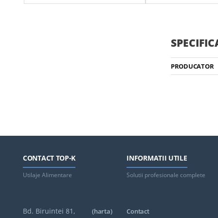
Urmatoarele Cuptoare FM:
Urmatoarele Cuptoare
Cuptor Patiserie / Gastronomie FM
Cuptor Electric Patiseri
Electric Cu 4 Tavi Si Panou De Control
Mecanic
Cuptor Patiserie / Gastronomie FM
SPECIFIC
Electric Cu 4 Tavi Si Panou De Control
Mecanic
PRODUCATOR
CONTACT TOP-K
INFORMATII UTILE
Utilaje Alimentare
Solutii profesionale complete
Bd. Biruintei 81,
(harta)
Contact