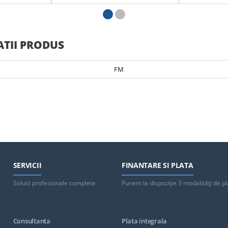
 FM:
Urmatoarele Cuptoare FM:
Structura: Ote
e Cu 4 Tavi
Cuptor Electric Patiserie Cu 4 Tavi
Prevazut Cu Ro
Cuptor Electric Patiserie Cu 4 Tavi
ATII PRODUS
FM
SERVICII
FINANTARE SI PLATA
Solutii profesionale complete
Punem la dispoziţie 3 modalităţi de pl
Consultanta
Plata integrala