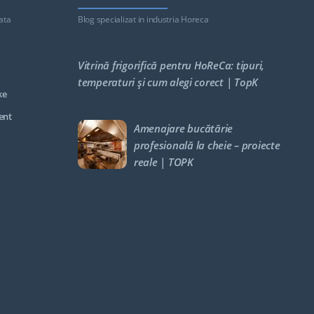
ata
Blog specializat in industria Horeca
Vitrină frigorifică pentru HoReCa: tipuri,
temperaturi și cum alegi corect | TopK
ke
ent
Amenajare bucătărie
profesională la cheie – proiecte
reale | TOPK