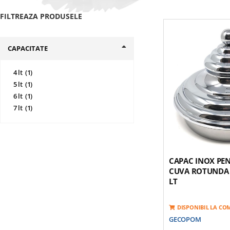
FILTREAZA PRODUSELE
CAPACITATE
produs
4 lt
1
produs
5 lt
1
produs
6 lt
1
produs
7 lt
1
CAPAC INOX PE
CUVA ROTUNDA 
LT
DISPONIBIL LA C
GECOPOM