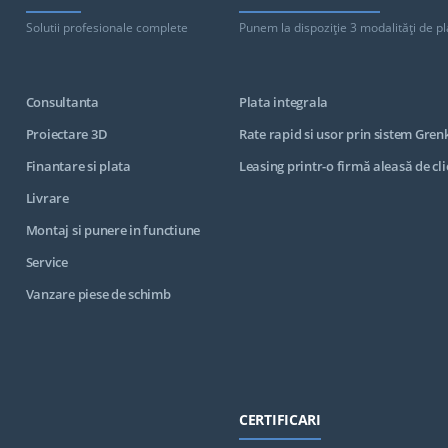
Solutii profesionale complete
Punem la dispoziţie 3 modalităţi de pl
Consultanta
Plata integrala
Proiectare 3D
Rate rapid si usor prin sistem Gren
Finantare si plata
Leasing printr-o firmă aleasă de cli
Livrare
Montaj si punere in functiune
Service
Vanzare piese de schimb
CERTIFICARI