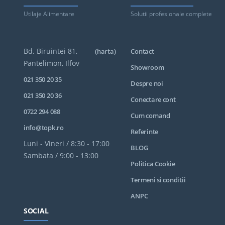
Utilaje Alimentare
Solutii profesionale complete
Bd. Biruintei 81,
(harta)
Contact
Pantelimon, Ilfov
Showroom
021 350 20 35
Despre noi
021 350 20 36
Conectare cont
0722 294 088
Cum comand
info@topk.ro
Referinte
Luni - Vineri / 8:30 - 17:00
BLOG
Sambata / 9:00 - 13:00
Politica Cookie
Termeni si conditii
ANPC
SOCIAL