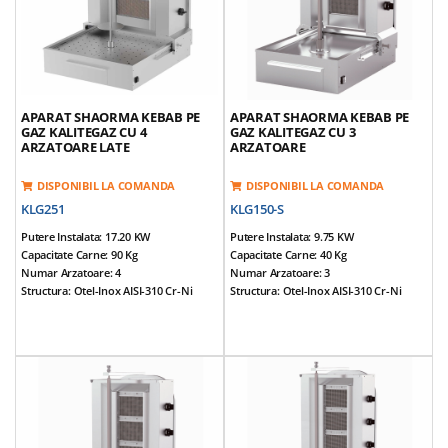
Echipat Cu Valva De Siguranta Gaz
Echipat Cu Valva De Siguranta Gaz
Greutate Echipamente: 74 Kg
Greutate Echipamente: 65 Kg
*Accesorii Incluse: Aripioare Si Tava
*Accesorii Incluse: Aripioare Si Tava
APARAT SHAORMA KEBAB PE
APARAT SHAORMA KEBAB PE
GAZ KALITEGAZ CU 4
GAZ KALITEGAZ CU 3
ARZATOARE LATE
ARZATOARE
DISPONIBIL LA COMANDA
DISPONIBIL LA COMANDA
KLG251
KLG150-S
Putere Instalata: 17.20 KW
Putere Instalata: 9.75 KW
Capacitate Carne: 90 Kg
Capacitate Carne: 40 Kg
Numar Arzatoare: 4
Numar Arzatoare: 3
Structura: Otel-Inox AISI-310 Cr-Ni
Structura: Otel-Inox AISI-310 Cr-Ni
Dimensiuni (cm): 83*93*106
Dimensiuni (cm): 55*71*90
Alimentare: NG / LPG
Alimentare: NG / LPG
Tensiune Alimentare: 220V / 50Hz
Tensiune Alimentare: 220V / 50Hz
Prevazut Cu 4 Arzatoare Late Pentru O
Prevazut Cu 3 Arzatoare
Suprafata Mai Mare De Gatire
Echipat Cu Valva De Siguranta Gaz Pe
Motor Reversibil, Amplasat In Partea
Fiecare Arzator
Inferioara
Greutate Echipamente: 35 Kg
Tepusa Mobila
*Accesorii Incluse: Aripioare Si Tava