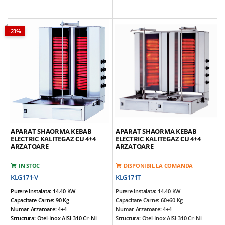
Tensiune Alimentare: 380V / 50Hz
Tensiune Alimentare: 380V / 50Hz
Prevazut Cu 4 Arzatoare
Prevazut Cu 5 Arzatoare
Sticla Termorezistenta ROBAX
Sticla Termorezistenta ROBAX
Motor Reversibil, Amplasat In Partea
Motor Reversibil, Amplasat In Partea
-23%
Inferioara
Inferioara
Tepusa Mobila
Tepusa Mobila
Tava Sustinere Carne Reglabila Pe 3
Tava Sustinere Carne Reglabila Pe 3
Nivele
Nivele
Arzatoarele Se Pot Apropia De Carne
Arzatoarele Se Pot Apropia De Carne
Greutate Echipamente: 40 Kg
Greutate Echipamente: 45 Kg
*Accesorii Incluse:
Aripioare Si Tava
*Accesorii Incluse:
Aripioare Si Tava
APARAT SHAORMA KEBAB
APARAT SHAORMA KEBAB
ELECTRIC KALITEGAZ CU 4+4
ELECTRIC KALITEGAZ CU 4+4
ARZATOARE
ARZATOARE
IN STOC
DISPONIBIL LA COMANDA
KLG171-V
KLG171T
Putere Instalata: 14.40 KW
Putere Instalata: 14.40 KW
Capacitate Carne: 90 Kg
Capacitate Carne: 60+60 Kg
Numar Arzatoare: 4+4
Numar Arzatoare: 4+4
Structura: Otel-Inox AISI-310 Cr-Ni
Structura: Otel-Inox AISI-310 Cr-Ni