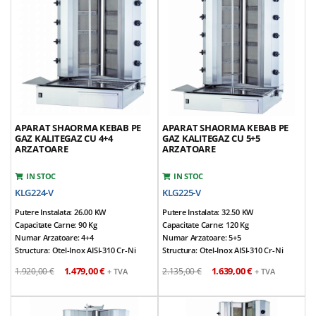
Echipat Cu Valva De Siguranta Gaz Pe
Tepusa Mobila
Fiecare Arzator
Tava Sustinere Carne Reglabila Pe 3
Tepusa Ajustabila
Nivele
Greutate Echipamente: 85 Kg
Greutate Echipamente: 50 Kg
*Accesorii Incluse: Aripioare Si Tava
*Accesorii Incluse: Aripioare Si Tava
APARAT SHAORMA KEBAB PE
APARAT SHAORMA KEBAB PE
GAZ KALITEGAZ CU 4+4
GAZ KALITEGAZ CU 5+5
ARZATOARE
ARZATOARE
IN STOC
IN STOC
KLG224-V
KLG225-V
Putere Instalata: 26.00 KW
Putere Instalata: 32.50 KW
Capacitate Carne: 90 Kg
Capacitate Carne: 120 Kg
Numar Arzatoare: 4+4
Numar Arzatoare: 5+5
Structura: Otel-Inox AISI-310 Cr-Ni
Structura: Otel-Inox AISI-310 Cr-Ni
Dimensiuni (cm): 75*80*106
Dimensiuni (cm): 75*80*123
1.479,00 €
1.639,00 €
1.920,00 €
2.135,00 €
+ TVA
+ TVA
Alimentare: NG / LPG
Alimentare: NG / LPG
Tensiune Alimentare: 220V / 50Hz
Tensiune Alimentare: 220V / 50Hz
Prevazut Cu 4+4 Arzatoare
Prevazut Cu 5+5 Arzatoare
Motor Reversibil, Amplasat In Partea
Motor Reversibil, Amplasat In Partea