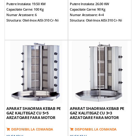
Putere Instalata: 19.50 KW
Putere Instalata: 26.00 KW
Capacitate Carne: 100 Kg
Capacitate Carne: 90 Kg
Numar Arzatoare: 6
Numar Arzatoare: 4+4
Structura: Otel-Inox AISI-310 Cr-Ni
Structura: Otel-Inox AISI-310 Cr-Ni
Dimensiuni (cm): 55*67*124
Dimensiuni (cm): 90*96*92
Alimentare: NG / LPG
Alimentare: NG / LPG
Prevazut Cu 6 Arzatoare
Prevazut Cu 4+4 Arzatoare
Tepusa Ajustabila
Tepusa Ajustabila
Prevazut Cu Valva De Siguranta Gaz
Prevazut Cu Valva De Siguranta Gaz
Echipamentul Nu Este Prevazut Cu
Echipamentul Nu Este Prevazut Cu
Motor
Motor
Control Individual Pe Fiecare Arzator
Control Individual Pe Fiecare Arzator
Greutate Echipamente: 37 Kg
Greutate Echipamente: 45 Kg
*Accesorii Incluse: Aripioare Si Tava
*Accesorii Incluse: Aripioare Si Tava
APARAT SHAORMA KEBAB PE
APARAT SHAORMA KEBAB PE
GAZ KALITEGAZ CU 5+5
GAZ KALITEGAZ CU 3+3
ARZATOARE FARA MOTOR
ARZATOARE FARA MOTOR
DISPONIBIL LA COMANDA
DISPONIBIL LA COMANDA