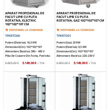
APARAT PROFESIONAL DE
APARAT PROFESIONAL DE
FACUT LIPIE CU PLITA
FACUT LIPIE CU PLITA
ROTATIVA, ELECTRIC
ROTATIVA, GAZ 102*102*107 CM
102*102*107 CM
DISPONIBIL LA COMANDA
DISPONIBIL LA COMANDA
TPKRTD06
TPKRTD01
Putere (Electrica): 16,5 KW
Putere (Gaz): 20 KW
Dimensiuni(cm): 102*102*107
Putere (Electrica): 0,5 KW
Alimentare Electrica: 380 – 400 V
Dimensiuni(cm): 102*102*107
Plita De Coacere Din Fonta, Potrivita
Alimentare Electrica: 220–230 V
Pentru Contact Alimentar
Racord Gaz: 1/2”
5.149,00 €
5.149,00 €
6.865,00 €
6.865,00 €
+ TVA
+ TVA
Constructie Robusta Din Inox
Plita De Coacere Din Fonta, Potrivita
Diametrul Plitei De Coacere Este De 90
Pentru Contact Alimentar
Cm
Constructie Robusta Din Inox
Panou De Control Simplu, Usor De
Diametrul Plitei De Coacere Este De 90
Utilizat Si Intuitiv
Cm
Rezistentele Special Concepute Gatesc
Panou De Control Simplu, Usor De
Produsul Atat Prin Convectie, Cat Si
Utilizat Si Intuitiv
Prin Transfer Direct De Caldura
Temperatura Reglabila A Plitei;
Sistem De Incalzire Cu Reglaj Separat
Posibilitate De Ajustare Separata A
Pentru Zona Superioara Si Inferioara,
Temperaturii Pentru Grupurile De
Control Optim Al Procesului De
Incalzire