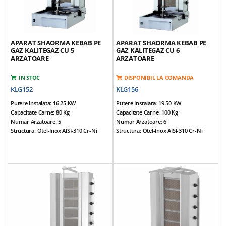
APARAT SHAORMA KEBAB PE
APARAT SHAORMA KEBAB PE
GAZ KALITEGAZ CU 5
GAZ KALITEGAZ CU 6
ARZATOARE
ARZATOARE
IN STOC
DISPONIBIL LA COMANDA
KLG152
KLG156
Putere Instalata: 16.25 KW
Putere Instalata: 19.50 KW
Capacitate Carne: 80 Kg
Capacitate Carne: 100 Kg
Numar Arzatoare: 5
Numar Arzatoare: 6
Structura: Otel-Inox AISI-310 Cr-Ni
Structura: Otel-Inox AISI-310 Cr-Ni
Dimensiuni (cm): 55*71*123
Dimensiuni (cm): 55*71*139
Alimentare: NG / LPG
Alimentare: NG / LPG
Tensiune Alimentare: 220V / 50Hz
Tensiune Alimentare: 220V / 50Hz
Prevazut Cu 5 Arzatoare
Prevazut Cu 6 Arzatoare
Motor Reversibil, Amplasat In Partea
Motor Reversibil, Amplasat In Partea
Inferioara
Inferioara
Tepusa Mobila
Tepusa Mobila
Tava Suport Amplasat In Partea
Tava Sustinere Carne Reglabila Pe 3
Inferioara A Tepusei Ajustabila Pe
Nivele
Inaltime
Greutate Echipamente: 50 Kg