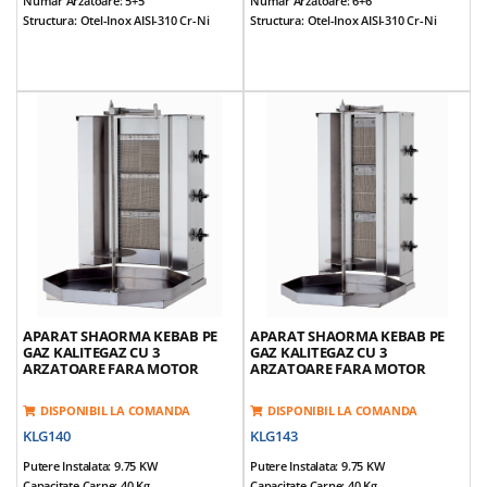
Numar Arzatoare: 5+5
Numar Arzatoare: 6+6
Structura: Otel-Inox AISI-310 Cr-Ni
Structura: Otel-Inox AISI-310 Cr-Ni
Dimensiuni (cm): 75*110*121
Dimensiuni (cm): 75*110*137
Alimentare: NG / LPG
Alimentare: NG / LPG
Tensiune Alimentare: 220V / 50Hz
Tensiune Alimentare: 220V / 50Hz
Prevazut Cu 5+5 Arzatoare
Prevazut Cu 6+6 Arzatoare
Fara Motor
Fara Motor
Cu Incalzitor
Cu Incalzitor
Tepusa Mobila
Tepusa Mobila
Tava Sustinere Carne Reglabila Pe 3
Tava Sustinere Carne Reglabila Pe 3
Nivele
Nivele
Arzatoarele Se Pot Apropia De Carne
Arzatoarele Se Pot Apropia De Carne
Greutate Echipamente: 95 Kg
Greutate Echipamente: 103 Kg
*Accesorii Incluse: Aripioare Si Tava
*Accesorii Incluse: Aripioare Si Tava
APARAT SHAORMA KEBAB PE
APARAT SHAORMA KEBAB PE
GAZ KALITEGAZ CU 3
GAZ KALITEGAZ CU 3
ARZATOARE FARA MOTOR
ARZATOARE FARA MOTOR
DISPONIBIL LA COMANDA
DISPONIBIL LA COMANDA
KLG140
KLG143
Putere Instalata: 9.75 KW
Putere Instalata: 9.75 KW
Capacitate Carne: 40 Kg
Capacitate Carne: 40 Kg