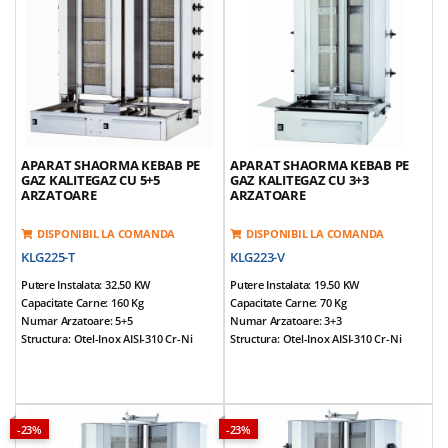
Echipat Cu Valva De Siguranta Gaz Pe
Echipat Cu Valva De Siguranta Gaz Pe
Fiecare Arzator
Fiecare Arzator
Tepusa Ajustabila
Tepusa Ajustabila
Greutate Echipamente: 75 Kg
Greutate Echipamente: 80 Kg
*Accesorii Incluse: Aripioare Si Tava
*Accesorii Incluse: Aripioare Si Tava
APARAT SHAORMA KEBAB PE
APARAT SHAORMA KEBAB PE
GAZ KALITEGAZ CU 5+5
GAZ KALITEGAZ CU 3+3
ARZATOARE
ARZATOARE
DISPONIBIL LA COMANDA
DISPONIBIL LA COMANDA
KLG225-T
KLG223-V
Putere Instalata: 32.50 KW
Putere Instalata: 19.50 KW
Capacitate Carne: 160 Kg
Capacitate Carne: 70 Kg
Numar Arzatoare: 5+5
Numar Arzatoare: 3+3
Structura: Otel-Inox AISI-310 Cr-Ni
Structura: Otel-Inox AISI-310 Cr-Ni
Dimensiuni (cm): 100*71*123
Dimensiuni (cm): 55*71*106
Alimentare: NG / LPG
Alimentare: NG / LPG
Tensiune Alimentare: 220V / 50Hz
Tensiune Alimentare: 220V / 50Hz
Prevazut Cu 5+5 Arzatoare
Prevazut Cu 3+3 Arzatoare
Corp Mobil, Arzatoarele Se Pot
Motor Reversibil, Amplasat In Partea
-23%
-23%
Apropia De Tepusa
Inferioara