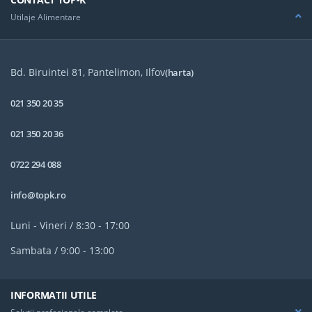
Nivele
Nivele
Greutate Echipamente: 25 Kg.
Greutate Echipamente: 31 Kg
Utilaje Alimentare
Produs Promotional
Produs Promotional
Bd. Biruintei 81, Pantelimon, Ilfov
(harta)
021 350 20 35
021 350 20 36
0722 294 088
info@topk.ro
Luni - Vineri / 8:30 - 17:00
Sambata / 9:00 - 13:00
INFORMATII UTILE