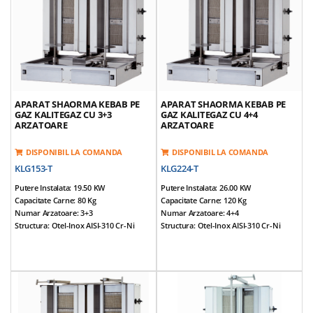
Fiecare Arzator
Fiecare Arzator
Greutate Echipamente: 40 Kg
Greutate Echipamente: 45 Kg
*Accesorii Incluse: Aripioare Si Tava
*Accesorii Incluse: Aripioare Si Tava
APARAT SHAORMA KEBAB PE
APARAT SHAORMA KEBAB PE
GAZ KALITEGAZ CU 3+3
GAZ KALITEGAZ CU 4+4
ARZATOARE
ARZATOARE
DISPONIBIL LA COMANDA
DISPONIBIL LA COMANDA
KLG153-T
KLG224-T
Putere Instalata: 19.50 KW
Putere Instalata: 26.00 KW
Capacitate Carne: 80 Kg
Capacitate Carne: 120 Kg
Numar Arzatoare: 3+3
Numar Arzatoare: 4+4
Structura: Otel-Inox AISI-310 Cr-Ni
Structura: Otel-Inox AISI-310 Cr-Ni
Dimensiuni (cm): 89*71*106
Dimensiuni (cm): 100*71*106
Alimentare: NG / LPG
Alimentare: NG / LPG
Tensiune Alimentare: 220V / 50Hz
Tensiune Alimentare: 220V / 50Hz
Prevazut Cu 3+3 Arzatoare
Prevazut Cu 4+4 Arzatoare
Corp Mobil, Arzatoarele Se Pot
Corp Mobil, Arzatoarele Se Pot
Apropia De Tepusa
Apropia De Tepusa