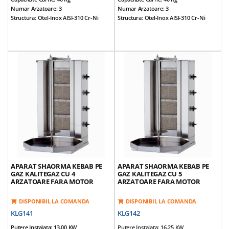
Numar Arzatoare: 3
Numar Arzatoare: 3
Structura: Otel-Inox AISI-310 Cr-Ni
Structura: Otel-Inox AISI-310 Cr-Ni
Dimensiuni (cm): 55*67*75
Dimensiuni (cm): 55*69*91
Alimentare: NG / LPG
Alimentare: NG / LPG
Prevazut Cu 3 Arzatoare
Prevazut Cu 3 Arzatoare
Tepusa Ajustabila
Tepusa Ajustabila
Prevazut Cu Valva De Siguranta Gaz
Prevazut Cu Valva De Siguranta Gaz
Echipamentul Nu Este Prevazut Cu
Echipamentul Nu Este Prevazut Cu
Motor
Motor
Control Individual Pe Fiecare Arzator
Control Individual Pe Fiecare Arzator
Greutate Echipamente: 22 Kg
Greutate Echipamente: 27 Kg
*Accesorii Incluse: Aripioare Si Tava
*Accesorii Incluse: Aripioare Si Tava
APARAT SHAORMA KEBAB PE
APARAT SHAORMA KEBAB PE
GAZ KALITEGAZ CU 4
GAZ KALITEGAZ CU 5
ARZATOARE FARA MOTOR
ARZATOARE FARA MOTOR
DISPONIBIL LA COMANDA
DISPONIBIL LA COMANDA
KLG141
KLG142
Putere Instalata: 13.00 KW
Putere Instalata: 16.25 KW