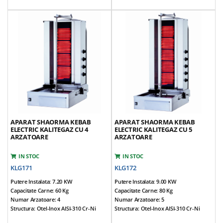
Tensiune Alimentare: 220V / 50Hz
Prevazut Cu 3 Arzatoare
Prevazut Cu 6+6 Arzatoare
Sticla Termorezistenta ROBAX
Motor Reversibil, Amplasat In Partea
Motor Reversibil, Amplasat In Partea
Inferioara
Inferioara
Tava Sustinere Carne Reglabila Pe 3
Tepusa Mobila
Nivele
Tava Sustinere Carne Reglabila Pe 3
Arzatoarele Se Pot Apropia De Carne
Nivele
Greutate Echipamente: 100 Kg
Arzatoarele Se Pot Apropia De Carne
*Accesorii Incluse: Dulap, Aripioare Si
Greutate Echipamente: 35 Kg
Tava
*Accesorii Incluse:
Aripioare Si Tava
APARAT SHAORMA KEBAB
APARAT SHAORMA KEBAB
ELECTRIC KALITEGAZ CU 4
ELECTRIC KALITEGAZ CU 5
ARZATOARE
ARZATOARE
IN STOC
IN STOC
KLG171
KLG172
Putere Instalata: 7.20 KW
Putere Instalata: 9.00 KW
Capacitate Carne: 60 Kg
Capacitate Carne: 80 Kg
Numar Arzatoare: 4
Numar Arzatoare: 5
Structura: Otel-Inox AISI-310 Cr-Ni
Structura: Otel-Inox AISI-310 Cr-Ni
Dimensiuni (cm): 55*71*106
Dimensiuni (cm): 55*71*123