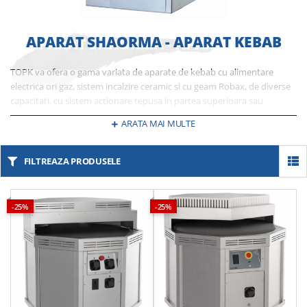
APARAT SHAORMA - APARAT KEBAB
TOPK va ofera o gama variata de aparate de kebab cu alimentare
electrica ori gaz, sistem incalzire ceramic si cu geam Robax, de diverse
capacitati, cu sistem actionare tepusa in partea superioara sau
inferioara ptr intreaga plaja de fast-fooduri indiferent de capacitatea ei.
ARATA MAI MULTE
Alegeti cel mai bun raport calitate pret ptr echipamente produse cu
ultima tehnologie, dedicate nevoilor dvs.`
FILTREAZA PRODUSELE
-25%
-25%