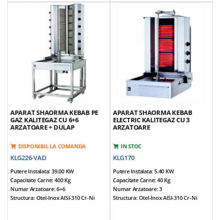
Prevazut Cu 5+5 Arzatoare
Prevazut Cu 6+6 Arzatoare
Motor Reversibil, Amplasat In Partea
Motor Reversibil, Amplasat In Partea
Inferioara
Inferioara
Tava Sustinere Carne Reglabila Pe 3
Tava Sustinere Carne Reglabila Pe 3
Nivele
Nivele
Arzatoarele Se Pot Apropia De Carne
Arzatoarele Se Pot Apropia De Carne
Greutate Echipamente: 100 Kg
Greutate Echipamente: 90 Kg
*Accesorii Incluse: Dulap Cu
*Accesorii Incluse: Carucior, Aripioare
Roti, Aripioare Si Tava
Si Tava
APARAT SHAORMA KEBAB PE
APARAT SHAORMA KEBAB
GAZ KALITEGAZ CU 6+6
ELECTRIC KALITEGAZ CU 3
ARZATOARE + DULAP
ARZATOARE
DISPONIBIL LA COMANDA
IN STOC
KLG226-VAD
KLG170
Putere Instalata: 39.00 KW
Putere Instalata: 5.40 KW
Capacitate Carne: 400 Kg
Capacitate Carne: 40 Kg
Numar Arzatoare: 6+6
Numar Arzatoare: 3
Structura: Otel-Inox AISI-310 Cr-Ni
Structura: Otel-Inox AISI-310 Cr-Ni
Dimensiuni (cm): 75*85*200
Dimensiuni (cm): 55*71*90
Alimentare: NG / LPG
Tensiune Alimentare: 380V / 50Hz