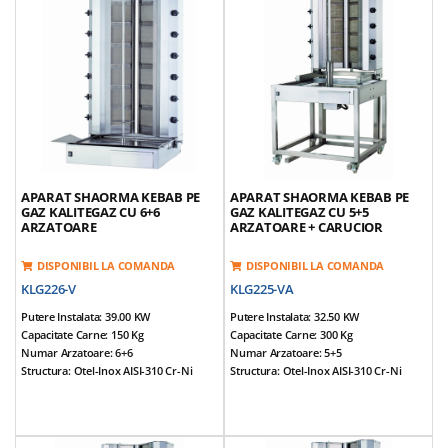
Inferioara
Inferioara
Tepusa Mobila
Tepusa Mobila
Tava Sustinere Carne Reglabila Pe 3
Tava Sustinere Carne Reglabila Pe 3
Nivele
Nivele
Greutate Echipamente: 90 Kg
Greutate Echipamente: 71 Kg
*Accesorii Incluse: Aripioare Si Tava
*Accesorii Incluse: Aripioare Si Tava
APARAT SHAORMA KEBAB PE
APARAT SHAORMA KEBAB PE
GAZ KALITEGAZ CU 6+6
GAZ KALITEGAZ CU 5+5
ARZATOARE
ARZATOARE + CARUCIOR
DISPONIBIL LA COMANDA
DISPONIBIL LA COMANDA
KLG226-V
KLG225-VA
Putere Instalata: 39.00 KW
Putere Instalata: 32.50 KW
Capacitate Carne: 150 Kg
Capacitate Carne: 300 Kg
Numar Arzatoare: 6+6
Numar Arzatoare: 5+5
Structura: Otel-Inox AISI-310 Cr-Ni
Structura: Otel-Inox AISI-310 Cr-Ni
Dimensiuni (cm): 75*80*139
Dimensiuni (cm): 75*85*184
Alimentare: NG / LPG
Alimentare: NG / LPG
Tensiune Alimentare: 220V / 50Hz
Tensiune Alimentare: 220V / 50Hz
Prevazut Cu 6+6 Arzatoare
Prevazut Cu 5+5 Arzatoare