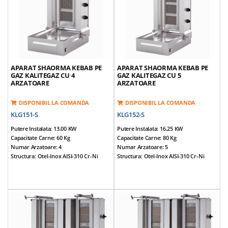
Tava Sustinere Carne Reglabila
Echipat Cu Valva De Siguranta Gaz
Greutate Echipamente: 58 Kg
*Accesorii Incluse: Aripioare Si Tava
APARAT SHAORMA KEBAB PE
APARAT SHAORMA KEBAB PE
GAZ KALITEGAZ CU 4
GAZ KALITEGAZ CU 5
ARZATOARE
ARZATOARE
DISPONIBIL LA COMANDA
DISPONIBIL LA COMANDA
KLG151-S
KLG152-S
Putere Instalata: 13.00 KW
Putere Instalata: 16.25 KW
Capacitate Carne: 60 Kg
Capacitate Carne: 80 Kg
Numar Arzatoare: 4
Numar Arzatoare: 5
Structura: Otel-Inox AISI-310 Cr-Ni
Structura: Otel-Inox AISI-310 Cr-Ni
Dimensiuni (cm): 55*71*107
Dimensiuni (cm): 55*71*123
Alimentare: NG / LPG
Alimentare: NG / LPG
Tensiune Alimentare: 220V / 50Hz
Tensiune Alimentare: 220V / 50Hz
Prevazut Cu 4 Arzatoare
Prevazut Cu 5 Arzatoare
Corp Mobil, Arzatoarele Se Pot
Corp Mobil, Arzatoarele Se Pot
Apropia De Tepusa
Apropia De Tepusa
Echipat Cu Valva De Siguranta Gaz Pe
Echipat Cu Valva De Siguranta Gaz Pe