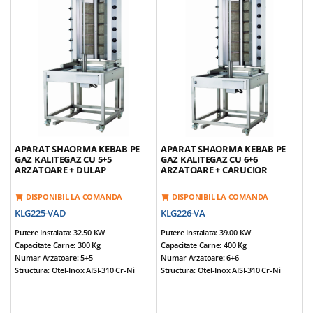
Motor Reversibil, Amplasat In Partea
Motor Reversibil, Amplasat In Partea
Inferioara
Inferioara
Tepusa Mobila
Tava Sustinere Carne Reglabila Pe 3
Tava Sustinere Carne Reglabila Pe 3
Nivele
Nivele
Arzatoarele Se Pot Apropia De Carne
Greutate Echipamente: 78 Kg
Greutate Echipamente: 80 Kg
*Accesorii Incluse: Aripioare Si Tava
*Accesorii Incluse: Carucior, Aripioare
Si Tava
APARAT SHAORMA KEBAB PE
APARAT SHAORMA KEBAB PE
GAZ KALITEGAZ CU 5+5
GAZ KALITEGAZ CU 6+6
ARZATOARE + DULAP
ARZATOARE + CARUCIOR
DISPONIBIL LA COMANDA
DISPONIBIL LA COMANDA
KLG225-VAD
KLG226-VA
Putere Instalata: 32.50 KW
Putere Instalata: 39.00 KW
Capacitate Carne: 300 Kg
Capacitate Carne: 400 Kg
Numar Arzatoare: 5+5
Numar Arzatoare: 6+6
Structura: Otel-Inox AISI-310 Cr-Ni
Structura: Otel-Inox AISI-310 Cr-Ni
Dimensiuni (cm): 75*85*184
Dimensiuni (cm): 75*85*200
Alimentare: NG / LPG
Alimentare: NG / LPG
Tensiune Alimentare: 220V / 50Hz
Tensiune Alimentare: 220V / 50Hz