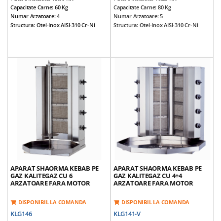
Capacitate Carne: 60 Kg
Capacitate Carne: 80 Kg
Numar Arzatoare: 4
Numar Arzatoare: 5
Structura: Otel-Inox AISI-310 Cr-Ni
Structura: Otel-Inox AISI-310 Cr-Ni
Dimensiuni (cm): 55*67*91
Dimensiuni (cm): 55*67*107
Alimentare: NG / LPG
Alimentare: NG / LPG
Prevazut Cu 4 Arzatoare
Prevazut Cu 5 Arzatoare
Tepusa Ajustabila
Tepusa Ajustabila
Prevazut Cu Valva De Siguranta Gaz
Prevazut Cu Valva De Siguranta Gaz
Echipamentul Nu Este Prevazut Cu
Echipamentul Nu Este Prevazut Cu
Motor
Motor
Control Individual Pe Fiecare Arzator
Control Individual Pe Fiecare Arzator
Greutate Echipamente: 27 Kg
Greutate Echipamente: 32 Kg
*Accesorii Incluse: Aripioare Si Tava
*Accesorii Incluse: Aripioare Si Tava
APARAT SHAORMA KEBAB PE
APARAT SHAORMA KEBAB PE
GAZ KALITEGAZ CU 6
GAZ KALITEGAZ CU 4+4
ARZATOARE FARA MOTOR
ARZATOARE FARA MOTOR
DISPONIBIL LA COMANDA
DISPONIBIL LA COMANDA
KLG146
KLG141-V