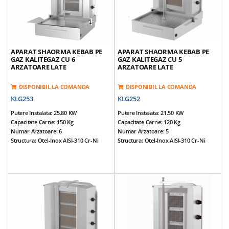
Greutate Echipamente: 45 Kg
*Accesorii Incluse: Aripioare Si Tava
*Accesorii Incluse: Aripioare Si Tava
APARAT SHAORMA KEBAB PE
APARAT SHAORMA KEBAB PE
GAZ KALITEGAZ CU 6
GAZ KALITEGAZ CU 5
ARZATOARE LATE
ARZATOARE LATE
DISPONIBIL LA COMANDA
DISPONIBIL LA COMANDA
KLG253
KLG252
Putere Instalata: 25.80 KW
Putere Instalata: 21.50 KW
Capacitate Carne: 150 Kg
Capacitate Carne: 120 Kg
Numar Arzatoare: 6
Numar Arzatoare: 5
Structura: Otel-Inox AISI-310 Cr-Ni
Structura: Otel-Inox AISI-310 Cr-Ni
Dimensiuni (cm): 83*93*138
Dimensiuni (cm): 83*93*122
Alimentare: NG / LPG
Alimentare: NG / LPG
Tensiune Alimentare: 220V / 50Hz
Tensiune Alimentare: 220V / 50Hz
Prevazut Cu 6 Arzatoare Late Pentru O
Prevazut Cu 5 Arzatoare Late Pentru O
Suprafata Mai Mare De Gatire
Suprafata Mai Mare De Gatire
Motor Reversibil, Amplasat In Partea
Motor Reversibil, Amplasat In Partea
Inferioara
Inferioara
Tepusa Mobila
Tepusa Mobila
Tava Sustinere Carne Reglabila
Tava Sustinere Carne Reglabila