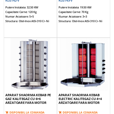
KLG142-V
KLG143-V
Putere Instalata: 32.50 KW
Putere Instalata: 19.50 KW
Capacitate Carne: 120 Kg
Capacitate Carne: 70 Kg
Numar Arzatoare: 5+5
Numar Arzatoare: 3+3
Structura: Otel-Inox AISI-310 Cr-Ni
Structura: Otel-Inox AISI-310 Cr-Ni
Dimensiuni (cm): 90*96*108
Dimensiuni (cm): 75*87*92
Alimentare: NG / LPG
Alimentare: NG / LPG
Prevazut Cu 5+5 Arzatoare
Prevazut Cu 3+3 Arzatoare
Tepusa Ajustabila
Tepusa Ajustabila
Prevazut Cu Valva De Siguranta Gaz
Prevazut Cu Valva De Siguranta Gaz
Echipamentul Nu Este Prevazut Cu
Echipamentul Nu Este Prevazut Cu
Motor
Motor
Control Individual Pe Fiecare Arzator
Control Individual Pe Fiecare Arzator
Greutate Echipamente: 50 Kg
Greutate Echipamente: 50 Kg
*Accesorii Incluse: Aripioare Si Tava
*Accesorii Incluse: Aripioare Si Tava
APARAT SHAORMA KEBAB PE
APARAT SHAORMA KEBAB
GAZ KALITEGAZ CU 6+6
ELECTRIC KALITEGAZ CU 4+4
ARZATOARE FARA MOTOR
ARZATOARE FARA MOTOR
DISPONIBIL LA COMANDA
DISPONIBIL LA COMANDA