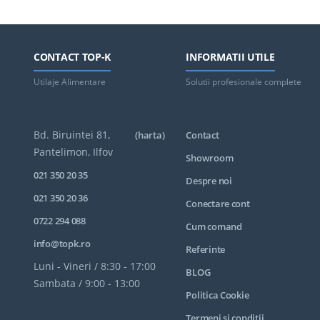
CONTACT TOP-K
INFORMATII UTILE
Utilaje Alimentare
Solutii profesionale complete
Bd. Biruintei 81,
(harta)
Contact
Pantelimon, Ilfov
Showroom
021 350 20 35
Despre noi
021 350 20 36
Conectare cont
0722 294 088
Cum comand
info@topk.ro
Referinte
Luni - Vineri / 8:30 - 17:00
BLOG
Sambata / 9:00 - 13:00
Politica Cookie
Termeni si conditii