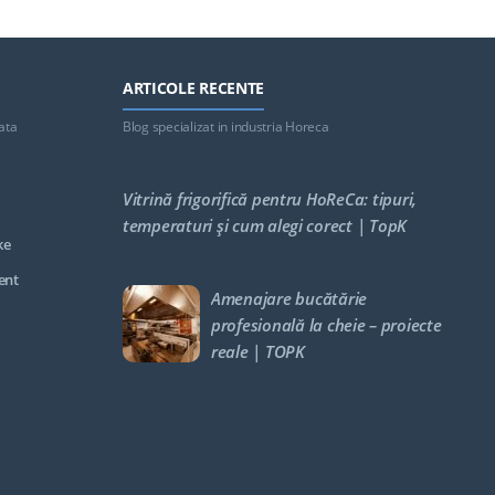
ARTICOLE RECENTE
ata
Blog specializat in industria Horeca
Vitrină frigorifică pentru HoReCa: tipuri,
temperaturi și cum alegi corect | TopK
ke
ent
Amenajare bucătărie
profesională la cheie – proiecte
reale | TOPK