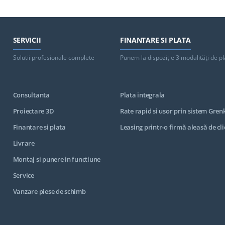
SERVICII
FINANTARE SI PLATA
Solutii profesionale complete
Punem la dispoziţie 3 modalităţi de pl
Consultanta
Plata integrala
Proiectare 3D
Rate rapid si usor prin sistem Gren
Finantare si plata
Leasing printr-o firmă aleasă de cli
Livrare
Montaj si punere in functiune
Service
Vanzare piese de schimb