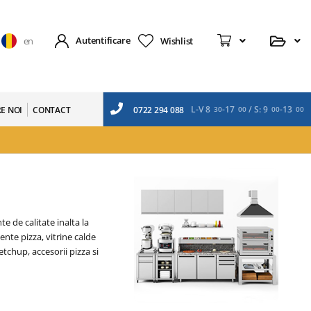
Cerere
Autentificare
Wishlist
en
L-V 8
-17
/ S: 9
-13
E NOI
CONTACT
0722 294 088
30
00
00
00
e de calitate inalta la
ente pizza, vitrine calde
tchup, accesorii pizza si