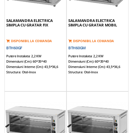
SALAMANDRA ELECTRICA
SALAMANDRA ELECTRICA
SIMPLA CU GRATAR FIX
SIMPLA CU GRATAR MOBIL
DISPONIBIL LA COMANDA
DISPONIBIL LA COMANDA
BTH60GF
BTH60GM
Putere Instalata: 2,2 KW
Putere Instalata: 2,2 KW
Dimensiuni (cm): 60*35*40
Dimensiuni (cm): 60*35*40
Dimensiuni Interne (cm): 43,5*36,6
Dimensiuni Interne (cm): 43,5*36,6
Structura: Otel-Inox
Structura: Otel-Inox
Tensine Alimentare: 220V / 50Hz
Tensine Alimentare: 220V / 50Hz
Temperatura De Lucru Reglabila
Temperatura De Lucru Reglabila
Termostatat
Termostatat
Corp Prevazut Cu Un Gratar Fix Cu
Corp Prevazut Cu Un Gratar Mobil Cu
Manere
Manere