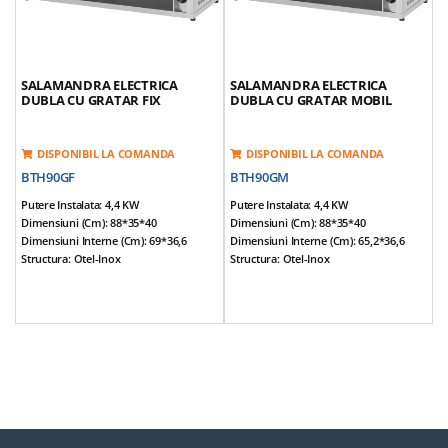
SALAMANDRA ELECTRICA
SALAMANDRA ELECTRICA
DUBLA CU GRATAR FIX
DUBLA CU GRATAR MOBIL
DISPONIBIL LA COMANDA
DISPONIBIL LA COMANDA
BTH90GF
BTH90GM
Putere Instalata: 4,4 KW
Putere Instalata: 4,4 KW
Dimensiuni (cm): 88*35*40
Dimensiuni (cm): 88*35*40
Dimensiuni Interne (cm): 69*36,6
Dimensiuni Interne (cm): 65,2*36,6
Structura: Otel-Inox
Structura: Otel-Inox
Tensine Alimentare: 380V / 50Hz
Tensine Alimentare: 380V / 50Hz
Optional Tensiune Alimentare: 220V /
Optional Tensiune Alimentare: 220V/
50Hz
50Hz
Temperatura De Lucru Reglabila
Temperatura De Lucru Reglabila
Termostatat
Termostatat
Corp Prevazut Cu Un Gratar Fix Cu
Corp Prevazut Cu Un Gratar Mobil Cu
Manere
Manere