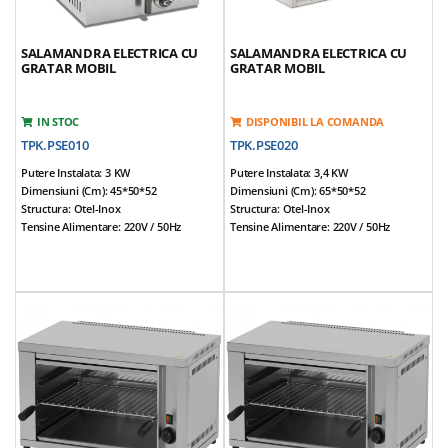
SALAMANDRA ELECTRICA CU
SALAMANDRA ELECTRICA CU
GRATAR MOBIL
GRATAR MOBIL
IN STOC
DISPONIBIL LA COMANDA
TPK.PSE010
TPK.PSE020
Putere Instalata: 3 KW
Putere Instalata: 3,4 KW
Dimensiuni (cm): 45*50*52
Dimensiuni (cm): 65*50*52
Structura: Otel-Inox
Structura: Otel-Inox
Tensine Alimentare: 220V / 50Hz
Tensine Alimentare: 220V / 50Hz
Temperatura De Lucru Reglabila
Temperatura De Lucru Reglabila
Termostatat
Termostatat
Gratarul Se Poate Regla Pe Inaltime
Gratarul Se Poate Regla Pe Inaltime
Usor De Curatat
Usor De Curatat
Greutate: 39 Kg
Greutate: 49 Kg