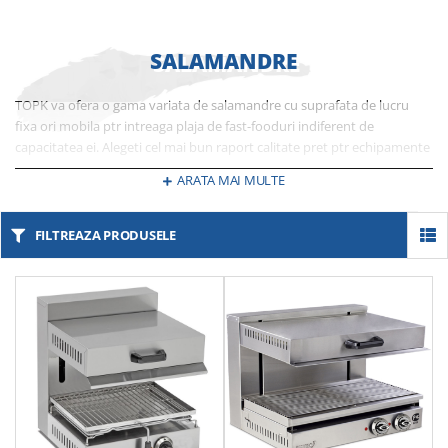
SALAMANDRE
TOPK va ofera o gama variata de salamandre cu suprafata de lucru
fixa ori mobila ptr intreaga plaja de fast-fooduri indiferent de
capacitatea ei. Alegeti cel mai bun raport calitate pret ptr echipamente
produse cu ultima tehnologie, dedicate nevoilor dvs.
ARATA MAI MULTE
FILTREAZA PRODUSELE