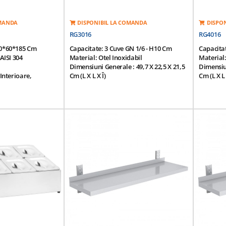
OMANDA
DISPONIBIL LA COMANDA
DISPO
RG3016
RG4016
20*60*185 Cm
Capacitate: 3 Cuve GN 1/6 - H10 Cm
Capacitat
AISI 304
Material: Otel Inoxidabil
Material:
Dimensiuni Generale : 49,7 X 22,5 X 21,5
Dimensiun
 Interioare,
Cm (L X L X Î)
Cm (L X L 
Dimensiuni Recipient: 17,6 X 16,2 X 10
Dimensiun
labile Pe Inaltime
Cm (l X Ad. X Î)
Cm (l X Ad
Numar Insertii: 3
Numar Ins
p Vestiar, Pentru
Dispunere Pe Un Rand
Dispuner
, Din Bucatariile
Cuvele Cu Capace Sunt Incluse
Cuvele C