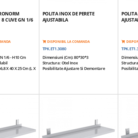
TRONORM
POLITA INOX DE PERETE
POLITA
 8 CUVE GN 1/6
AJUSTABILA
AJUSTA
OMANDA
DISPONIBIL LA COMANDA
DISPO
TPK.ET1.3080
TPK.ET1.
GN 1/6 - H10 Cm
Dimensiuni (cm): 80*30*3
Dimensiu
dabil
Structura: Otel Inox
Structura
6,8 X 40 X 25 Cm (L X
Posibilitate Ajustare Si Demontare
Posibilit
: 17,6 X 16,2 X 10
Randuri
nt Incluse