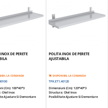
 INOX DE PERETE
POLITA INOX DE PERETE
BILA
AJUSTABILA
NIBIL LA COMANDA
DISPONIBIL LA COMANDA
40100
TPK.ET1.40120
ni (cm): 100*40*3
Dimensiuni (cm): 120*40*3
: Otel Inox
Structura: Otel Inox
ate Ajustare Si Demontare
Posibilitate Ajustare Si Demontare