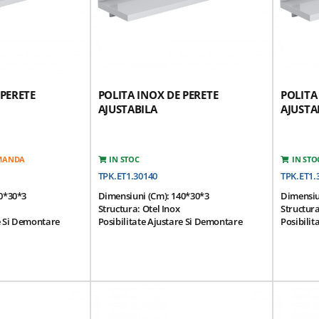
 PERETE
POLITA INOX DE PERETE
POLITA
AJUSTABILA
AJUSTA
OMANDA
IN STOC
IN STO
TPK.ET1.30140
TPK.ET1.
0*30*3
Dimensiuni (cm): 140*30*3
Dimensiu
Structura: Otel Inox
Structura
re Si Demontare
Posibilitate Ajustare Si Demontare
Posibilit