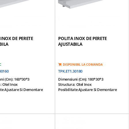
 INOX DE PERETE
POLITA INOX DE PERETE
BILA
AJUSTABILA
C
DISPONIBIL LA COMANDA
30160
TPK.ET1.30180
ni (cm): 160*30*3
Dimensiuni (cm): 180*30*3
: Otel Inox
Structura: Otel Inox
ate Ajustare Si Demontare
Posibilitate Ajustare Si Demontare