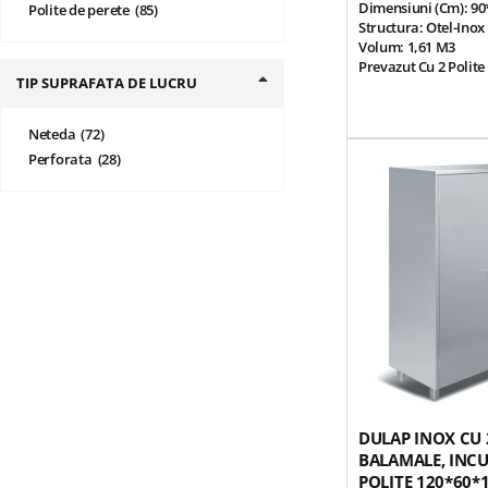
Dimensiuni (cm): 90
produse
Polite de perete
85
Structura: Otel-Inox 
Volum: 1,61 M3
Prevazut Cu 2 Polite
TIP SUPRAFATA DE LUCRU
Ajustabile Si Usi Gli
Picioare Robuste Reg
Cu Filet Ascuns
produse
Neteda
72
Dulap Depozitare, Ti
produse
Perforata
28
Vesela, Accesorii Etc
Horeca
Greutate: 142 Kg
DULAP INOX CU 
BALAMALE, INCU
POLITE 120*60*