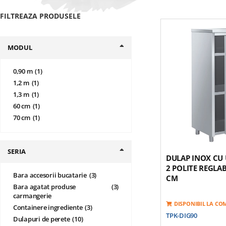
FILTREAZA PRODUSELE
MODUL
produs
0,90 m
1
produs
1,2 m
1
produs
1,3 m
1
produs
60 cm
1
produs
70 cm
1
SERIA
DULAP INOX CU U
2 POLITE REGLAB
produse
Bara accesorii bucatarie
3
CM
produse
Bara agatat produse
3
carmangerie
DISPONIBIL LA C
produse
Containere ingrediente
3
TPK-DIG90
produse
Dulapuri de perete
10