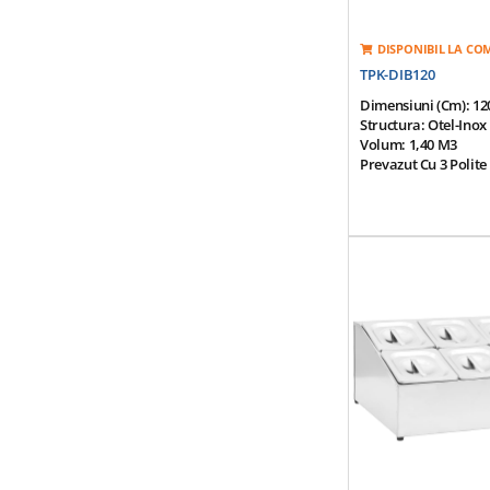
DISPONIBIL LA C
TPK-DIB120
Dimensiuni (cm): 1
Structura: Otel-Inox 
Volum: 1,40 M3
Prevazut Cu 3 Polite
Incuietoare
Picioare Robuste Reg
Cu Filet Ascuns
Dulap Depozitare, Ti
Vesela, Accesorii Etc
Horeca
Greutate: 125 Kg