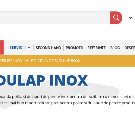
ro
SERVICII
SECOND HAND
PROMOTII
REFERINTE
BLOG
DESPR
BILIER INOX
POLITA INOX SI DULAP INOX
 DULAP INOX
nda polita si dulapuri de perete inox pentru depozitare cu dimensiuni difer
ti cel mai bun raport calitate pret pentru polite si dulapuri de perete produ