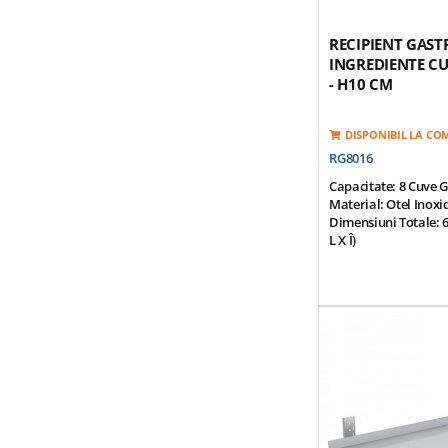
RECIPIENT GAS
INGREDIENTE CU
- H10 CM
DISPONIBIL LA C
RG8016
Capacitate: 8 Cuve 
Material: Otel Inoxi
Dimensiuni Totale: 6
L X Î)
Dimensiuni Recipient
Cm (l X Ad. X Î)
Numar Insertii: 8
Dispunere Pe Doua 
Cuvele Cu Capace Su