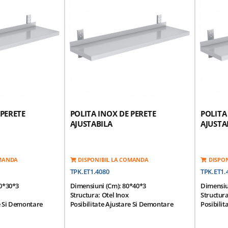
 PERETE
POLITA INOX DE PERETE
POLITA
AJUSTABILA
AJUSTA
OMANDA
DISPONIBIL LA COMANDA
DISPO
TPK.ET1.4080
TPK.ET1.
0*30*3
Dimensiuni (cm): 80*40*3
Dimensiu
Structura: Otel Inox
Structura
re Si Demontare
Posibilitate Ajustare Si Demontare
Posibilit