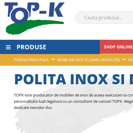
PRODUSE
SHOP ONLINE
PAGINA PRINCIPALA
MOBILIER INOX SI LEMN, VENTILATIE
MO
POLITA INOX SI
TOPK este producator de mobilier de inox de aceea executam la coma
personalizata luati legatura cu un consultant de vanzari TOPK. Alege
dedicate nevoilor dvs.