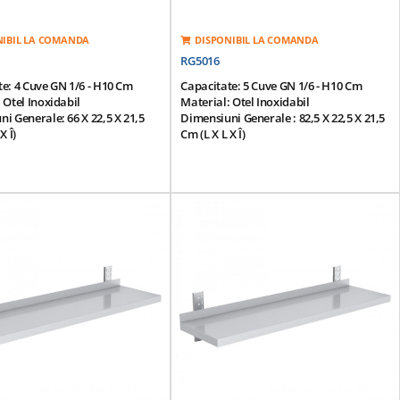
NIBIL LA COMANDA
DISPONIBIL LA COMANDA
RG5016
e: 4 Cuve GN 1/6 - H10 Cm
Capacitate: 5 Cuve GN 1/6 - H10 Cm
 Otel Inoxidabil
Material: Otel Inoxidabil
i Generale: 66 X 22,5 X 21,5
Dimensiuni Generale : 82,5 X 22,5 X 21,5
X Î)
Cm (L X L X Î)
i Recipient: 17,6 X 16,2 X 10
Dimensiuni Recipient: 17,6 X 16,2 X 10
. X Î)
Cm (l X Ad. X Î)
ertii: 4
Numar Insertii: 5
e Pe Un Rand
Dispunere Pe Un Rand
u Capace Sunt Incluse
Cuvele Cu Capace Sunt Incluse