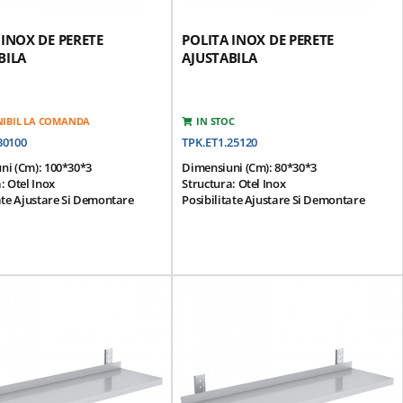
 INOX DE PERETE
POLITA INOX DE PERETE
BILA
AJUSTABILA
NIBIL LA COMANDA
IN STOC
30100
TPK.ET1.25120
ni (cm): 100*30*3
Dimensiuni (cm): 80*30*3
: Otel Inox
Structura: Otel Inox
ate Ajustare Si Demontare
Posibilitate Ajustare Si Demontare