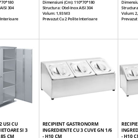
*70*180
Dimensiuni (cm): 110*70*180
Dimensiu
AISI 304
Structura: Otel-Inox AISI 304
Structura
Volum: 1,93 M3
Volum: 2
 Interioare
Prevazut Cu 2 Polite Interioare
Prevazut 
sante
Ajustabile Si Usi Glisante
Ajustabil
labile Pe Inaltime
Picioare Robuste Reglabile Pe Inaltime
Picioare 
Cu Filet Ascuns
Cu Filet 
p Vestiar, Pentru
Dulap Depozitare, Tip Vestiar, Pentru
Dulap Dep
, Din Bucatariile
Vesela, Accesorii Etc, Din Bucatariile
Vesela, A
Horeca
Horeca
Greutate: 168 Kg
Greutate:
2 USI CU
RECIPIENT GASTRONORM
RECIP
IETOARE SI 3
INGREDIENTE CU 3 CUVE GN 1/6
INGRED
185 CM
- H10 CM
- H10 