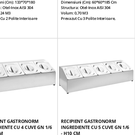
ni (cm): 133*70*180
Dimensiuni (cm): 60*60*185 Cm
: Otel-Inox AISI 304
Structura: Otel-Inox AISI 304
,24 M3
Volum: 0,70 M3
Cu 2 Polite Interioare
Prevazut Cu 3 Polite Interioare,
e Si Usi Glisante
Incuietoare
Robuste Reglabile Pe Inaltime
Picioare Robuste Reglabile Pe Inaltime
Ascuns
Cu Filet Ascuns
ozitare, Tip Vestiar, Pentru
Dulap Depozitare, Tip Vestiar, Pentru
ccesorii Etc, Din Bucatariile
Vesela, Accesorii Etc, Din Bucatariile
Horeca
 196 Kg
Greutate: 85 Kg
IENT GASTRONORM
RECIPIENT GASTRONORM
IENTE CU 4 CUVE GN 1/6
INGREDIENTE CU 5 CUVE GN 1/6
CM
- H10 CM