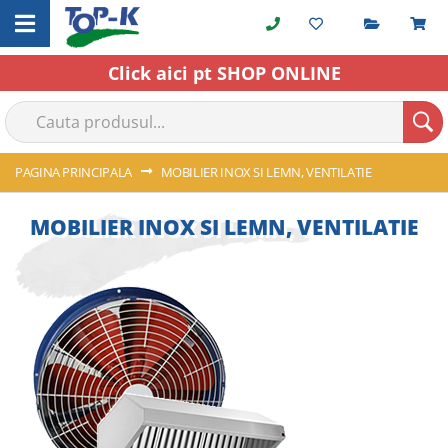
Cerere o
C
Skip
to
Content
Click aici pt SHOP ONLINE
PAGINA PRINCIPALA
MOBILIER INOX SI LEMN, VENTILATIE
MOBILIER INOX SI LEMN, VENTILATIE