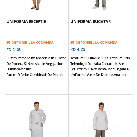
UNIFORMA RECEPTIE
UNIFORMA BUCATAR
DISPONIBIL LA COMANDA
DISPONIBIL LA COMANDA
FD-2105
KD-4120
Putem Personaliza Modelele In Functie
Tesatura Si Culorile Sunt Obtinute Prin
De Dorinta Si Necesitatile Angajatilor
Tehnologii De Inalta Calitate, In Acest
Dumneavoastra
Fel Oferim O Rezistenta Indelungata A
Facem Diferite Combinatii De Modele
Uniformei Alese De Dumneavoastra
Si Culori
Principiul De Baza Este De A Nu Face
Putem Completa O Uniforma Pe Care
Rabat De Calitate
Angajatii Dumneavoastra O Imbraca
JACHETA BUCATAR
Deja
*polyester 65%,cotton 35%,200 Gr, De
Tesatura Si Culorile Sunt Obtinute Prin
Preferat Iarna
Tehnologii De Inalta Calitate, In Acest
*polyester 50%,cotton 50%,170 Gr,
Fel Oferim O Rezistenta Indelungata A
Orice Anotimp
Uniformei Alese De Dumneavoastra
*polyester 65%,cotton 35%,150 Gr, De
Se Poate Realiza Orice Combinatie De
Preferat Vara
Culori Si Desene Pe Materialele Din
*polyester 67%, Vasoza 33%,208 Gr,
Care Se Confectioneaza Uniformele
Orice Anotimp