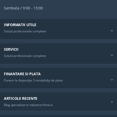
Orice Anotimp
*polyester 50%,vascoza 50%, 170 Gr,
Sambata / 9:00 - 13:00
De Preferat Vara
INFORMATII UTILE
Solutii profesionale complete
SERVICII
Solutii profesionale complete
FINANTARE SI PLATA
Punem la dispoziţie 3 modalităţi de plata
ARTICOLE RECENTE
Blog specializat in industria Horeca