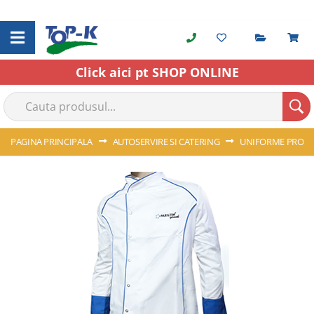
Cerere o
C
Skip
to
Content
Click aici pt SHOP ONLINE
PAGINA PRINCIPALA
AUTOSERVIRE SI CATERING
UNIFORME PROFE