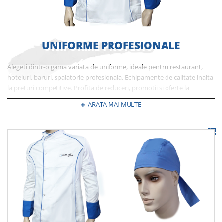
UNIFORME PROFESIONALE
Alegeti dintr-o gama variata de uniforme, ideale pentru restaurant,
hoteluri, baruri, spalatorie profesionala. Echipamente de calitate inalta
la preturi competitive. Profita de reduceri, promotii si oferte la
uniforme bucatar, ospatar, receptioner si multe altele aflate in stoc. In
ARATA MAI MULTE
oferta TOPK de uniforme regasiti doar branduri recunoscute si de
incredere.