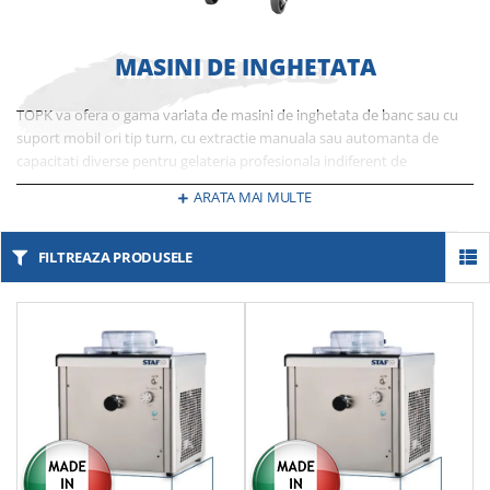
MASINI DE INGHETATA
TOPK va ofera o gama variata de masini de inghetata de banc sau cu
suport mobil ori tip turn, cu extractie manuala sau automanta de
capacitati diverse pentru gelateria profesionala indiferent de
capacitatea ei. Alegeti cel mai bun raport calitate pret pentru
ARATA MAI MULTE
echipamente produse cu ultima tehnologie, dedicate nevoilor dvs.
FILTREAZA PRODUSELE