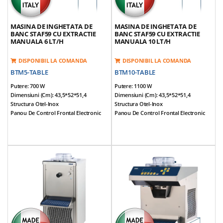
MASINA DE INGHETATA DE
MASINA DE INGHETATA DE
BANC STAF59 CU EXTRACTIE
BANC STAF59 CU EXTRACTIE
MANUALA 6 LT/H
MANUALA 10 LT/H
DISPONIBIL LA COMANDA
DISPONIBIL LA COMANDA
BTM5-TABLE
BTM10-TABLE
Putere: 700 W
Putere: 1100 W
Dimensiuni (cm): 43,5*52*51,4
Dimensiuni (cm): 43,5*52*51,4
Structura Otel-Inox
Structura Otel-Inox
Panou De Control Frontal Electronic
Panou De Control Frontal Electronic
Cu Pictograme
Cu Pictograme
Capacitate Productie Inghetata/ciclu
Capacitate Productie Inghetata/ciclu
(lt): 2
(lt): 2,6
Capacitate Productie Inghetata/h (lt): 6
Capacitate Productie Inghetata/h (lt):
Capacitate Productie Inghetata/h (kg):
10
5
Capacitate Productie Inghetata/h (kg):
Productie Minima Per Ciclu 1,5 Lt
9
Tip Racire: Cu Aer
Productie Minima Per Ciclu 1,5 Lt
Model De Banc
Tip Racire: Cu Aer
Functionare Silentioasa
Model De Banc
Dispozitiv De Siguranta Magnetic,
Functionare Silentioasa
Aparatul Opreste Functionarea
Dispozitiv De Siguranta Magnetic,