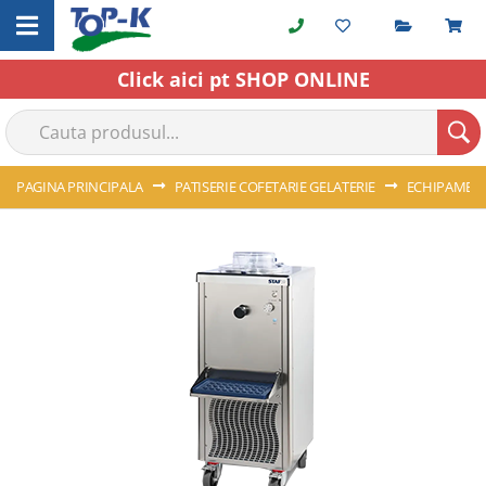
Cerere o
C
Skip
to
Content
Click aici pt SHOP ONLINE
PAGINA PRINCIPALA
PATISERIE COFETARIE GELATERIE
ECHIPAMENT