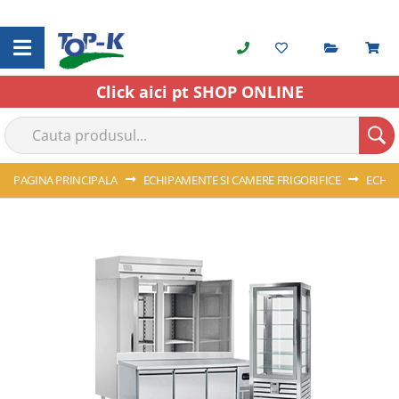
Cerere o
C
Skip
to
Content
Click aici pt SHOP ONLINE
PAGINA PRINCIPALA
ECHIPAMENTE SI CAMERE FRIGORIFICE
ECHIP