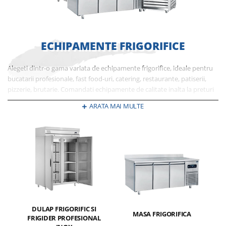
ECHIPAMENTE FRIGORIFICE
Alegeti dintr-o gama variata de echipamente frigorifice, ideale pentru
bucatarii profesionale, fast food-uri, catering, restaurante, patiserii,
pizzerie, brutarie. Comandati echipamente de calitate inalta la preturi
competitive. Profitati de reduceri, promotii si oferte speciale la
ARATA MAI MULTE
dulapuri frigorifice verticale, tejghele refrigerare si congelare, vitrine
frigorifice, lazi pentru congelare si refrigerare, aparate pentru bauturi
inghetate si sucuri si multe altele aflate in stoc. In oferta TOPK de
echipamente frigorifice regasiti doar branduri recunoscute si de
incredere.
DULAP FRIGORIFIC SI
MASA FRIGORIFICA
FRIGIDER PROFESIONAL