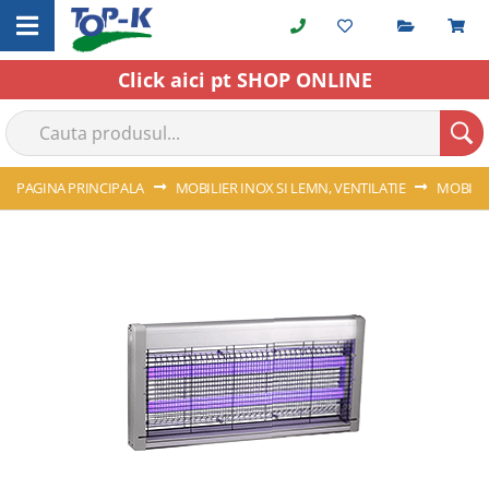
Cerere o
C
Skip
to
Content
Click aici pt SHOP ONLINE
PAGINA PRINCIPALA
MOBILIER INOX SI LEMN, VENTILATIE
MOBILI