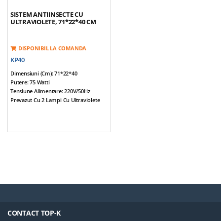
SISTEM ANTIINSECTE CU
ULTRAVIOLETE, 71*22*40 CM
DISPONIBIL LA COMANDA
KP40
Dimensiuni (cm): 71*22*40
Putere: 75 Watti
Tensiune Alimentare: 220V/50Hz
Prevazut Cu 2 Lampi Cu Ultraviolete
Suprafata Acoperita: 220 Mp
Greutate: 4,7 Kg
CONTACT TOP-K