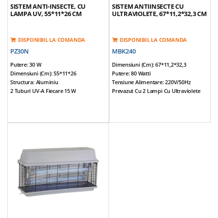
SISTEM ANTI-INSECTE, CU
SISTEM ANTIINSECTE CU
LAMPA UV, 55*11*26 CM
ULTRAVIOLETE, 67*11,2*32,3 CM
DISPONIBIL LA COMANDA
DISPONIBIL LA COMANDA
PZ30N
MBK240
Putere: 30 W
Dimensiuni (cm): 67*11,2*32,3
Dimensiuni (cm): 55*11*26
Putere: 80 Watti
Structura: Aluminiu
Tensiune Alimentare: 220V/50Hz
2 Tuburi UV-A Fiecare 15 W
Prevazut Cu 2 Lampi Cu Ultraviolete
Prevazut Cu Tavita Colectare Insecte
Suprafata Acoperita: 240 Mp
Produsul Este Conceput Pentru
Greutate: 4,7 Kg
Utilizare În Interior
Grila De Protectie Previne Contactul
Accidental Al Oamenilor Si Animalelor
De Companie Cu Reteaua Sub
Tensiune