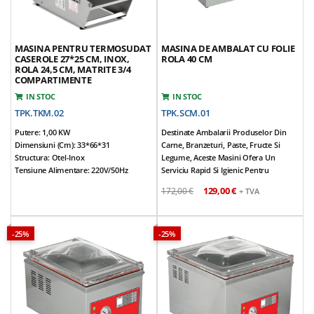
MASINA PENTRU TERMOSUDAT
MASINA DE AMBALAT CU FOLIE
CASEROLE 27*25 CM, INOX,
ROLA 40 CM
ROLA 24,5 CM, MATRITE 3/4
COMPARTIMENTE
IN STOC
IN STOC
TPK.TKM.02
TPK.SCM.01
Putere: 1,00 KW
Destinate Ambalarii Produselor Din
Dimensiuni (cm): 33*66*31
Carne, Branzeturi, Paste, Fructe Si
Structura: Otel-Inox
Legume, Aceste Masini Ofera Un
Tensiune Alimentare: 220V/50Hz
Serviciu Rapid Si Igienic Pentru
Dimensiuni Suprafata De Lucru (cm):
Supermarketuri, Macelarii, Patiserii Si
129,00 €
172,00 €
+ TVA
27*25
Orice Alta Locatie Care Necesita
Grosime Maxima Film (cm): 20
Ambalare Rapida Si Sigura A
Latime Maxima Film (cm): 24,5
Produselor
Dotare Standard O Matrita Cu 2 Fete
Suprafata De Lucru Teflonata
-25%
-25%
Dimensiuni Caserole Matrita Fata 1
Structura: Corp Otel-Inox, Role Si Tije
(cm): 8,3*16,5 / 12,1*8,9 / 12,1*6,6
Aluminiu Anodizat
Dimensiuni Caserole Matrita Fata 2
Taierea Filmului De Ambalare Se
(cm): 10,2*6,7 / 10,2*6,7 / 10,2*8,9 /
Realizeaza Prin Intermediul A 2 Fire
10,2*8,9
Incalzite Cu Voltaj Redus
Greutate: 18 Kg
Dimensiuni (cm): 55*43*24