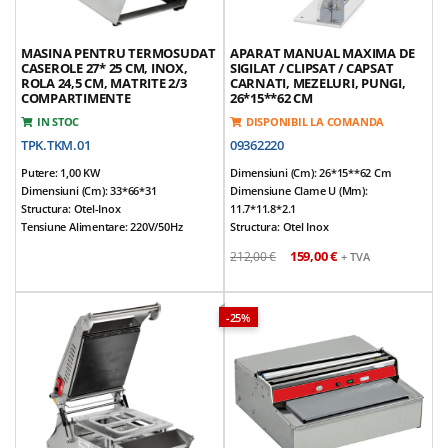
MASINA PENTRU TERMOSUDAT
APARAT MANUAL MAXIMA DE
CASEROLE 27* 25 CM, INOX,
SIGILAT / CLIPSAT / CAPSAT
ROLA 24,5 CM, MATRITE 2/3
CARNATI, MEZELURI, PUNGI,
COMPARTIMENTE
26*15**62 CM
IN STOC
DISPONIBIL LA COMANDA
TPK.TKM.01
09362220
Putere: 1,00 KW
Dimensiuni (cm): 26*15**62 Cm
Dimensiuni (cm): 33*66*31
Dimensiune Clame U (mm):
Structura: Otel-Inox
11.7*11.8*2.1
Tensiune Alimentare: 220V/50Hz
Structura: Otel Inox
Dimensiuni Suprafata De Lucru (cm):
Usor De Intretinut Si Curatat
159,00 €
212,00 €
+ TVA
27*25
Poate Fi Folosit Si Pentru A Inchide
Grosime Maxima Film (cm): 20
Pungi / Plase De Plastic
Latime Maxima Film (cm): 24,5
Clemele In Forma De U Nu Sunt
Dotare Standard O Matrita Cu 2 Fete
Incluse
-25%
Dimensiuni Caserole Matrita Fata 1
Greutate Neta: 11,9 Kg
(cm): 22*12,5 / 10,8*10,5
Produs Promotional
Dimensiuni Caserole Matrita Fata 2
(cm): 22*12,5 / 22*10,8
Greutate: 18 Kg