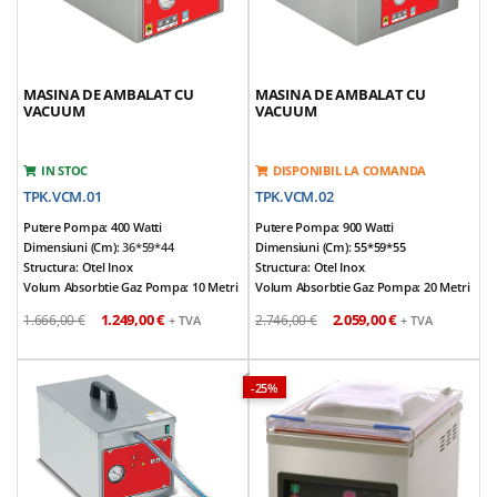
Putere: 170 W
Tensiune Alimentare: 220V/50Hz
Latime Maxima Film Ambalare (cm):
40
Greutate: 8 Kg
MASINA DE AMBALAT CU
MASINA DE AMBALAT CU
VACUUM
VACUUM
IN STOC
DISPONIBIL LA COMANDA
TPK.VCM.01
TPK.VCM.02
Putere Pompa: 400 Watti
Putere Pompa: 900 Watti
Dimensiuni (cm):
36*59*44
Dimensiuni (cm): 55*59*55
Structura: Otel Inox
Structura: Otel Inox
Volum Absorbtie Gaz Pompa: 10 Metri
Volum Absorbtie Gaz Pompa: 20 Metri
Cubi/h
Cubi/h
1.249,00 €
2.059,00 €
1.666,00 €
2.746,00 €
+ TVA
+ TVA
Lungime De Etansare (cm): 25
Lungime De Etansare (cm): 43
Dimensiuni Interior (cm):
27*35*7
Dimensiuni Interior (cm): 46*36*12
Se Pot Astfel Ambala: Carne, Carne
Se Pot Astfel Ambala: Carne, Carne
Tocata, Hamburger, Branza Si Cascaval,
Tocata, Hamburger, Branza Si Cascaval,
-25%
Delicatese. Este Foarte Eficienta Pentru
Delicatese. Este Foarte Eficienta Pentru
Pastrarea Alimentelor Pe O Perioada
Pastrarea Alimentelor Pe O Perioada
Mai Indelungata De Timp.
Mai Indelungata De Timp.
Are Capac Transparent Cu Sistem De
Are Capac Transparent Cu Sistem De
Blocare
Blocare