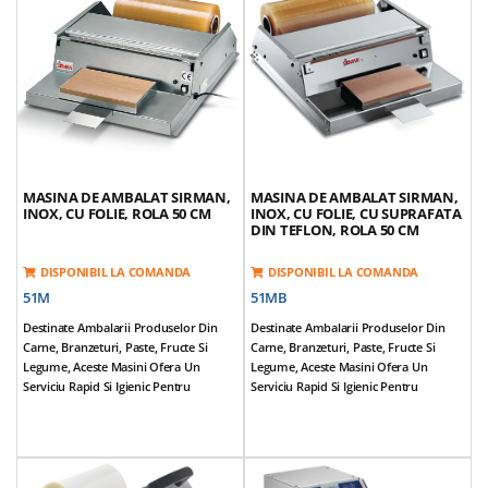
Taierea Filmului De Ambalare Se
Taierea Filmului De Ambalare Se
Realizeaza Prin Intermediul Unui Fir
Realizeaza Prin Intermediul Unui Fir
Incalzit Cu Voltaj Redus
Incalzit Cu Voltaj Redus
Dimensiuni (cm): 47*63*29
Dimensiuni (cm): 59*63*29
Putere: 115 W
Putere: 115 W
Tensiune Alimentare: 220V/50Hz
Tensiune Alimentare: 220V/50Hz
Latime Maxima Film Ambalare (cm):
Latime Maxima Film Ambalare (cm):
40
50
Dimensiuni Suprafata De Incalzire
Dimensiuni Suprafata De Incalzire
(cm): 29*16,5
(cm): 29*16,5
MASINA DE AMBALAT SIRMAN,
MASINA DE AMBALAT SIRMAN,
INOX, CU FOLIE, ROLA 50 CM
INOX, CU FOLIE, CU SUPRAFATA
Greutate: 12,5 Kg
Greutate: 14 Kg
DIN TEFLON, ROLA 50 CM
DISPONIBIL LA COMANDA
DISPONIBIL LA COMANDA
51M
51MB
Destinate Ambalarii Produselor Din
Destinate Ambalarii Produselor Din
Carne, Branzeturi, Paste, Fructe Si
Carne, Branzeturi, Paste, Fructe Si
Legume, Aceste Masini Ofera Un
Legume, Aceste Masini Ofera Un
Serviciu Rapid Si Igienic Pentru
Serviciu Rapid Si Igienic Pentru
Supermarketuri, Macelarii, Patiserii Si
Supermarketuri, Macelarii, Patiserii Si
Orice Alta Locatie Care Necesita
Orice Alta Locatie Care Necesita
Ambalare Rapida Si Sigura A
Ambalare Rapida Si Sigura A
Produselor
Produselor
Structura: Corp Otel-Inox, Role Si Tije
Suprafata De Lucru Teflonata