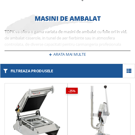
MASINI DE AMBALAT
TOPK va ofera o gama variata de masini de ambalat cu folie ori in vid,
de ambalat caserole, in tunel de aer fierbinte sau in atmosfera
controlata, de diverse capacitati pentru carmangeria profesionala
indiferent de capacitatea ei. Alegeti cel mai bun raport calitate pret
ARATA MAI MULTE
pentru echipamente produse cu ultima tehnologie, dedicate nevoilor
dvs.
FILTREAZA PRODUSELE
-25%