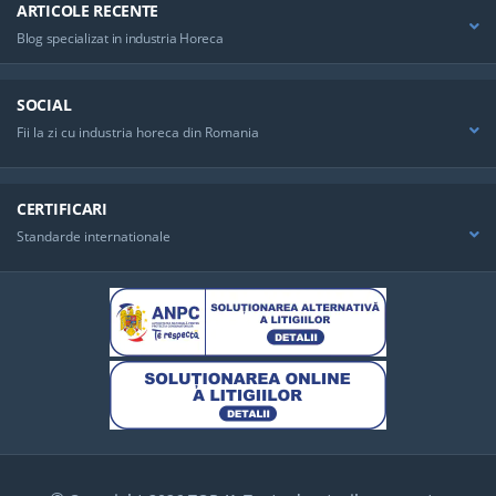
ARTICOLE RECENTE
Ingredientelor Folosite.
Cuptor Profesional Pentru Horeca
Blog specializat in industria Horeca
SOCIAL
Fii la zi cu industria horeca din Romania
CERTIFICARI
Standarde internationale