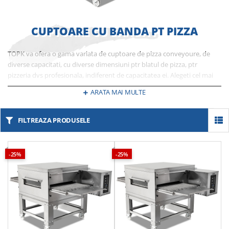
CUPTOARE CU BANDA PT PIZZA
TOPK va ofera o gama variata de cuptoare de pizza conveyoure, de
diverse capacitati, cu diverse dimensiuni ptr blatul de pizza, ptr
pizzeria dvs profesionala, indiferent de capacitatea ei. Alegeti cel mai
bun raport calitate pret ptr echipamente produse cu ultima
ARATA MAI MULTE
tehnologie, dedicate nevoilor dvs.
FILTREAZA PRODUSELE
-25%
-25%