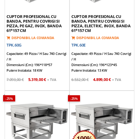
CUPTOR PROFESIONAL CU
CUPTOR PROFESIONAL CU
BANDA, PENTRU COVRIGI SI
BANDA, PENTRU COVRIGI SI
PIZZA, PE GAZ, INOX, BANDA
PIZZA, ELECTRIC, INOX, BANDA
61*157 CM
61*157 CM
DISPONIBIL LA COMANDA
DISPONIBIL LA COMANDA
TPK.60G
TPK.60E
Capacitate: 49 Pizza / H Sau 740 Covrigi
Capacitate: 49 Pizza / H Sau 740 Covrigi
/ H
/ H
Dimensiuni (cm): 196*118*57
Dimensiuni (cm): 196*123*45
Putere Instalata: 18 KW
Putere Instalata: 13 KW
Diametru Pizza: 30 Cm
Diametru Pizza: 30 Cm
5.319,00 €
4.899,00 €
7.093,00 €
6.532,00 €
+ TVA
+ TVA
Gramaj Covrigi: 75-80 Gr.
Gramaj Covrigi: 75-80 Gr
Structura: Otel Inox
Tensiune Alimentare: 380V/50Hz
Latime Banda (cm): 61
Structura: Otel Inox
Lungime Banda (cm): 157
Latime Banda (cm): 61
-25%
-25%
Consum Gaz Natural: 1,90 M3/h
Lungime Banda (cm): 157
Consum GPL: 1,41 Kg/h
Panou De Control Cu Touchscreen
Panou De Control Cu Touchscreen
Viteza Benzii Reglabila In Intervalul
Viteza Benzii Reglabila In Intervalul
1...60 Minute
1...60 Minute
Cuptorul Este Usor De Igienizat.
Cuptorul Este Usor De Igienizat.
Posibilitate De Suprapunere A Pana La
Posibilitate De Suprapunere A Pana La
2 Cuptoare Pentru Economisirea