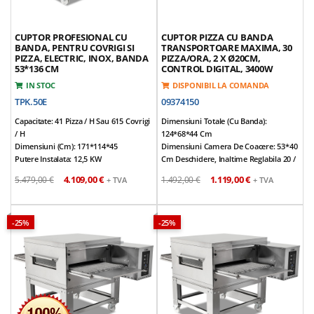
CUPTOR PROFESIONAL CU
CUPTOR PIZZA CU BANDA
BANDA, PENTRU COVRIGI SI
TRANSPORTOARE MAXIMA, 30
PIZZA, ELECTRIC, INOX, BANDA
PIZZA/ORA, 2 X Ø20CM,
53*136 CM
CONTROL DIGITAL, 3400W
IN STOC
DISPONIBIL LA COMANDA
TPK.50E
09374150
Capacitate: 41 Pizza / H Sau 615 Covrigi
Dimensiuni Totale (cu Banda):
/ H
124*68*44 Cm
Dimensiuni (cm): 171*114*45
Dimensiuni Camera De Coacere: 53*40
Putere Instalata: 12,5 KW
Cm Deschidere, Inaltime Reglabila 20 /
Diametru Pizza: 30 Cm
40 / 55 Mm
4.109,00 €
1.119,00 €
5.479,00 €
1.492,00 €
+ TVA
+ TVA
Gramaj Covrigi: 75-80 Gr.
Capacitate Productie: 30 Pizza Pe Ora
Tensiune Alimentare: 380V/50Hz
(diametru Max. Ø 20 Cm Per Pizza)
Structura: Otel Inox
Numar Pizza Simultane Pe Banda: 2
Latime Banda (cm): 53
Pizza De Ø 20 Cm
-25%
-25%
Lungime Banda (cm): 136
Sistem Incalzire: Dublu — Element
Panou De Control Cu Touchscreen
Superior Si Inferior, Reglate
Viteza Benzii Reglabila In Intervalul
Independent
1...60 Minute
Control Temperatura: Digital, Cu Afisaj
Cuptorul Este Usor De Igienizat.
Propriu Pentru Fiecare Zona
Posibilitate De Suprapunere A Pana La
Reglaj Temperatura: 50°C - 280°C
2 Cuptoare Pentru Economisirea
(superior Si Inferior Independent)