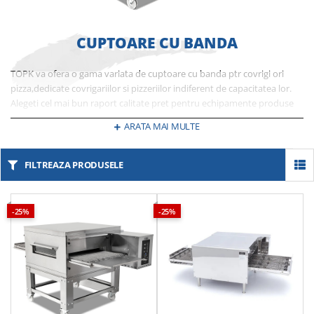
CUPTOARE CU BANDA
TOPK va ofera o gama variata de cuptoare cu banda ptr covrigi ori
pizza,dedicate covrigariilor si pizzeriilor indiferent de capacitatea lor.
Alegeti cel mai bun raport calitate pret pentru echipamente produse
cu ultima tehnologie, dedicate nevoilor dvs.
ARATA MAI MULTE
FILTREAZA PRODUSELE
-25%
-25%