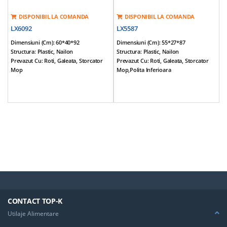
DISPONIBIL LA COMANDA
DISPONIBIL LA COMANDA
LX6092
LX5587
Dimensiuni (cm): 60*40*92
Dimensiuni (cm): 55*27*87
Structura: Plastic, Nailon
Structura: Plastic, Nailon
Prevazut Cu: Roti, Galeata, Storcator
Prevazut Cu: Roti, Galeata, Storcator
Mop
Mop,polita Inferioara
Greutate: 7,2 Kg
Greutate: 5,2 Kg
CONTACT TOP-K
Utilaje Alimentare