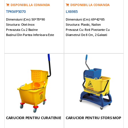
DISPONIBIL LA COMANDA
DISPONIBIL LA COMANDA
TPKMP5070
LX6985
Dimensiuni (cm): 50*70*90
Dimensiuni (cm): 69*42*85
Structura: Otel-Inox
Structura: Plastic, Nailon
Prevazuta Cu 2 Bazine
Prevazut Cu: Roti Pivotante Cu
Bazinul Din Partea Inferioara Este
Diametrul De 8 Cm, 2 Galeati
Prevazut Cu Grilaj De Protectie
Capacitate 25 Lt Fiecare, Storcator
Picioare Reglabile Pe Inaltime Cu Profil
Mop, Maner,cutie Pentru Stors Mopul
Rectangular 4*4 Cm
Greutate: 7,8 Kg
Prevazuta Cu Inaltator De Perete
Bateria Se Monteaza Langa Bazinul
Superior Si Poate Fi Utilizata Ptr
Ambele Bazine
Greutate: 18 Kg
CARUCIOR PENTRU CURATENIE
CARUCIOR PENTRU STORS MOP