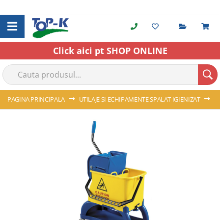
Cerere o
C
Skip
to
Content
Click aici pt SHOP ONLINE
PAGINA PRINCIPALA
UTILAJE SI ECHIPAMENTE SPALAT IGIENIZAT
C