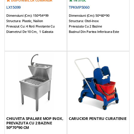
DISPONIBIL LA COMANDA
IN STOC
LX15099
TPKMP5060
Dimensiuni (cm): 150*54*99
Dimensiuni (cm): 50*60*90
Structura: Plastic, Nailon
Structura: Otel-Inox
Prevazut Cu: 4 Roti Pivotante Cu
Prevazuta Cu 2 Bazine
Diametrul De 10 Cm, 1 Galeata
Bazinul Din Partea Inferioara Este
Capacitate 15 Lt, Storcator Mop, Saci
Prevazut Cu Grilaj De Protectie
Gunoi , Galeata 2 Lt, Suport
Picioare Reglabile Pe Inaltime Cu Profil
Mop/matura, Cos Sticle
Rectangular 4*4 Cm
Greutate: 32,7 Kg
Prevazuta Cu Inaltator De Perete
Bateria Se Monteaza Langa Bazinul
Superior Si Poate Fi Utilizata Ptr
Ambele Bazine
Greutate: 16 Kg
CHIUVETA SPALARE MOP INOX,
CARUCIOR PENTRU CURATENIE
PREVAZUTA CU 2 BAZINE
50*70*90 CM