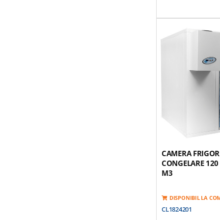
Panou Modular Pentr
Separare Usoara
Finisaj Interior Si E
Placa Galvanizata A
Panouri Modulare P
Izolatie Poliuretan 
(HCFC Free)
Suprafata Superioar
Otel-Inox 1,0 Mm
Suprafata Inferioara
Otel-Inox, Galvaniza
Poliuretan De Densit
Usa Prevazuta Cu Rez
Garnitura
*Optional Grup Mot
CAMERA FRIGOR
CONGELARE 120
M3
DISPONIBIL LA C
CL1824201