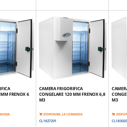
u O Instalare /
Panou Modular Pentru O Instalare /
Panou Mo
Separare Usoara
Separare
xterior Realizat Din
Finisaj Interior Si Exterior Realizat Din
Finisaj I
coperita Cu Pvc
Placa Galvanizata Acoperita Cu Pvc
Placa Ga
revazute Cu O
Panouri Modulare Prevazute Cu O
Panouri 
3
3
Densitate 42 Kg / M
Izolatie Poliuretan Densitate 42 Kg / M
Izolatie 
(HCFC Free)
(HCFC Fr
a Antisliding Din
Suprafata Superioara Antisliding Din
Suprafat
Otel-Inox 1,0 Mm
Otel-Ino
 Antisliding Din
Suprafata Inferioara Antisliding Din
Suprafata
ta Si Injectata Cu
Otel-Inox, Galvanizata Si Injectata Cu
Otel-Inox
ate 42 Kg / M3
Poliuretan De Densitate 42 Kg / M3
Poliureta
istenta Incalzire
Usa Prevazuta Cu Rezistenta Incalzire
Usa Preva
Garnitura
Garnitur
or -
Click Aici
*Optional Grup Motor -
Click Aici
*Optiona
IFICA
CAMERA FRIGORIFICA
CAMERA
 MM FRENOX 6
CONGELARE 120 MM FRENOX 6,8
CONGEL
M3
M3
OMANDA
DISPONIBIL LA COMANDA
DISPO
CL1827201
CL18302