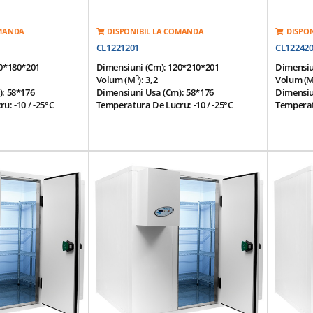
OMANDA
DISPONIBIL LA COMANDA
DISPO
CL1221201
CL12242
20*180*201
Dimensiuni (cm): 120*210*201
Dimensiu
3
Volum (m
): 3,2
Volum (
: 58*176
Dimensiuni Usa (cm): 58*176
Dimensiu
: -10 / -25°C
Temperatura De Lucru: -10 / -25°C
Temperatu
tala: 43°C
Temperatura Ambientala: 43°C
Temperat
u O Instalare /
Panou Modular Pentru O Instalare /
Panou Mo
Separare Usoara
Separare
xterior Realizat Din
Finisaj Interior Si Exterior Realizat Din
Finisaj I
coperita Cu Pvc
Placa Galvanizata Acoperita Cu Pvc
Placa Ga
revazute Cu O
Panouri Modulare Prevazute Cu O
Panouri 
3
3
Densitate 42 Kg / M
Izolatie Poliuretan Densitate 42 Kg / M
Izolatie 
(HCFC Free)
(HCFC Fr
a Antisliding Din
Suprafata Superioara Antisliding Din
Suprafat
Otel-Inox 1,0 Mm
Otel-Ino
 Antisliding Din
Suprafata Inferioara Antisliding Din
Suprafata
ta Si Injectata Cu
Otel-Inox, Galvanizata Si Injectata Cu
Otel-Inox
tate 42 Kg / M3
Poliuretan De Densitate 42 Kg / M3
Poliuret
istenta Incalzire
Usa Prevazuta Cu Rezistenta Incalzire
Usa Preva
Garnitura
Garnitur
or -
Click Aici
*Optional Grup Motor -
Click Aici
*Optiona