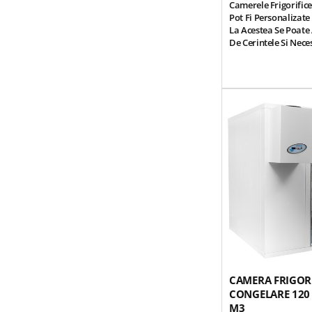
Camerele Frigorifi
Pot Fi Personalizate
La Acestea Se Poate
De Cerintele Si Nece
*
Usa Din Sticla
Pen
Buna A Produselor A
Camerei Frigorifice
*
Geam Din Sticla
C
Rafturile Aflate In
Frigorifice. (acest
Interioara Inclusa)
CAMERA FRIGOR
CONGELARE 120
M3