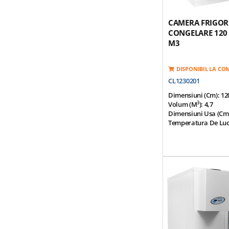
CAMERA FRIGOR
CONGELARE 120
M3
DISPONIBIL LA C
CL1230201
Dimensiuni (cm): 1
3
Volum (m
): 4,7
Dimensiuni Usa (cm)
Temperatura De Lucru
Temperatura Ambien
Panou Modular Pentr
Separare Usoara
Finisaj Interior Si E
Placa Galvanizata A
Panouri Modulare P
Izolatie Poliuretan 
(HCFC Free)
Suprafata Superioar
Otel-Inox 1,0 Mm
Suprafata Inferioara