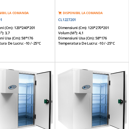
NIBIL LA COMANDA
DISPONIBIL LA COMANDA
01
CL1227201
ni (cm): 120*240*201
Dimensiuni (cm): 120*270*201
3
3
m
): 3,7
Volum (m
): 4,1
ni Usa (cm): 58*176
Dimensiuni Usa (cm): 58*176
ra De Lucru: -10 / -25°C
Temperatura De Lucru: -10 / -25°C
ura Ambientala: 43°C
Temperatura Ambientala: 43°C
dular Pentru O Instalare /
Panou Modular Pentru O Instalare /
 Usoara
Separare Usoara
nterior Si Exterior Realizat Din
Finisaj Interior Si Exterior Realizat Din
lvanizata Acoperita Cu Pvc
Placa Galvanizata Acoperita Cu Pvc
Modulare Prevazute Cu O
Panouri Modulare Prevazute Cu O
3
3
Poliuretan Densitate 42 Kg / M
Izolatie Poliuretan Densitate 42 Kg / M
ee)
(HCFC Free)
a Superioara Antisliding Din
Suprafata Superioara Antisliding Din
x 1,0 Mm
Otel-Inox 1,0 Mm
 Inferioara Antisliding Din
Suprafata Inferioara Antisliding Din
, Galvanizata Si Injectata Cu
Otel-Inox, Galvanizata Si Injectata Cu
an De Densitate 42 Kg / M3
Poliuretan De Densitate 42 Kg / M3
zuta Cu Rezistenta Incalzire
Usa Prevazuta Cu Rezistenta Incalzire
a
Garnitura
l Grup Motor -
Click Aici
*Optional Grup Motor -
Click Aici