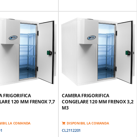
dular Pentru O Instalare /
Panou Modular Pentru O Instalare /
 Usoara
Separare Usoara
nterior Si Exterior Realizat Din
Finisaj Interior Si Exterior Realizat Din
lvanizata Acoperita Cu Pvc
Placa Galvanizata Acoperita Cu Pvc
Modulare Prevazute Cu O
Panouri Modulare Prevazute Cu O
3
3
Poliuretan Densitate 42 Kg / M
Izolatie Poliuretan Densitate 42 Kg / M
ee)
(HCFC Free)
a Superioara Antisliding Din
Suprafata Superioara Antisliding Din
x 1,0 Mm
Otel-Inox 1,0 Mm
 Inferioara Antisliding Din
Suprafata Inferioara Antisliding Din
, Galvanizata Si Injectata Cu
Otel-Inox, Galvanizata Si Injectata Cu
n De Densitate 42 Kg / M3
Poliuretan De Densitate 42 Kg / M3
zuta Cu Rezistenta Incalzire
Usa Prevazuta Cu Rezistenta Incalzire
a
Garnitura
l Grup Motor -
Click Aici
*Optional Grup Motor -
Click Aici
 FRIGORIFICA
CAMERA FRIGORIFICA
ARE 120 MM FRENOX 7,7
CONGELARE 120 MM FRENOX 3,2
M3
NIBIL LA COMANDA
DISPONIBIL LA COMANDA
01
CL2112201