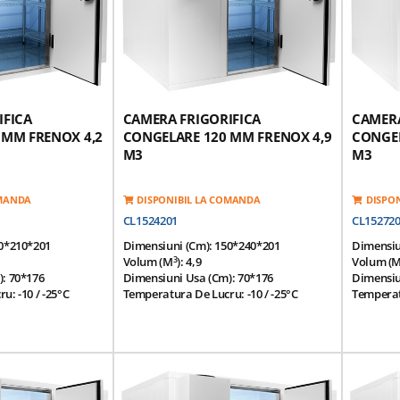
ta Si Injectata Cu
Otel-Inox, Galvanizata Si Injectata Cu
Otel-Inox
tate 42 Kg / M3
Poliuretan De Densitate 42 Kg / M3
Poliuret
istenta Incalzire
Usa Prevazuta Cu Rezistenta Incalzire
Usa Preva
Garnitura
Garnitur
or -
Click Aici
*Optional Grup Motor -
Click Aici
*Optiona
IFICA
CAMERA FRIGORIFICA
CAMERA
 MM FRENOX 4,2
CONGELARE 120 MM FRENOX 4,9
CONGEL
M3
M3
OMANDA
DISPONIBIL LA COMANDA
DISPO
CL1524201
CL15272
50*210*201
Dimensiuni (cm): 150*240*201
Dimensiu
3
Volum (m
): 4,9
Volum (
: 70*176
Dimensiuni Usa (cm): 70*176
Dimensiu
: -10 / -25°C
Temperatura De Lucru: -10 / -25°C
Temperatu
tala: 43°C
Temperatura Ambientala: 43°C
Temperat
u O Instalare /
Panou Modular Pentru O Instalare /
Panou Mo
Separare Usoara
Separare
xterior Realizat Din
Finisaj Interior Si Exterior Realizat Din
Finisaj I
coperita Cu Pvc
Placa Galvanizata Acoperita Cu Pvc
Placa Ga
revazute Cu O
Panouri Modulare Prevazute Cu O
Panouri 