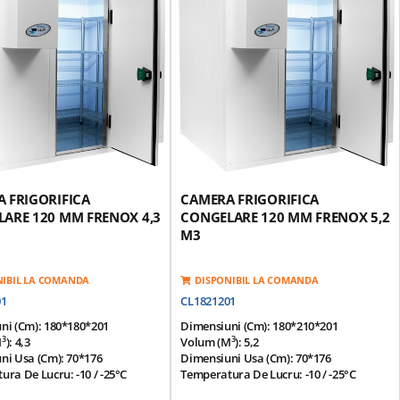
3
3
Poliuretan Densitate 42 Kg / M
Izolatie Poliuretan Densitate 42 Kg / M
ee)
(HCFC Free)
a Superioara Antisliding Din
Suprafata Superioara Antisliding Din
x 1,0 Mm
Otel-Inox 1,0 Mm
 Inferioara Antisliding Din
Suprafata Inferioara Antisliding Din
, Galvanizata Si Injectata Cu
Otel-Inox, Galvanizata Si Injectata Cu
an De Densitate 42 Kg / M3
Poliuretan De Densitate 42 Kg / M3
zuta Cu Rezistenta Incalzire
Usa Prevazuta Cu Rezistenta Incalzire
a
Garnitura
l Grup Motor -
Click Aici
*Optional Grup Motor -
Click Aici
 FRIGORIFICA
CAMERA FRIGORIFICA
ARE 120 MM FRENOX 4,3
CONGELARE 120 MM FRENOX 5,2
M3
NIBIL LA COMANDA
DISPONIBIL LA COMANDA
01
CL1821201
ni (cm): 180*180*201
Dimensiuni (cm): 180*210*201
3
3
m
): 4,3
Volum (m
): 5,2
ni Usa (cm): 70*176
Dimensiuni Usa (cm): 70*176
ra De Lucru: -10 / -25°C
Temperatura De Lucru: -10 / -25°C
ura Ambientala: 43°C
Temperatura Ambientala: 43°C