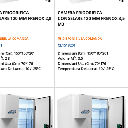
 FRIGORIFICA
CAMERA FRIGORIFICA
ARE 120 MM FRENOX 2,8
CONGELARE 120 MM FRENOX 3,5
M3
NIBIL LA COMANDA
DISPONIBIL LA COMANDA
01
CL1518201
ni (cm): 150*150*201
Dimensiuni (cm): 150*180*201
3
3
m
): 2,8
Volum (m
): 3,5
ni Usa (cm): 70*176
Dimensiuni Usa (cm): 70*176
ra De Lucru: -10 / -25°C
Temperatura De Lucru: -10 / -25°C
ura Ambientala: 43°C
Temperatura Ambientala: 43°C
dular Pentru O Instalare /
Panou Modular Pentru O Instalare /
 Usoara
Separare Usoara
nterior Si Exterior Realizat Din
Finisaj Interior Si Exterior Realizat Din
lvanizata Acoperita Cu Pvc
Placa Galvanizata Acoperita Cu Pvc
Modulare Prevazute Cu O
Panouri Modulare Prevazute Cu O
3
3
Poliuretan Densitate 42 Kg / M
Izolatie Poliuretan Densitate 42 Kg / M
ee)
(HCFC Free)
a Superioara Antisliding Din
Suprafata Superioara Antisliding Din
x 1,0 Mm
Otel-Inox 1,0 Mm
 Inferioara Antisliding Din
Suprafata Inferioara Antisliding Din