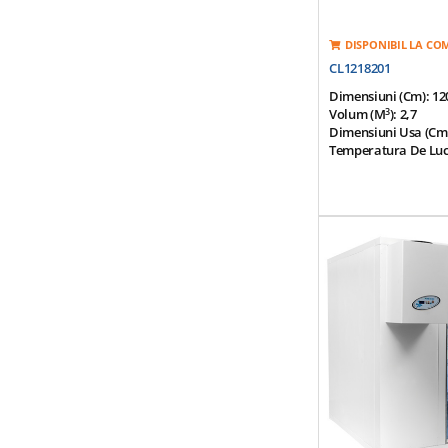
DISPONIBIL LA C
CL1218201
Dimensiuni (cm): 1
3
Volum (m
): 2,7
Dimensiuni Usa (cm)
Temperatura De Lucru
Temperatura Ambien
Panou Modular Pentr
Separare Usoara
Finisaj Interior Si E
Placa Galvanizata A
Panouri Modulare P
Izolatie Poliuretan 
(HCFC Free)
Suprafata Superioar
Otex-Inox 1,0 Mm
Suprafata Inferioara
Otel-Inox, Galvaniza
Poliuretan De Densi
Usa Prevazuta Cu Rez
Garnitura
*Optional Grup Mot