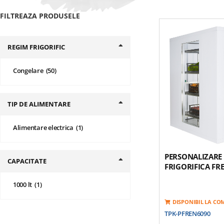
FILTREAZA PRODUSELE
REGIM FRIGORIFIC
produse
Congelare
50
TIP DE ALIMENTARE
produs
Alimentare electrica
1
PERSONALIZARE
CAPACITATE
FRIGORIFICA FR
produs
1000 lt
1
DISPONIBIL LA C
TPK-PFREN6090