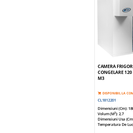
Izolatie Poliuretan 
(HCFC Free)
Suprafata Superioar
Otel-Inox 1,0 Mm
Suprafata Inferioara
Otel-Inox, Galvaniza
Poliuretan De Densi
Usa Prevazuta Cu Rez
Garnitura
*Optional Grup Mot
CAMERA FRIGOR
CONGELARE 120
M3
DISPONIBIL LA C
CL1812201
Dimensiuni (cm): 1
3
Volum (m
): 2,7
Dimensiuni Usa (cm)
Temperatura De Lucru
Temperatura Ambien