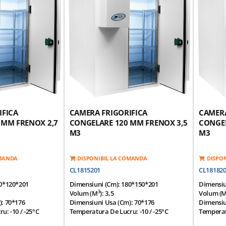
3
3
Densitate 42 Kg / M
Izolatie Poliuretan Densitate 42 Kg / M
Izolatie 
(HCFC Free)
(HCFC Fr
a Antisliding Din
Suprafata Superioara Antisliding Din
Suprafat
Otel-Inox 1,0 Mm
Otel-Ino
 Antisliding Din
Suprafata Inferioara Antisliding Din
Suprafata
ta Si Injectata Cu
Otel-Inox, Galvanizata Si Injectata Cu
Otel-Inox
tate 42 Kg / M3
Poliuretan De Densitate 42 Kg / M3
Poliuret
istenta Incalzire
Usa Prevazuta Cu Rezistenta Incalzire
Usa Preva
Garnitura
Garnitur
or -
Click Aici
*Optional Grup Motor -
Click Aici
*Optiona
IFICA
CAMERA FRIGORIFICA
CAMERA
 MM FRENOX 2,7
CONGELARE 120 MM FRENOX 3,5
CONGEL
M3
M3
OMANDA
DISPONIBIL LA COMANDA
DISPO
CL1815201
CL18182
80*120*201
Dimensiuni (cm): 180*150*201
Dimensiu
3
Volum (m
): 3,5
Volum (
: 70*176
Dimensiuni Usa (cm): 70*176
Dimensiu
: -10 / -25°C
Temperatura De Lucru: -10 / -25°C
Temperatu
tala: 43°C
Temperatura Ambientala: 43°C
Temperat