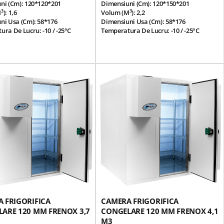
ni (cm): 120*120*201
Dimensiuni (cm): 120*150*201
3
3
m
): 1,6
Volum (m
): 2,2
ni Usa (cm): 58*176
Dimensiuni Usa (cm): 58*176
ra De Lucru: -10 / -25°C
Temperatura De Lucru: -10 / -25°C
ura Ambientala: 43°C
Temperatura Ambientala: 43°C
dular Pentru O Instalare /
Panou Modular Pentru O Instalare /
 Usoara
Separare Usoara
nterior Si Exterior Realizat Din
Finisaj Interior Si Exterior Realizat Din
lvanizata Acoperita Cu Pvc
Placa Galvanizata Acoperita Cu Pvc
Modulare Prevazute Cu O
Panouri Modulare Prevazute Cu O
3
3
Poliuretan Densitate 42 Kg / M
Izolatie Poliuretan Densitate 42 Kg / M
ee)
(HCFC Free)
a Superioara Antisliding Din
Suprafata Superioara Antisliding Din
x 1,0 Mm
Otel-Inox 1,0 Mm
 Inferioara Antisliding Din
Suprafata Inferioara Antisliding Din
, Galvanizata Si Injectata Cu
Otel-Inox, Galvanizata Si Injectata Cu
an De Densitate 42 Kg / M3
Poliuretan De Densitate 42 Kg / M3
zuta Cu Rezistenta Incalzire
Usa Prevazuta Cu Rezistenta Incalzire
a
Garnitura
l Grup Motor -
Click Aici
*Optional Grup Motor -
Click Aici
 FRIGORIFICA
CAMERA FRIGORIFICA
ARE 120 MM FRENOX 3,7
CONGELARE 120 MM FRENOX 4,1
M3