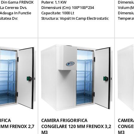
ce Din Gama FRENOX
Putere: 1,1 KW
Dimensiu
 La Cererea Dvs.
Dimensiuni (cm): 100*100*234
Volum (
 Adauga In Functie
Capacitate: 1000 Lt
Dimensiu
sitatea Dv:
Structura: Vopsit In Camp Electrostatic
Temperatu
tru O Vedere Mai
Alb
Temperat
flate In Interiorul
Temperatura De Lucru: -10...-22 Grade
Panou Mo
;
Celsius
Separare
u Vedere La
Tensiune Alimentare: 220V/50Hz
Finisaj I
 Interiorul Camerei
Temperatura Ambientala: +32 Grade
Placa Ga
ea Au Iluminare
Celsius & 50% Umiditate
Panouri 
Izolatie HCFC Densitatea De 35/40
Izolatie 
Kg/m³
(HCFC Fr
Grosime Izolatie (cm): 12
Suprafat
Dezghetare Automata
Otel-Ino
Agent Racire: R290
Suprafata
Sistem Evaporare Apa Automat
Otel-Inox
Prevazut Cu 3 Suporti Raft
Poliuret
Grup Motor Monobloc Detasabil Inclus
Usa Preva
Garnitur
*Optiona
IFICA
CAMERA FRIGORIFICA
CAMERA
 MM FRENOX 2,7
CONGELARE 120 MM FRENOX 3,2
CONGEL
M3
M3