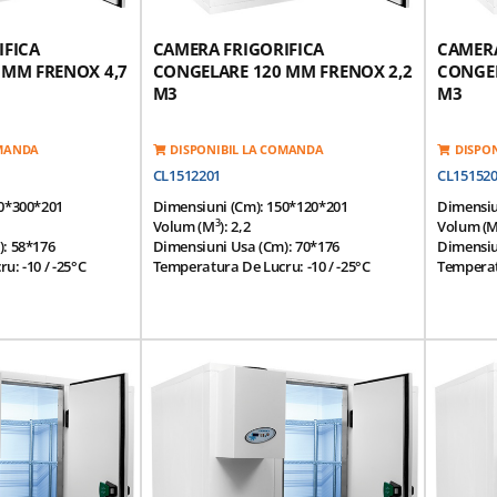
IFICA
CAMERA FRIGORIFICA
CAMERA
 MM FRENOX 4,7
CONGELARE 120 MM FRENOX 2,2
CONGEL
M3
M3
OMANDA
DISPONIBIL LA COMANDA
DISPO
CL1512201
CL15152
20*300*201
Dimensiuni (cm): 150*120*201
Dimensiu
3
Volum (m
): 2,2
Volum (
: 58*176
Dimensiuni Usa (cm): 70*176
Dimensiu
: -10 / -25°C
Temperatura De Lucru: -10 / -25°C
Temperatu
tala: 43°C
Temperatura Ambientala: 43°C
Temperat
u O Instalare /
Panou Modular Pentru O Instalare /
Panou Mo
Separare Usoara
Separare
xterior Realizat Din
Finisaj Interior Si Exterior Realizat Din
Finisaj I
coperita Cu Pvc
Placa Galvanizata Acoperita Cu Pvc
Placa Ga
revazute Cu O
Panouri Modulare Prevazute Cu O
Panouri 
3
3
Densitate 42 Kg / M
Izolatie Poliuretan Densitate 42 Kg / M
Izolatie 
(HCFC Free)
(HCFC Fr
a Antisliding Din
Suprafata Superioara Antisliding Din
Suprafat
Otel-Inox 1,0 Mm
Otel-Ino
 Antisliding Din
Suprafata Inferioara Antisliding Din
Suprafata