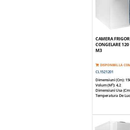
Otel-Inox, Galvaniza
Poliuretan De Densi
Usa Prevazuta Cu Rez
Garnitura
*Optional Grup Mot
CAMERA FRIGOR
CONGELARE 120
M3
DISPONIBIL LA C
CL1521201
Dimensiuni (cm): 1
3
Volum (m
): 4,2
Dimensiuni Usa (cm)
Temperatura De Lucru
Temperatura Ambien
Panou Modular Pentr
Separare Usoara
Finisaj Interior Si E
Placa Galvanizata A
Panouri Modulare P