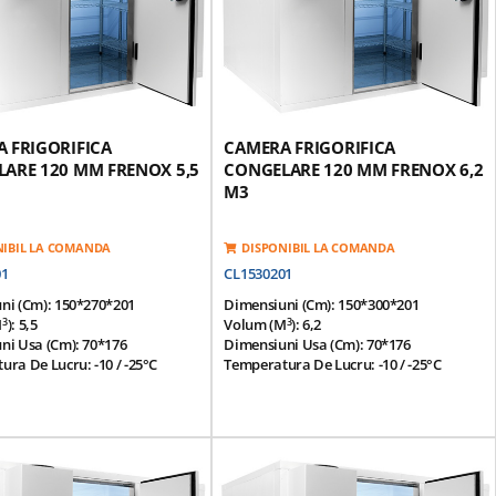
, Galvanizata Si Injectata Cu
Otel-Inox, Galvanizata Si Injectata Cu
an De Densitate 42 Kg / M3
Poliuretan De Densitate 42 Kg / M3
zuta Cu Rezistenta Incalzire
Usa Prevazuta Cu Rezistenta Incalzire
a
Garnitura
l Grup Motor -
Click Aici
*Optional Grup Motor -
Click Aici
 FRIGORIFICA
CAMERA FRIGORIFICA
ARE 120 MM FRENOX 5,5
CONGELARE 120 MM FRENOX 6,2
M3
NIBIL LA COMANDA
DISPONIBIL LA COMANDA
01
CL1530201
ni (cm): 150*270*201
Dimensiuni (cm): 150*300*201
3
3
m
): 5,5
Volum (m
): 6,2
ni Usa (cm): 70*176
Dimensiuni Usa (cm): 70*176
ra De Lucru: -10 / -25°C
Temperatura De Lucru: -10 / -25°C
ura Ambientala: 43°C
Temperatura Ambientala: 43°C
dular Pentru O Instalare /
Panou Modular Pentru O Instalare /
 Usoara
Separare Usoara
nterior Si Exterior Realizat Din
Finisaj Interior Si Exterior Realizat Din
lvanizata Acoperita Cu Pvc
Placa Galvanizata Acoperita Cu Pvc
Modulare Prevazute Cu O
Panouri Modulare Prevazute Cu O