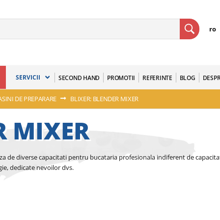
ro
SERVICII
SECOND HAND
PROMOTII
REFERINTE
BLOG
DESPR
SINI DE PREPARARE
BLIXER: BLENDER MIXER
R MIXER
za de diverse capacitati pentru bucataria profesionala indiferent de capacitat
ie, dedicate nevoilor dvs.