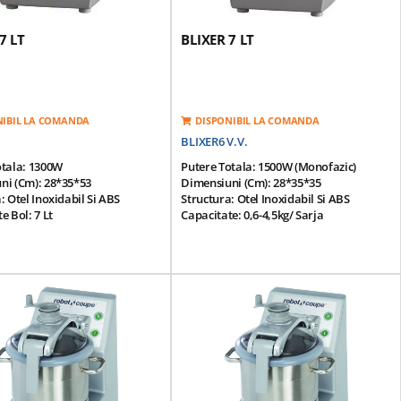
7 LT
BLIXER 7 LT
NIBIL LA COMANDA
DISPONIBIL LA COMANDA
BLIXER6 V.V.
otala: 1300W
Putere Totala: 1500W (monofazic)
ni (cm): 28*35*53
Dimensiuni (cm): 28*35*35
: Otel Inoxidabil Si ABS
Structura: Otel Inoxidabil Si ABS
e Bol: 7 Lt
Capacitate: 0,6-4,5kg/ Sarja
itate: 3-23 Portii (200g/portie)
Productivitate: 3-23 Portii (200g/portie)
 Rotatie - 2 Viteze:
Viteza De Rotatie - Variabila: De La 300
00rpm
La 3500rpm
 De Alimentare: 380V/50Hz
Tensiune De Alimentare: 220V/50Hz
 Inductie: Sistem Magnetic De
Motor Cu Inductie: Sistem Magnetic De
a Si Frana De Motor
Siguranta Si Frana De Motor
Bol Din Otel Inoxidabil
Contine: Bol Din Otel Inoxidabil
; Capac Sigilat Echipat Cu Un
Detasabil; Capac Sigilat Echipat Cu Un
Razatoare; Bol Cu Capacitate
Bol Si O Razatoare; Bol Cu Capacitate
tru Lichide;cutit Cu Lama
Mare Pentru Lichide;cutit Cu Lama
in.
Zimtata Fin.