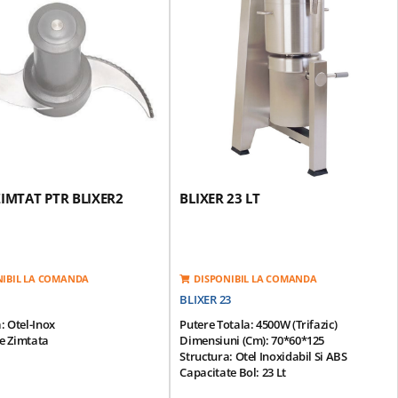
Bol Din Otel Inoxidabil
Contine: Bol Din Otel Inoxidabil
; Capac Sigilat Echipat Cu Un
Detasabil; Capac Sigilat Echipat Cu Un
Razatoare; Bol Cu Capacitate
Bol Si O Razatoare; Bol Cu Capacitate
tru Lichide; Ansamblu Cutit Cu
Mare Pentru Lichide; Ansamblu Cutit Cu
imtate Fin.
3 Lame Zimtate Fin.
 49 Kg
Greutate: 49 Kg
ZIMTAT PTR BLIXER2
BLIXER 23 LT
NIBIL LA COMANDA
DISPONIBIL LA COMANDA
BLIXER 23
: Otel-Inox
Putere Totala: 4500W (trifazic)
e Zimtata
Dimensiuni (cm): 70*60*125
Structura: Otel Inoxidabil Si ABS
Capacitate Bol: 23 Lt
Productivitate: 20-75 Portii (200g/portie)