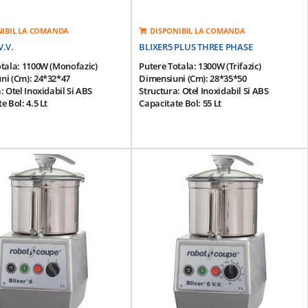
NIBIL LA COMANDA
DISPONIBIL LA COMANDA
V.V.
BLIXER5 PLUS THREE PHASE
otala: 1100W (monofazic)
Putere Totala: 1300W (trifazic)
ni (cm): 24*32*47
Dimensiuni (cm): 28*35*50
: Otel Inoxidabil Si ABS
Structura: Otel Inoxidabil Si ABS
e Bol: 4.5 Lt
Capacitate Bol: 55 Lt
itate: 2-15 Portii (200g/portie)
Productivitate: 3-18 Portii (200g/portie)
 Rotatie - Variabila: De La 300
Viteza De Rotati - 2 Viteze:
Rpm
1500/3000rpm
 De Alimentare: 220V/50Hz
Tensiune De Alimentare: 380V/50Hz
 Inductie: Sistem Magnetic De
Motor Cu Inductie: Sistem Magnetic De
a Si Frana De Motor
Siguranta Si Frana De Motor
Bol Din Otel Inoxidabil
Contine: Bol Din Otel Inoxidabil
; Capac Sigilat Echipat Cu Un
Detasabil; Capac Sigilat Echipat Cu Un
Razatoare; Bol Cu Capacitate
Bol Si O Razatoare; Bol Cu Capacitate
tru Lichide; Cutit Cu Lama
Mare Pentru Lichide;cutit Cu Lama
in.
Zimtata Fin.
 17 Kg
Greutate: 24 Kg