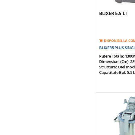
Greutate Echipament
BLIXER 5.5 LT
DISPONIBIL LA C
BLIXER5 PLUS SING
Putere Totala: 1300
Dimensiuni (cm): 28
Structura: Otel Inox
Capacitate Bol: 5.5 L
Productivitate: 3-18 
Viteza De Rotatie: 
Tensiune De Alimen
Motor Cu Inductie: 
Siguranta Si Frana 
Contine: Bol Din Ote
Detasabil; Capac Sig
Bol Si O Razatoare; 
Mare Pentru Lichide
Zimtata Fin.
Greutate: 24 Kg