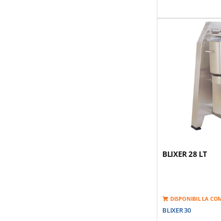
Viteza De Rotatie - 2 
1500/3000rpm
Tensiune De Alimen
Motor Cu Inductie: 
Siguranta Si Frana 
Contine: Bol Din Ote
Detasabil; Capac Sig
Bol Si O Razatoare; 
Mare Pentru Lichide
Greutate: 59 Kg
BLIXER 28 LT
DISPONIBIL LA C
BLIXER 30