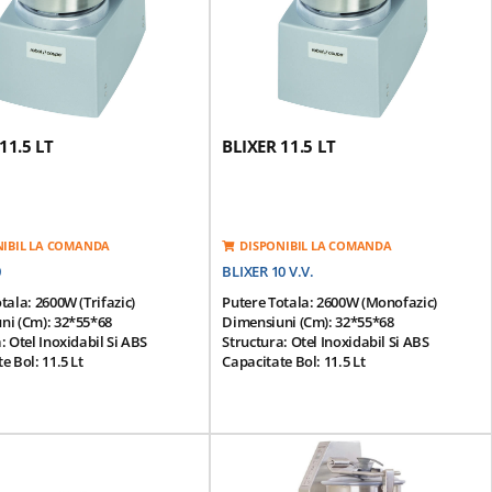
 26 Kg
Greutate: 26 Kg
11.5 LT
BLIXER 11.5 LT
NIBIL LA COMANDA
DISPONIBIL LA COMANDA
0
BLIXER 10 V.V.
tala: 2600W (trifazic)
Putere Totala: 2600W (monofazic)
ni (cm): 32*55*68
Dimensiuni (cm): 32*55*68
: Otel Inoxidabil Si ABS
Structura: Otel Inoxidabil Si ABS
e Bol: 11.5 Lt
Capacitate Bol: 11.5 Lt
itate: 10-33 Portii (200g/portie)
Productivitate: 10-33 Portii (200g/portie)
 Rotatie - 2 Viteze:
Viteza De Rotatie - Variabila: 300...3500
00rpm
Rpm
 De Alimentare: 380V/50Hz
Tensiune De Alimentare: 220V/50Hz
 Inductie: Sistem Magnetic De
Motor Cu Inductie: Sistem Magnetic De
a Si Frana De Motor
Siguranta Si Frana De Motor