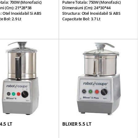
otala: 700W (monofazic)
Putere Totala: 750W (monofazic)
ni (cm): 21*28*38
Dimensiuni (cm): 24*30*44
: Otel Inoxidabil Si ABS
Structura: Otel Inoxidabil Si ABS
e Bol: 2.9 Lt
Capacitate Bol: 3.7 Lt
itate: 2-10 Portii (200g/portie)
Productivitate: 2-10 Portii (200g/portie)
e Rotatie: 3000 RPM
Viteza De Rotatie: 3000 Rpm
 De Alimentare: 220V/50Hz
Tensiune De Alimentare: 220V/50Hz
 Inductie: Sistem Magnetic De
Motor Cu Inductie: Sistem Magnetic De
a Si Frana De Motor
Siguranta Si Frana De Motor
Bol Din Otel Inoxidabil
Contine: Bol Din Otel Inoxidabil
; Capac Sigilat Echipat Cu Un
Detasabil; Capac Sigilat Echipat Cu Un
 Cutit Zimtat Fin.
Bol Si O Razatoare; Bol Cu Capacitate
 11.5 Kg
Mare Pentru Lichide;cutit Cu Lama
Zimtata Fin.
Greutate: 13 Kg
4.5 LT
BLIXER 5.5 LT