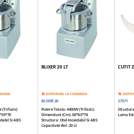
l Inoxidabil; Capac
Contine: Bol Din Otel Inoxidabil
Contine: 
 Bol Si O
Detasabil; Capac Sigilat Echipat Cu Un
Detasabil
apacitate Mare
Bol Si O Razatoare; Bol Cu Capacitate
Bol Si O 
mblu 2 Cutite Cu
Mare Pentru Lichide;ansamblu Cutit Cu
Mare Pen
2 Lame Zimtate Fin.
3 Lame Z
Greutate: 48 Kg
Greutate:
BLIXER 20 LT
CUTIT 
OMANDA
DISPONIBIL LA COMANDA
DISPO
BLIXER 20
27371
 (trifazic)
Putere Totala: 4400W (trifazic)
Structura
*55*70
Dimensiuni (cm): 38*63*78
Lama Est
idabil Si ABS
Structura: Otel Inoxidabil Si ABS
t
Capacitate Bol: 20 Lt
 Portii (200g/portie)
Productivitate: 15-65 Portii (200g/portie)