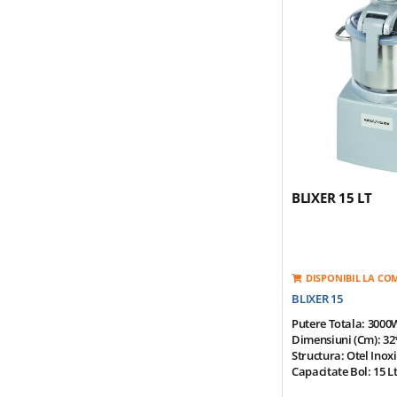
Contine: Bol Din Ote
Sigilat Echipat Cu Un
Razatoare; Bol Cu C
Pentru Lichide;ansa
Lama Zimtata Fin.
Greutate: 47 Kg
BLIXER 15 LT
DISPONIBIL LA C
BLIXER 15
Putere Totala: 3000W
Dimensiuni (cm): 32
Structura: Otel Inox
Capacitate Bol: 15 L
Productivitate: 15-50