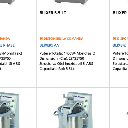
 (kg):96
Greutate Echipament (kg):96
BLIXER 5.5 LT
BLIXER 
OMANDA
DISPONIBIL LA COMANDA
DISPO
LE PHASE
BLIXER5 V.V.
BLIXER6
W (monofazic)
Putere Totala: 1400W (monofazic)
Putere T
*35*50
Dimensiuni (cm): 28*35*50
Dimensiu
idabil Si ABS
Structura: Otel Inoxidabil Si ABS
Structura
t
Capacitate Bol: 5.5 Lt
Capacitat
Portii (200g/portie)
Productivitate: 3-18 Portii (200g/portie)
Productiv
3000 Rpm
Viteza De Rotatie - Variabila: De La 300
Viteza De
tare: 220V/50Hz
La 3500 Rpm
1500/30
Sistem Magnetic De
Tensiune De Alimentare: 220V/50Hz
Tensiune
De Motor
Motor Cu Inductie: Sistem Magnetic De
Motor Cu
l Inoxidabil
Siguranta Si Frana De Motor
Sigurant
ilat Echipat Cu Un
Contine: Bol Din Otel Inoxidabil
Contine: 
Bol Cu Capacitate
Detasabil; Capac Sigilat Echipat Cu Un
Detasabil
;cutit Cu Lama
Bol Si O Razatoare; Bol Cu Capacitate
Bol Si O 
Mare Pentru Lichide;cutit Cu Lama
Mare Pen
Zimtata Fin.
Zimtata F