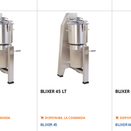
Viteze:
Viteza De Rotatie - 2 Viteze:
1500/3000rpm
tare: 380V/50Hz
Tensiune De Alimentare: 380V/50Hz
Sistem Magnetic De
Motor Cu Inductie: Sistem Magnetic De
De Motor
Siguranta Si Frana De Motor
l Inoxidabil
Contine: Bol Din Otel Inoxidabil
ilat Echipat Cu Un
Detasabil; Capac Sigilat Echipat Cu Un
Bol Cu Capacitate
Bol Si O Razatoare; Bol Cu Capacitate
.
Mare Pentru Lichide;cutit Cu Lama
Zimtata Fin.
Greutate: 73 Kg
BLIXER 45 LT
BLIXER 
OMANDA
DISPONIBIL LA COMANDA
DISPO
BLIXER 45
BLIXER 6