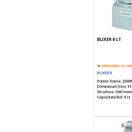
BLIXER 8 LT
DISPONIBIL LA C
BLIXER 8
Putere Totala: 2200W
Dimensiuni (cm): 31
Structura: Otel Inox
Capacitate Bol: 8 Lt
Productivitate: 5-25 
Viteza De Rotatie - 2 
1500/3000rpm
Tensiune De Alimen
Motor Cu Inductie: 
Siguranta Si Frana 