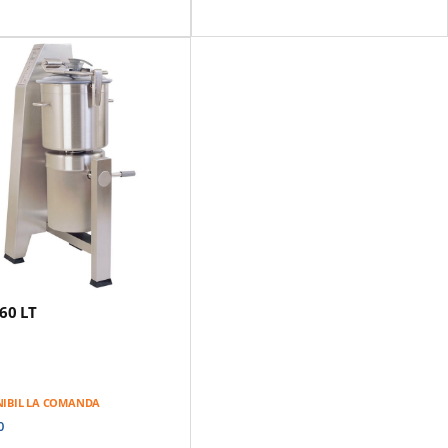
Viteza De Rotatie - 2 Viteze:
1500/3000rpm
Tensiune De Alimentare: 380V/50Hz
Motor Cu Inductie: Sistem Magnetic De
Siguranta Si Frana De Motor
Contine: Bol Din Otel Inoxidabil
Detasabil; Capac Echipat Cu Un Bol Si O
Razatoare; Ansamblu Cutit Cu 2 Lame
Zimtate Fin, Timer Digital, 3 Roti
Retractabile
Greutate: 141 Kg
60 LT
NIBIL LA COMANDA
0