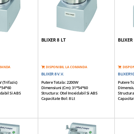
Greutate: 25 Kg
Greutate:
BLIXER 8 LT
BLIXER 
OMANDA
DISPONIBIL LA COMANDA
DISPO
BLIXER 8 V.V.
BLIXER1
 (trifazic)
Putere Totala: 2200W
Putere To
*54*60
Dimensiuni (cm): 31*54*60
Dimensiu
idabil Si ABS
Structura: Otel Inoxidabil Si ABS
Structura
Capacitate Bol: 8 Lt
Capacitat
Portii (200g/portie)
Productivitate: 5-25 Portii (200g/portie)
Productiv
Viteze:
Viteza De Rotatie - Variabila: 300...3500
Viteza De
Rpm
1500/30
tare: 380V/50Hz
Tensiune De Alimentare: 220V/50Hz
Tensiune
Sistem Magnetic De
Motor Cu Inductie: Sistem Magnetic De
Motor Cu
De Motor
Siguranta Si Frana De Motor
Sigurant