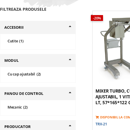
FILTREAZA PRODUSELE
-20%
ACCESORII
produs
Cutite
1
MODUL
produse
Cu cap ajustabil
2
MIXER TURBO, C
PANOU DE CONTROL
AJUSTABIL, 1 VIT
LT, 57*165*122
produse
Mecanic
2
DISPONIBIL LA C
TRX-21
PRODUCATOR