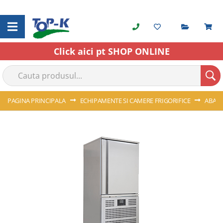
Cerere o
C
Skip
to
Content
Click aici pt SHOP ONLINE
PAGINA PRINCIPALA
ECHIPAMENTE SI CAMERE FRIGORIFICE
ABATI