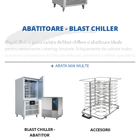
ABATITOARE - BLAST CHILLER
Alegeti dintr-o gama variata de blast-chillere si abatitoare ideale
pentru restaurante, catering, brutarie. Echipamente de calitate inalta
la preturi competitive. Profita de reduceri, promotii si oferte speciale la
chillere / abatitoare si multe altele aflate in stoc. In oferta TOPK de
ARATA MAI MULTE
chillere regasiti doar branduri recunoscute si de incredere.
BLAST CHILLER -
ACCESORII
ABATITOR