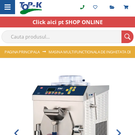
Cerere o
C
Skip
to
Content
Click aici pt SHOP ONLINE
PAGINA PRINCIPALA
MASINA MULTIFUNCTIONALA DE INGHETATA DE BAN
Skip
to
the
end
of
the
images
gallery