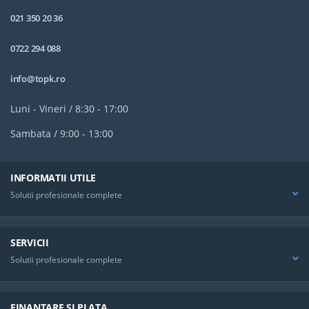
Toate partile care vin in contact cu amestecul sau gelatoul sunt din otel
021 350 20 36
inoxidabil si din material netoxic; toate sunt usor accesibile si detasabile
0722 294 088
pentru curatare
Tensiune de alimentare: 220V/50 Hz
info@topk.ro
Greutate chipament: 107 kg
Luni - Vineri / 8:30 - 17:00
Sambata / 9:00 - 13:00
INFORMATII UTILE
Solutii profesionale complete
SERVICII
Solutii profesionale complete
FINANTARE SI PLATA