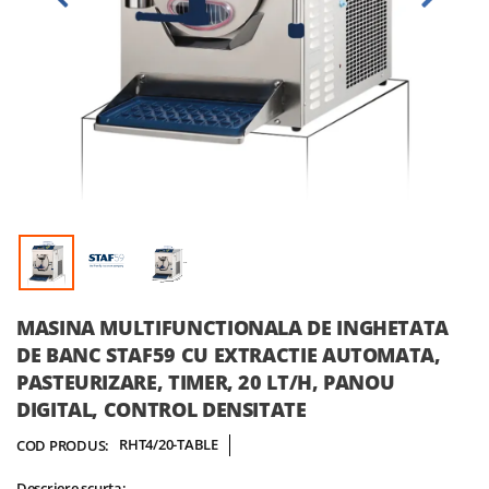
Skip
MASINA MULTIFUNCTIONALA DE INGHETATA
to
DE BANC STAF59 CU EXTRACTIE AUTOMATA,
the
PASTEURIZARE, TIMER, 20 LT/H, PANOU
beginning
DIGITAL, CONTROL DENSITATE
of
the
RHT4/20-TABLE
COD PRODUS:
images
gallery
Descriere scurta: