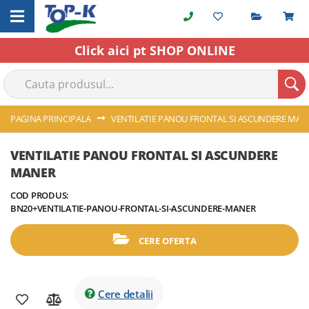
Cerere o
C
Skip
to
Content
Click aici pt SHOP ONLINE
PAGINA PRINCIPALA
VENTILATIE PANOU FRONTAL SI ASCUNDERE MAN
Skip
Skip
VENTILATIE PANOU FRONTAL SI ASCUNDERE
to
to
MANER
the
the
end
beginning
COD PRODUS:
of
of
BN20+VENTILATIE-PANOU-FRONTAL-SI-ASCUNDERE-MANER
the
the
images
images
CERE OFERTA
gallery
gallery
Cere detalii