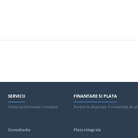
SERVICII
FINANTARE SI PLATA
Solutii profesionale complete
Punem la dispoziţie 3 modalităţi de pl
Consultanta
Plata integrala