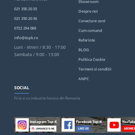
Showroom
021 350 20 35
Despre noi
021 350 20 36
Conectare cont
0722 294 088
Cum comand
info@topk.ro
Referinte
Luni - Vineri / 8:30 - 17:00
BLOG
Sambata / 9:00 - 13:00
Politica Cookie
Termeni si conditii
ANPC
SOCIAL
Fii la zi cu industria horeca din Romania