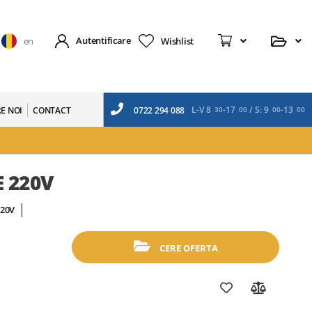
Cerere
Autentificare
Wishlist
en
L-V 8
-17
/ S: 9
-13
E NOI
CONTACT
0722 294 088
30
00
00
00
 220V
20V
CERE OFERTA