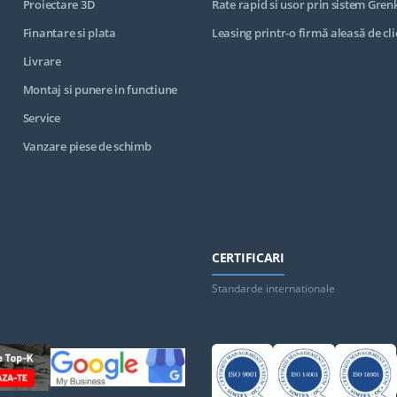
Proiectare 3D
Rate rapid si usor prin sistem Gren
Finantare si plata
Leasing printr-o firmă aleasă de cli
Livrare
Montaj si punere in functiune
Service
Vanzare piese de schimb
CERTIFICARI
Standarde internationale