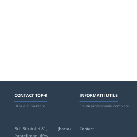
CONTACT TOP-K
INFORMATII UTILE
Utilaje Alimentare
Solutii profesionale complete
Bd. Biruintei 81,
(harta)
Contact
Pantelimon, Ilfov