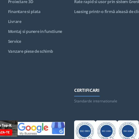
Proiectare 3D
Rate rapid si usor prin sistem Gren
Finantare si plata
Leasing printr-o firmă aleasă de cli
Livrare
Montaj si punere in functiune
Service
Vanzare piese de schimb
CERTIFICARI
Standarde internationale