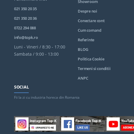
Showroom
021 350 20 35
Despre noi
021 350 20 36
Conectare cont
0722 294 088
Cum comand
info@topk.ro
Referinte
Luni - Vineri / 8:30 - 17:00
BLOG
Sambata / 9:00 - 13:00
Politica Cookie
Termeni si conditii
ANPC
SOCIAL
Fii la zi cu industria horeca din Romania