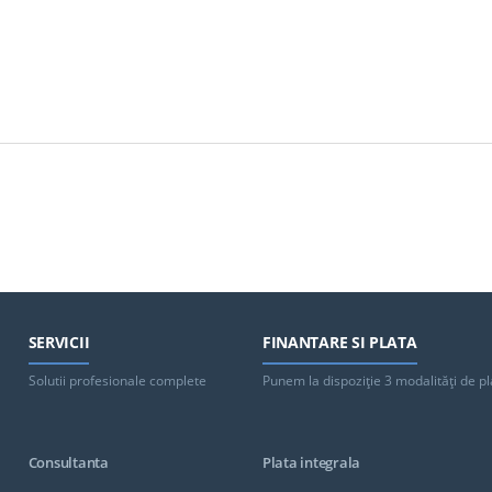
SERVICII
FINANTARE SI PLATA
Solutii profesionale complete
Punem la dispoziţie 3 modalităţi de pl
Consultanta
Plata integrala