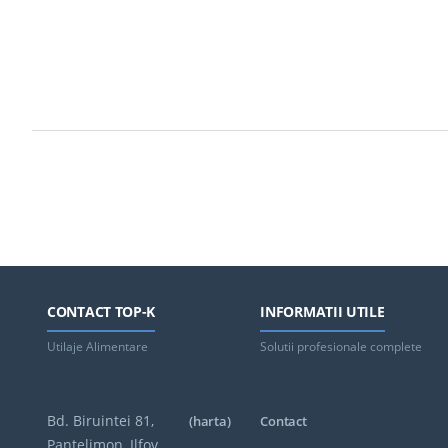
CONTACT TOP-K
INFORMATII UTILE
Utilaje Alimentare
Solutii profesionale complete
Bd. Biruintei 81,
(harta)
Contact
Pantelimon, Ilfov