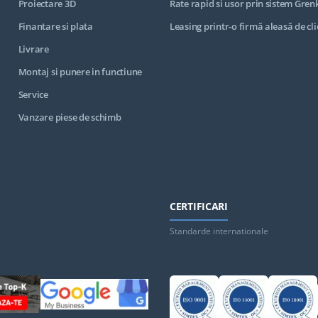
Proiectare 3D
Rate rapid si usor prin sistem Gren
Finantare si plata
Leasing printr-o firmă aleasă de cli
Livrare
Montaj si punere in functiune
Service
Vanzare piese de schimb
CERTIFICARI
Standarde internationale