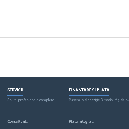
SERVICII
FINANTARE SI PLATA
Solutii profesionale complete
Punem la dispoziţie 3 modalităţi de pl
Consultanta
Plata integrala