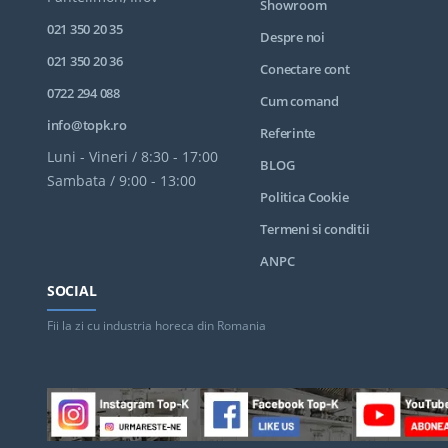
Showroom
021 350 20 35
Despre noi
021 350 20 36
Conectare cont
0722 294 088
Cum comand
info@topk.ro
Referinte
Luni - Vineri / 8:30 - 17:00
BLOG
Sambata / 9:00 - 13:00
Politica Cookie
Termeni si conditii
ANPC
SOCIAL
Fii la zi cu industria horeca din Romania