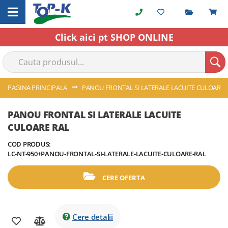
Cerere o
C
Skip
to
Content
Click aici pt SHOP ONLINE
PAGINA PRINCIPALA
PANOU FRONTAL SI LATERALE LACUITE CULOARE 
Skip
Skip
PANOU FRONTAL SI LATERALE LACUITE
to
to
CULOARE RAL
the
the
end
beginning
COD PRODUS:
of
of
LC-NT-950+PANOU-FRONTAL-SI-LATERALE-LACUITE-CULOARE-RAL
the
the
images
images
CERE OFERTA
gallery
gallery
Cere detalii