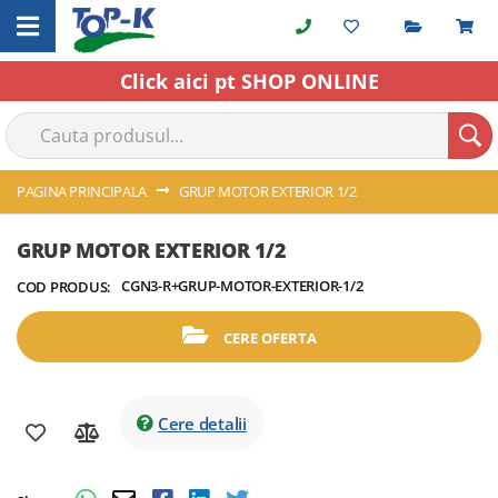
Cerere o
C
Skip
to
Content
Click aici pt SHOP ONLINE
PAGINA PRINCIPALA
GRUP MOTOR EXTERIOR 1/2
Skip
Skip
GRUP MOTOR EXTERIOR 1/2
to
to
CGN3-R+GRUP-MOTOR-EXTERIOR-1/2
COD PRODUS:
the
the
end
beginning
of
of
CERE OFERTA
the
the
images
images
gallery
gallery
Cere detalii