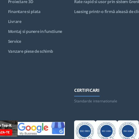
Proiectare 3D
Rate rapid si usor prin sistem Gren
Finantare si plata
Leasing printr-o firmă aleasă de cli
Livrare
Montaj si punere in functiune
Service
Vanzare piese de schimb
CERTIFICARI
Standarde internationale