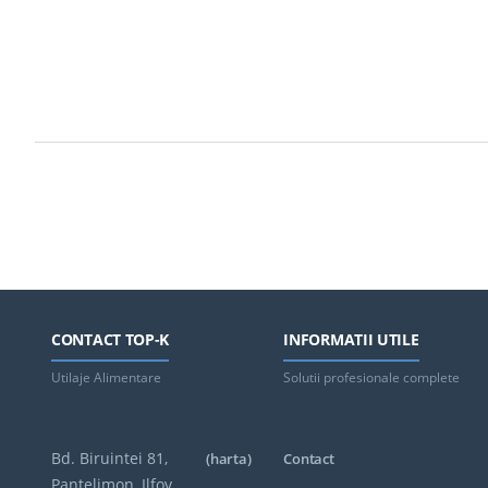
CONTACT TOP-K
INFORMATII UTILE
Utilaje Alimentare
Solutii profesionale complete
Bd. Biruintei 81,
(harta)
Contact
Pantelimon, Ilfov