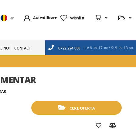
Cerere
Autentificare
Wishlist
en
L-V 8
-17
/ S: 9
-13
E NOI
CONTACT
0722 294 088
30
00
00
00
LIMENTAR
TAR
CERE OFERTA