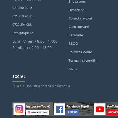
Showroom
021 350 20 35
Despre noi
021 350 20 36
Conectare cont
0722 294 088
Cum comand
info@topk.ro
Referinte
Luni - Vineri / 8:30 - 17:00
BLOG
Sambata / 9:00 - 13:00
Politica Cookie
Termeni si conditii
ANPC
SOCIAL
Fii la zi cu industria horeca din Romania