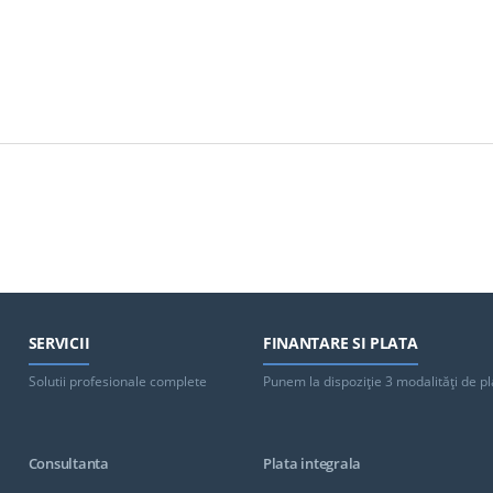
SERVICII
FINANTARE SI PLATA
Solutii profesionale complete
Punem la dispoziţie 3 modalităţi de pl
Consultanta
Plata integrala