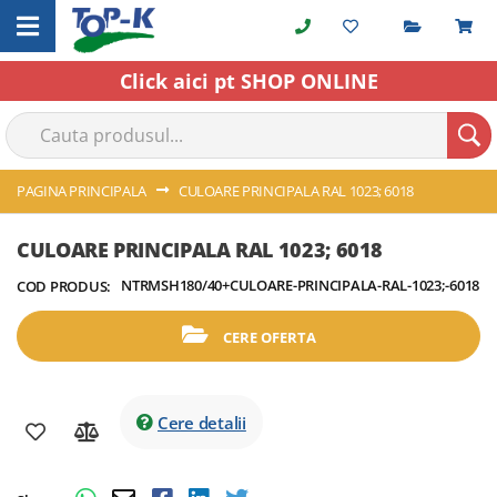
Cerere o
C
Skip
to
Content
Click aici pt SHOP ONLINE
PAGINA PRINCIPALA
CULOARE PRINCIPALA RAL 1023; 6018
Skip
Skip
CULOARE PRINCIPALA RAL 1023; 6018
to
to
NTRMSH180/40+CULOARE-PRINCIPALA-RAL-1023;-6018
COD PRODUS:
the
the
end
beginning
of
of
CERE OFERTA
the
the
images
images
gallery
gallery
Cere detalii