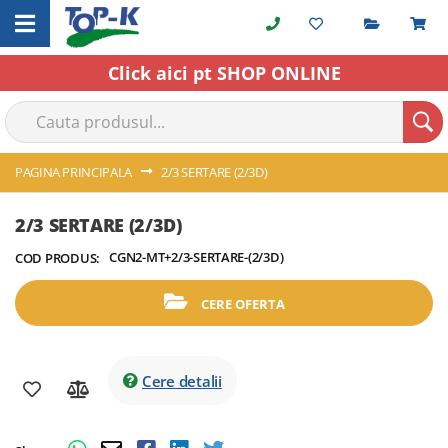
Cerere o
C
Skip
to
Content
Click aici pt SHOP ONLINE
PAGINA PRINCIPALA
2/3 SERTARE (2/3D)
Skip
Skip
2/3 SERTARE (2/3D)
to
to
CGN2-MT+2/3-SERTARE-(2/3D)
COD PRODUS:
the
the
end
beginning
of
of
CERE OFERTA
the
the
images
images
gallery
gallery
Cere detalii