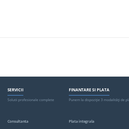
SERVICII
FINANTARE SI PLATA
Solutii profesionale complete
Punem la dispoziţie 3 modalităţi de pl
Consultanta
Plata integrala