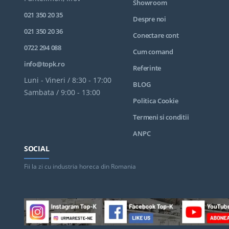
Showroom
021 350 20 35
Despre noi
021 350 20 36
Conectare cont
0722 294 088
Cum comand
info@topk.ro
Referinte
Luni - Vineri / 8:30 - 17:00
BLOG
Sambata / 9:00 - 13:00
Politica Cookie
Termeni si conditii
ANPC
SOCIAL
Fii la zi cu industria horeca din Romania