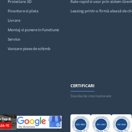
Proiectare 3D
Rate rapid si usor prin sistem Gren
Finantare si plata
Leasing printr-o firmă aleasă de cli
Livrare
Montaj si punere in functiune
Service
Vanzare piese de schimb
CERTIFICARI
Standarde internationale