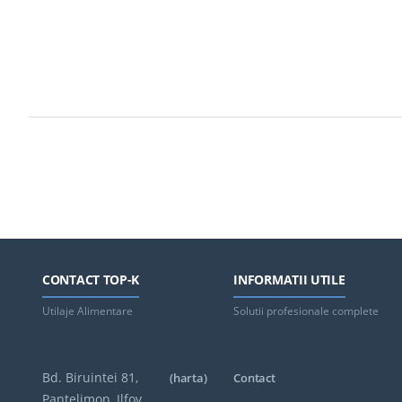
CONTACT TOP-K
INFORMATII UTILE
Utilaje Alimentare
Solutii profesionale complete
Bd. Biruintei 81,
(harta)
Contact
Pantelimon, Ilfov