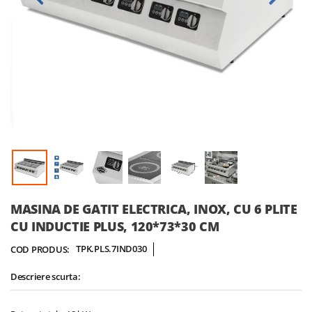
Skip
MASINA DE GATIT ELECTRICA, INOX, CU 6 PLITE
to
CU INDUCTIE PLUS, 120*73*30 CM
the
beginning
TPK.PLS.7IND030
COD PRODUS:
of
the
Descriere scurta:
images
gallery