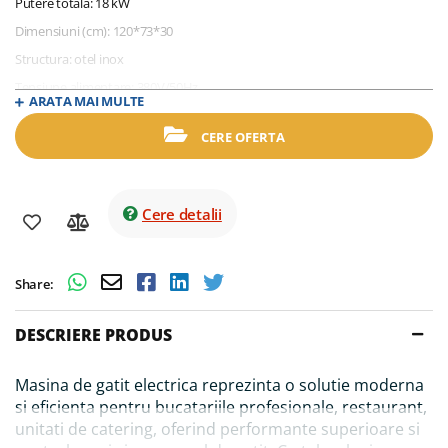
Putere totala: 18 kW
Dimensiuni (cm): 120*73*30
Structura: otel inox
Tensiune alimentare: 380V/50Hz
ARATA MAI MULTE
Contine: 6 zone de lucru din sticla ceramica cu putere 3 kW fiecare
CERE OFERTA
Toata suprafata de lucru a zonei ceramice poate fi utilizata fara zone
"moarte"
Control precis al temperaturii
Cere detalii
Eficienta maxima, mai putina caldura eliminata in mediul ambiant
Prevazut cu sistem de protectie contra suprasarcinii
Greutate: 77 kg
Share:
DESCRIERE PRODUS
Masina de gatit electrica reprezinta o solutie moderna
si eficienta pentru bucatariile profesionale, restaurant,
unitati de catering, oferind performante superioare si