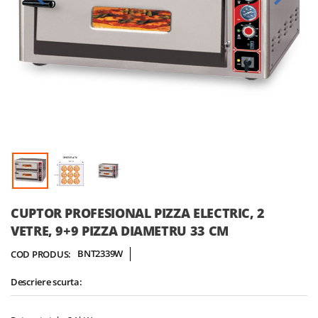
Skip
CUPTOR PROFESIONAL PIZZA ELECTRIC, 2
to
VETRE, 9+9 PIZZA DIAMETRU 33 CM
the
beginning
BNT2339W
COD PRODUS:
of
the
Descriere scurta:
images
gallery