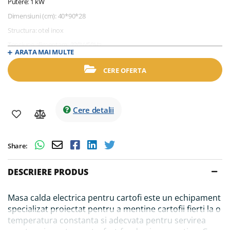
Putere: 1 kW
Dimensiuni (cm): 40*90*28
Structura: otel inox
Tensiune alimentare: 220V/50Hz
ARATA MAI MULTE
Incalzire cu lampa haloterma
CERE OFERTA
Sistem perforat care permite scurgerea uleiului din cartofi
Optional poate fi dotata cu suport deschis sau inchis
Cere detalii
Share:
DESCRIERE PRODUS
Masa calda electrica pentru cartofi este un echipament
specializat proiectat pentru a mentine cartofii fierti la o
temperatura constanta si adecvata pentru servirea