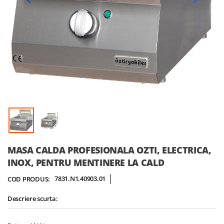
Skip
MASA CALDA PROFESIONALA OZTI, ELECTRICA,
to
INOX, PENTRU MENTINERE LA CALD
the
beginning
7831.N1.40903.01
COD PRODUS:
of
the
Descriere scurta:
images
gallery