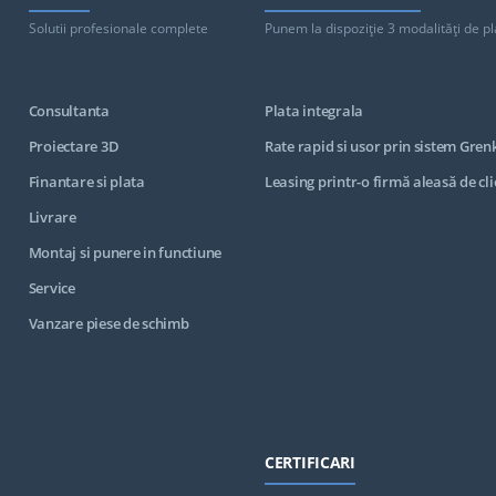
Solutii profesionale complete
Punem la dispoziţie 3 modalităţi de pl
Consultanta
Plata integrala
Proiectare 3D
Rate rapid si usor prin sistem Gren
Finantare si plata
Leasing printr-o firmă aleasă de cli
Livrare
Montaj si punere in functiune
Service
Vanzare piese de schimb
CERTIFICARI