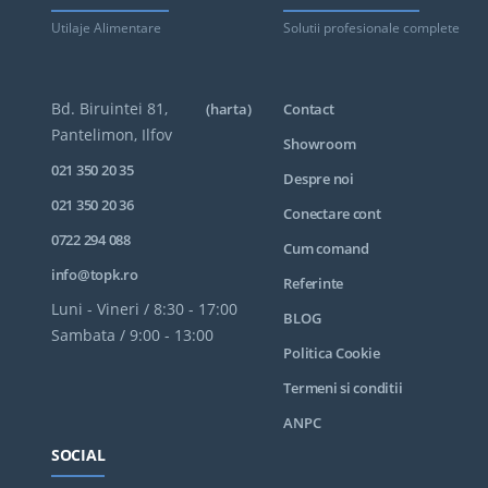
Utilaje Alimentare
Solutii profesionale complete
Bd. Biruintei 81,
(harta)
Contact
Pantelimon, Ilfov
Showroom
021 350 20 35
Despre noi
021 350 20 36
Conectare cont
0722 294 088
Cum comand
info@topk.ro
Referinte
Luni - Vineri / 8:30 - 17:00
BLOG
Sambata / 9:00 - 13:00
Politica Cookie
Termeni si conditii
ANPC
SOCIAL