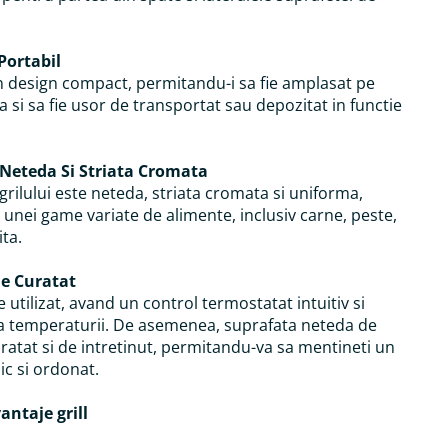
Portabil
 design compact, permitandu-i sa fie amplasat pe
a si sa fie usor de transportat sau depozitat in functie
 Neteda Si Striata Cromata
grilului este neteda, striata cromata si uniforma,
l unei game variate de alimente, inclusiv carne, peste,
ita.
de Curatat
e utilizat, avand un control termostatat intuitiv si
a temperaturii. De asemenea, suprafata neteda de
uratat si de intretinut, permitandu-va sa mentineti un
ic si ordonat.
vantaje grill