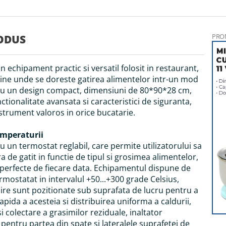
PRO
ODUS
 un echipament practic si versatil folosit in restaurant,
tine unde se doreste gatirea alimentelor intr-un mod
. Cu un design compact, dimensiuni de 80*90*28 cm,
ctionalitate avansata si caracteristici de siguranta,
nstrument valoros in orice bucatarie.
emperaturii
cu un termostat reglabil, care permite utilizatorului sa
 de gatit in functie de tipul si grosimea alimentelor,
 perfecte de fiecare data. Echipamentul dispune de
rmostatat in intervalul +50...+300 grade Celsius,
ire sunt pozitionate sub suprafata de lucru pentru a
apida a acesteia si distribuirea uniforma a caldurii,
i colectare a grasimilor reziduale, inaltator
pentru partea din spate si lateralele suprafetei de