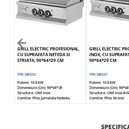
GRILL ELECTRIC PROFESIONAL,
GRILL ELECTRIC PR
CU SUPRAFATA NETEDA SI
INOX, CU SUPRAFAT
STRIATA, 90*64*29 CM
90*64*29 CM
TPK.6IE032
TPK.6IE031
Putere: 10.8 KW
Putere: 10.8 KW
Dimensiuni (cm): 90*64*29
Dimensiuni (cm): 90*64
Structura: Otel Inox
Structura: Otel Inox AIS
Contine: Plita Jumatate Neteda,
Contine: Plita Striata
Jumatate Striata, Din Otel
Sistem De Control Term
Optional, Plita Poate Fi Cromata
Tensiune Alimentare: 38
Sistem De Control Termostatat
Prevazut Cu Sistem De S
Tensiune Alimentare: 380 V / 50 Hz
Colectare A Grasimilor 
Prevazut Cu Sistem De Scurgere Si
Furnizarea Electricitatii
SPECIFIC