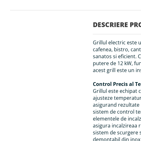
Skip
to
the
DESCRIERE PR
beginning
of
the
Grillul electric este
images
gallery
cafenea, bistro, can
sanatos si eficient
putere de 12 kW, fun
acest grill este un i
Control Precis al T
Grillul este echipat 
ajusteze temperatura
asigurand rezultate
sistem de control te
elementele de incalz
asigura incalzireaa r
sistem de scurgere s
demontabil din inox 