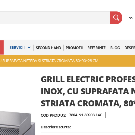
ro
SERVICII
SECOND HAND
PROMOTII
REFERINTE
BLOG
DESPR
CU SUPRAFATA NETEDA SI STRIATA CROMATA, 80*90*28 CM
GRILL ELECTRIC PROFE
INOX, CU SUPRAFATA N
STRIATA CROMATA, 80
7864.N1.80903.14C
COD PRODUS:
Descriere scurta: