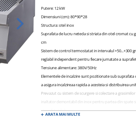
Putere: 12 kW
Dimensiuni (cm): 80*90*28
Structura: otel inox
Suprafata de lucru neteda si striata din otel cromat cu 
cm
Sistem de control termostatat in intervalul +50...+300 g
reglabil independent pentru fiecare jumatate a suprafet
Tensiune alimentare: 380V/50Hz
Elementele de incalzire sunt pozitionate sub suprafata 
a asigura incalzireaa rapida a acesteia si distribuirea uni
Prevazut cu sistem de scurgere si colectare a grasimilor 
inaltator demontabil din inox pentru partea din spate si
suprafetei de lucru
ARATA MAI MULTE
Optional: suport inox deschis sau inchis