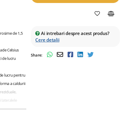
Ai intrebari despre acest produs?
grosime de 1,5
Cere detalii
rade Celsius
Share:
i de lucru
de lucru pentru
forma a caldurii
reziduale,
 lateralele