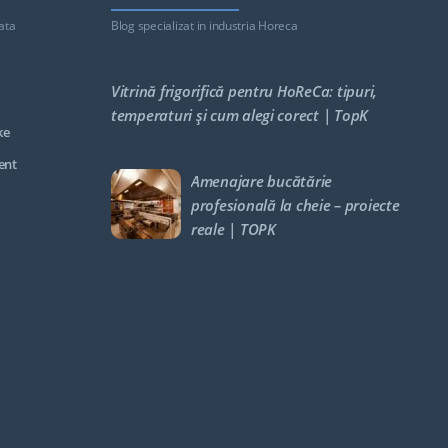
ata
Blog specializat in industria Horeca
Vitrină frigorifică pentru HoReCa: tipuri,
temperaturi și cum alegi corect | TopK
ke
ent
Amenajare bucătărie
profesională la cheie – proiecte
reale | TOPK