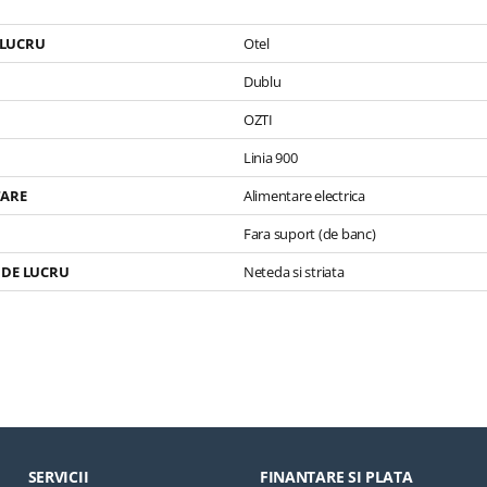
Zone De Lucru
Cazul Defectiunilor, 3 Zone De Lucru
Furnizarea Elec
Independente
Cazul Defectiu
7 Kg
Greutate Echipament: 87 Kg
Independente
 LUCRU
Otel
Certificat CE
Greutate Echi
Certificat CE
Dublu
OZTI
Linia 900
TARE
Alimentare electrica
Fara suport (de banc)
 DE LUCRU
Neteda si striata
SERVICII
FINANTARE SI PLATA