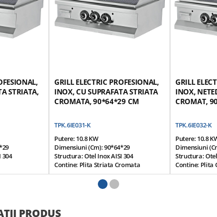
OFESIONAL,
GRILL ELECTRIC PROFESIONAL,
GRILL ELEC
A STRIATA,
INOX, CU SUPRAFATA STRIATA
INOX, NETED
CROMATA, 90*64*29 CM
CROMAT, 9
TPK.6IE031-K
TPK.6IE032-K
Putere: 10.8 KW
Putere: 10.8 K
*29
Dimensiuni (cm): 90*64*29
Dimensiuni (c
I 304
Structura: Otel Inox AISI 304
Structura: Ote
Contine: Plita Striata Cromata
Contine: Plit
ostatat
Sistem De Control Termostatat
Neteda, Jumata
0 V / 50 Hz
Tensiune Alimentare: 380 V / 50 Hz
Sistem De Con
curgere Si
Prevazut Cu Sistem De Scurgere Si
Tensiune Alime
Reziduale,
Colectare A Grasimilor Reziduale,
Prevazut Cu Si
 Este Oprita In
Furnizarea Electricitatii Este Oprita In
Colectare A Gr
ATII PRODUS