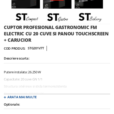
Skip
CUPTOR PROFESIONAL GASTRONOMIC FM
to
ELECTRIC CU 20 CUVE SI PANOU TOUCHSCREEN
the
+ CARUCIOR
beginning
of
STG201V7T
COD PRODUS:
the
images
Descriere scurta:
gallery
Putere instalata: 26.250 W
Capacitate: 20 cuve GN 1/1
Structura: otel-inox si sticla termorezistenta
Dimensiuni (cm): 88*96*186
ARATA MAI MULTE
Temperatura maxima de lucru 270 grade Celsius
Optionale:
Tensiune alimentare: 380V / 50Hz