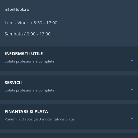
Abu
Abu
info@topk.ro
Sis
Inc
Luni - Vineri / 8:30 - 17:00
Gre
Opt
Sambata / 9:00 - 13:00
Kit
Con
Con
Si 
INFORMATII UTILE
Cup
Solutii profesionale complete
SERVICII
Solutii profesionale complete
FINANTARE SI PLATA
Punem la dispoziţie 3 modalităţi de plata