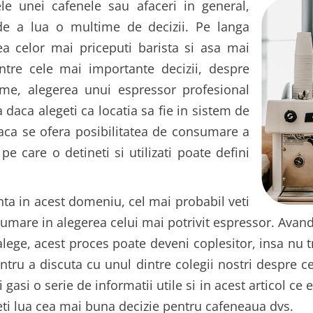
e unei cafenele sau afaceri in general,
de a lua o multime de decizii. Pe langa
ea celor mai priceputi barista si asa mai
ntre cele mai importante decizii, despre
ume, alegerea unui espressor profesional
 daca alegeti ca locatia sa fie in sistem de
daca se ofera posibilitatea de consumare a
 pe care o detineti si utilizati poate defini
ta in acest domeniu, cel mai probabil veti
umare in alegerea celui mai potrivit espressor. Avan
lege, acest proces poate deveni coplesitor, insa nu tr
tru a discuta cu unul dintre colegii nostri despre c
 gasi o serie de informatii utile si in acest articol ce
ti lua cea mai buna decizie pentru cafeneaua dvs.