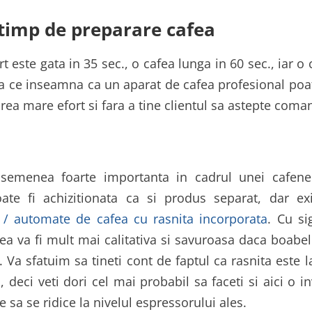
 timp de preparare cafea
 este gata in 35 sec., o cafea lunga in 60 sec., iar o 
a ce inseamna ca un aparat de cafea profesional poate
rea mare efort si fara a tine clientul sa astepte coma
emenea foarte importanta in cadrul unei cafene
te fi achizitionata ca si produs separat, dar ex
 / automate de cafea cu rasnita incorporata
. Cu si
fea va fi mult mai calitativa si savuroasa daca boabel
 Va sfatuim sa tineti cont de faptul ca rasnita este l
deci veti dori cel mai probabil sa faceti si aici o in
e sa se ridice la nivelul espressorului ales.