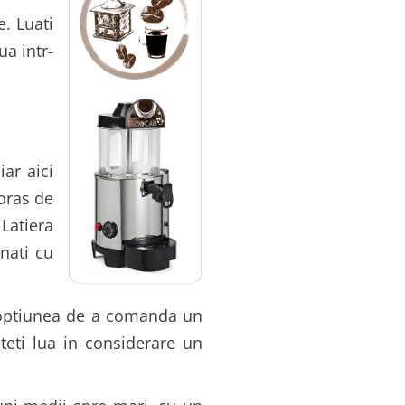
e. Luati
ua intr-
iar aici
voras de
 Latiera
nati cu
si optiunea de a comanda un
teti lua in considerare un