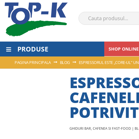
PRODUSE
SHOP ONLINE
PAGINA PRINCIPALA
BLOG
ESPRESSORUL ESTE „CORE-UL” UNE
ESPRESSO
CAFENELE
POTRIVIT
GHIDURI BAR, CAFENEA SI FAST-FOOD | B