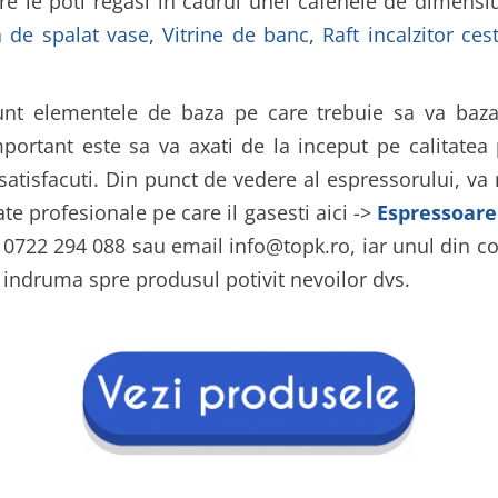
care le poti regasi in cadrul unei cafenele de dimens
 de spalat vase
,
Vitrine de banc
,
Raft incalzitor cest
unt elementele de baza pe care trebuie sa va baza
ortant este sa va axati de la inceput pe calitatea p
i satisfacuti. Din punct de vedere al espressorului, 
te profesionale pe care il gasesti aici ->
Espressoare
n 0722 294 088 sau email info@topk.ro, iar unul din co
va indruma spre produsul potivit nevoilor dvs.