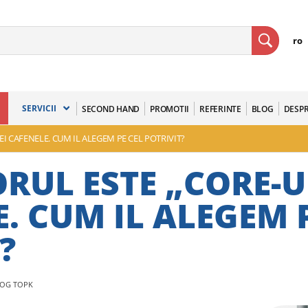
ro
SERVICII
SECOND HAND
PROMOTII
REFERINTE
BLOG
DESPR
I CAFENELE. CUM IL ALEGEM PE CEL POTRIVIT?
RUL ESTE „CORE-U
. CUM IL ALEGEM 
?
LOG TOPK