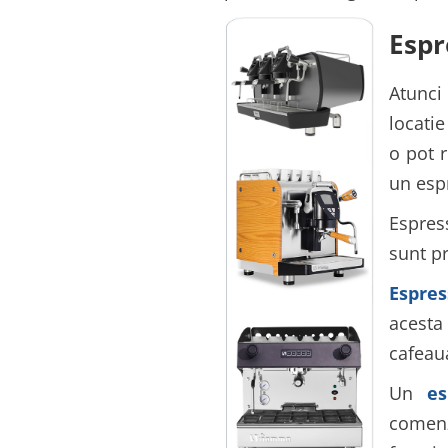
Espr
Atunci 
locatie
o pot r
un esp
Espres
sunt pr
Espre
acesta 
cafeau
Un
e
comenz