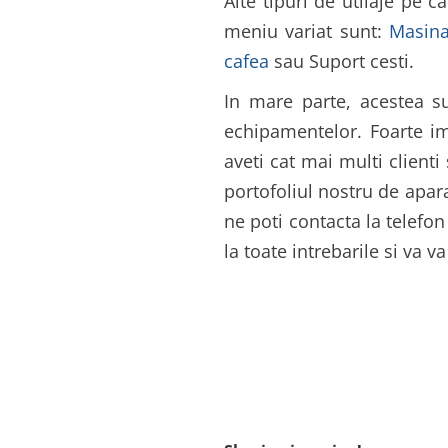
Alte tipuri de utilaje pe 
meniu variat sunt:
Masina
cafea
sau Suport cesti.
In mare parte, acestea s
echipamentelor. Foarte imp
aveti cat mai multi client
portofoliul nostru de apara
ne poti contacta la telefo
la toate intrebarile si va 