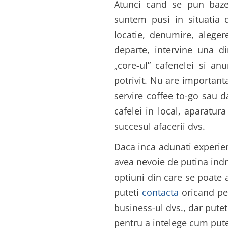
Atunci cand se pun bazel
suntem pusi in situatia 
locatie, denumire, aleger
departe, intervine una di
„core-ul” cafenelei si an
potrivit. Nu are importanta
servire coffee to-go sau 
cafelei in local, aparatura
succesul afacerii dvs.
Daca inca adunati experien
avea nevoie de putina indr
optiuni din care se poate a
puteti
contacta
oricand pen
business-ul dvs., dar puteti
pentru a intelege cum pute