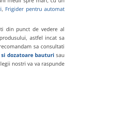
iuni medii spre mari, cu un
i
,
Frigider pentru automat
ti din punct de vedere al
rodusului, astfel incat sa
va recomandam sa consultati
 si dozatoare bauturi
sau
legii nostri va va raspunde