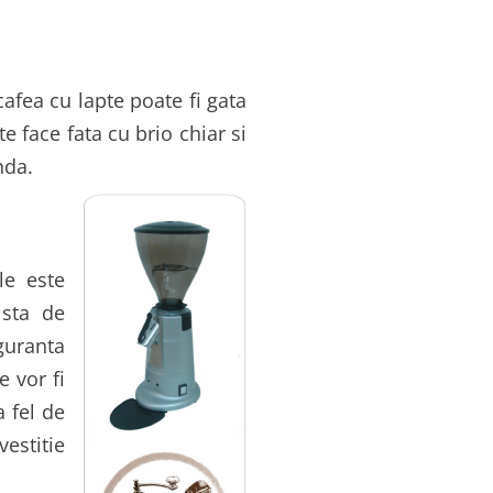
cafea cu lapte poate fi gata
 face fata cu brio chiar si
nda.
le este
ista de
guranta
e vor fi
a fel de
vestitie