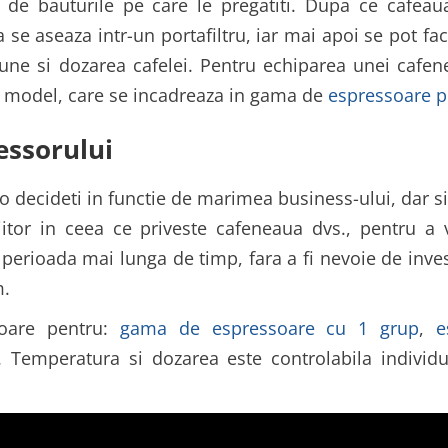
e de bauturile pe care le pregatiti. Dupa ce cafea
 se aseaza intr-un portafiltru, iar mai apoi se pot fa
une si dozarea cafelei. Pentru echiparea unei cafe
de model, care se incadreaza in gama de
espressoare p
essorului
o decideti in functie de marimea business-ului, dar si
iitor in ceea ce priveste cafeneaua dvs., pentru a v
 perioada mai lunga de timp, fara a fi nevoie de inves
m.
toare pentru:
gama de espressoare cu 1 grup
,
e
. Temperatura si dozarea este controlabila individu