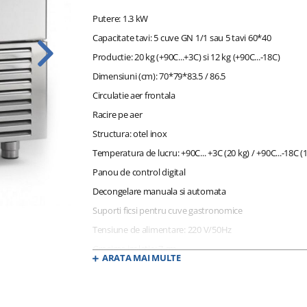
Putere: 1.3 kW
Capacitate tavi: 5 cuve GN 1/1 sau 5 tavi 60*40
Productie: 20 kg (+90C...+3C) si 12 kg (+90C...-18C)
Dimensiuni (cm): 70*79*83.5 / 86.5
Circulatie aer frontala
Racire pe aer
Structura: otel inox
Temperatura de lucru: +90C... +3C (20 kg) / +90C...-18C (
Panou de control digital
Decongelare manuala si automata
Suporti ficsi pentru cuve gastronomice
Tensiune de alimentare: 220 V/50Hz
Grosime izolatie: 7 cm
ARATA MAI MULTE
Retete preconfigurate
Control automat la inserarea sondei de temperatura
Functie pentru uscarea camerei echipamentului