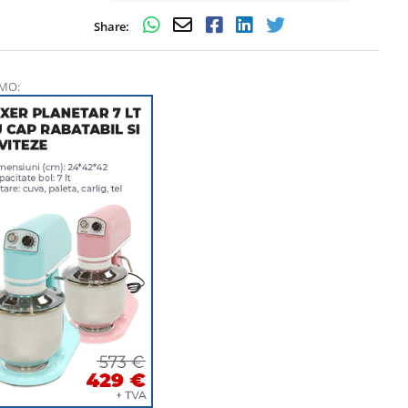
Share:
MO:
in - se aplica
 la minim
n de 240 min
-
e pastreaza