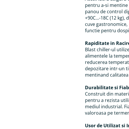
pentru a-si mentine
panou de control dig
+90C...-18C (12 kg),
cuve gastronomice, 
functie pentru dospi
Rapiditate in Racir
Blast chiller-ul util
alimentele la tempe
reducerea temperaturi
depozitare intr-un t
mentinand calitatea 
Durabilitate si Fiab
Construit din materia
pentru a rezista util
mediul industrial. Fia
valoroasa pe termen
Usor de Utilizat si 