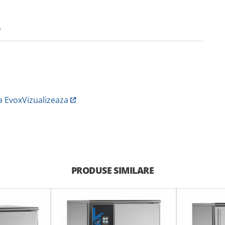
A
a Evox
Vizualizeaza
PRODUSE SIMILARE