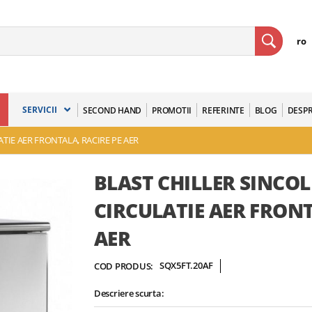
ro
SERVICII
SECOND HAND
PROMOTII
REFERINTE
BLOG
DESPR
ATIE AER FRONTALA, RACIRE PE AER
BLAST CHILLER SINCOLD
CIRCULATIE AER FRONT
AER
SQX5FT.20AF
COD PRODUS:
Descriere scurta: