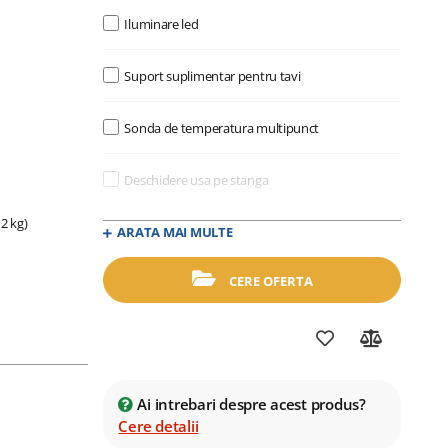
Iluminare led
Suport suplimentar pentru tavi
Sonda de temperatura multipunct
Deschidere usa pe stanga
12 kg)
Sterilizare interioara
ARATA MAI MULTE
CERE OFERTA
Sistem siguranta pentru cuptorul
suprapus
Kit roti
Ai intrebari despre acest produs?
Cere detalii