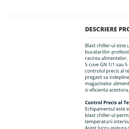
Skip
to
the
beginning
of
DESCRIERE PR
the
images
gallery
Blast chiller-ul este
bucatariilor profesio
racirea alimentelor.
5 cuve GN 1/1 sau 5
controlul precis al t
pregatit sa indepline
magazinelor alimenta
si eficienta acestora
Control Precis al T
Echipamentul este ec
blast chiller-ul perm
temperaturii interioa
Acest lucru asigura 