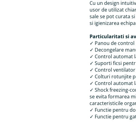
Cu un design intuitiv 
usor de utilizat ch
sale se pot curata s
si igienizarea echip
Particularitati si a
✓ Panou de control d
✓ Decongelare manu
✓ Control automat l
✓ Suporti ficsi pen
✓ Control ventilator
✓ Colturi rotunjite 
✓ Control automat l
✓ Shock freezing-con
se evita formarea mi
caracteristicile org
✓ Functie pentru do
✓ Functie pentru gat