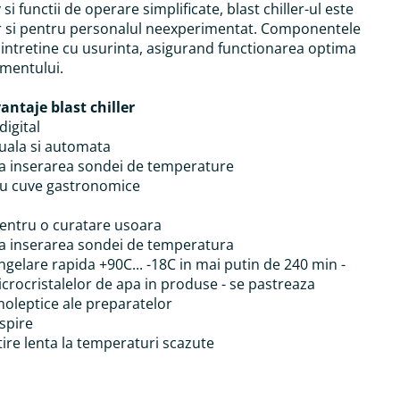
si functii de operare simplificate, blast chiller-ul este
iar si pentru personalul neexperimentat. Componentele
i intretine cu usurinta, asigurand functionarea optima
amentului.
vantaje blast chiller
igital
ala si automata
a inserarea sondei de temperature
tru cuve gastronomice
pentru o curatare usoara
a inserarea sondei de temperatura
gelare rapida +90C... -18C in mai putin de 240 min -
crocristalelor de apa in produse - se pastreaza
anoleptice ale preparatelor
spire
ire lenta la temperaturi scazute