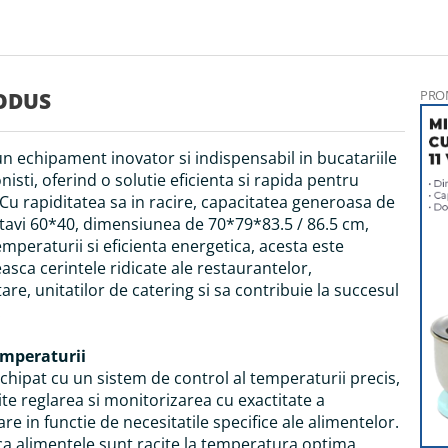
Functie speciala pentru peste crud
Control decongelare de la - 20C la + 8C
Control ventilator
PRO
ODUS
Conector USB
Blast chilling-racire rapida +90... +3C in mai putin de 90 m
 un echipament inovator si indispensabil in bucatariile
produselor delicate cu grosime de max. 2-3 cm - reduce
nisti, oferind o solutie eficienta si rapida pentru
proliferarea bacteriilor
 Cu rapiditatea sa in racire, capacitatea generoasa de
 tavi 60*40, dimensiunea de 70*79*83.5 / 86.5 cm,
Shock freezing-congelare rapida
+90C... -18
C
in mai puti
emperaturii si eficienta energetica, acesta este
se evita formarea microcristalelor de apa in produse - s
asca cerintele ridicate ale restaurantelor,
caracteristicile organoleptice ale preparatelor
re, unitatilor de catering si sa contribuie la succesul
Colturi rotunjite pentru o curatare usoara
.
Sonda de temperatura inclusa
emperaturii
Greutate echipament: 100 kg
hipat cu un sistem de control al temperaturii precis,
ite reglarea si monitorizarea cu exactitate a
re in functie de necesitatile specifice ale alimentelor.
ca alimentele sunt racite la temperatura optima