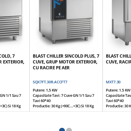
COLD, 7
BLAST CHILLER SINCOLD PLUS, 7
BLAST CHIL
 EXTERIOR,
CUVE, GRUP MOTOR EXTERIOR,
CUVE, RACIR
CU RACIRE PE AER
SQX7FT.30R.ACCFT7
MXT7.30
Putere: 1,5 KW
Putere: 1.5 KW
 GN 1/1 Sau 7
Capacitate Tavi: 7 Cuve GN 1/1 Sau 7
Capacitate Tav
Tavi 60*40
Tavi 60*40
+3C) Si 18 Kg
Productie: 30 Kg (+90C...+3C) Si 18 Kg
Productie: 30 K
(+90C...-18C)
(+90C...-18C)
99.5 / 102.5
Dimensiuni (cm): 81*79*99.5 / 102.5
Dimensiuni (cm
Capacitate: 30 Kg
Racire Pe Aer
Grup Motor Exterior
Structura: Ote