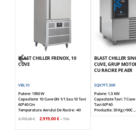
BLAST CHILLER FRENOX, 10
BLAST CHILLER SIN
CUVE
CUVE, GRUP MOTOR
CU RACIRE PE AER
VBL10
SQX7FT.30R
Putere: 1950 W
Putere: 1,5 KW
Capacitate: 10 Cuve GN 1/1 Sau 10 Tavi
Capacitate Tavi: 7 Cuve
60*40 Cm
Tavi 60*40
Temperatura Aerului De Racire: -40
Productie: 30 Kg (+90C...
Grade Celsius
(+90C...-18C)
2.919,00 €
3.795,00 €
+ TVA
Temperatura Produs Finit: -18 Grade
Dimensiuni (cm): 81*79*
Celsius
Capacitate: 30 Kg
Temperatura De Lucru: +90...-18 Grade
Grup Motor Exterior