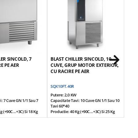
LER SINCOLD, 7
BLAST CHILLER SINCOLD, 10
BLAS
E PE AER
CUVE, GRUP MOTOR EXTERIOR,
10 
CU RACIRE PE AER
EXTE
SQX10FT.40R
SQX1
Putere: 2,0 KW
Puter
i: 7 Cuve GN 1/1 Sau 7
Capacitate Tavi: 10 Cuve GN 1/1 Sau 10
Capac
Tavi 60*40
Tavi 
g (+90C...+3C) Si 18 Kg
Productie: 40 Kg (+90C...+3C) Si 25 Kg
Produc
(+90C...-18C)
(+90C.
): 81*79*99 / 102
Dimensiuni (cm): 80*79*186 / 190
Dimen
Grup Motor Exterior
Grup 
l Inox
Racire Pe Aer
Racir