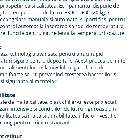
 prospetimea si calitatea. Echipamentul dispune de
ital, temperatura de lucru: +90C... +3C (20 kg) /
 decongelare manuala si automata, suporti ficsi pentru
control automat la inserarea sondei de temperature,
re, functie pentru gatire lenta la temperaturi scazute.
e
izeaza tehnologia avansata pentru a raci rapid
raturi sigure pentru depozitare. Acest proces permite
i alimentelor de la nivelul de gatit la cel de
imp foarte scurt, prevenind cresterea bacteriilor si
si siguranta alimentelor.
ilitate
le de inalta calitate, blast chiller-ul este proiectat
izarii intensive si conditiilor de lucru riguroase din
bilitatea sa inalta si durabilitatea il fac o investitie
 lung pentru orice restaurant.
Intretinut