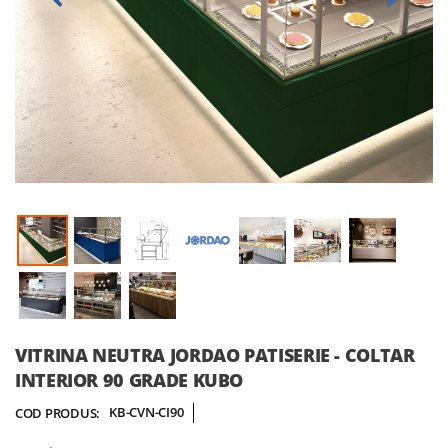
Skip
VITRINA NEUTRA JORDAO PATISERIE - COLTAR
to
INTERIOR 90 GRADE KUBO
the
beginning
KB-CVN-CI90
COD PRODUS:
of