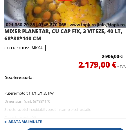
Skip
MIXER PLANETAR, CU CAP FIX, 3 VITEZE, 40 LT,
to
68*88*140 CM
the
beginning
MK.04
COD PRODUS:
of
2.906,00 €
the
2.179,00 €
images
+ TVA
gallery
Descriere scurta:
Putere motor: 1.1/1.5/1.85 kW
Dimensiuni (cm): 68*88*140
Structura: otel inoxidabil vopsit in camp electrostatic
Capacitate bol: 40 lt
ARATA MAI MULTE
Dimensiuni oala(cm): 40 diametrul/39 adancime