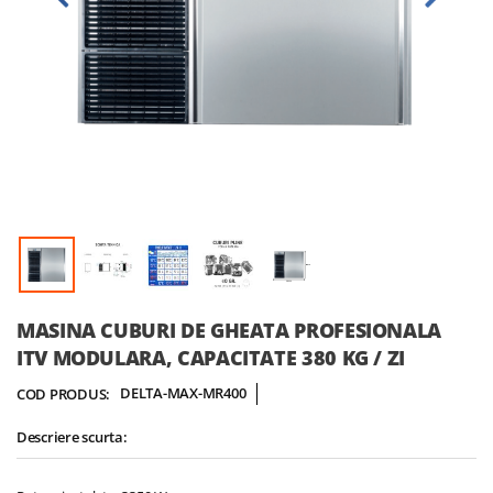
Skip
MASINA CUBURI DE GHEATA PROFESIONALA
to
ITV MODULARA, CAPACITATE 380 KG / ZI
the
beginning
DELTA-MAX-MR400
COD PRODUS:
of
the
Descriere scurta:
images
gallery