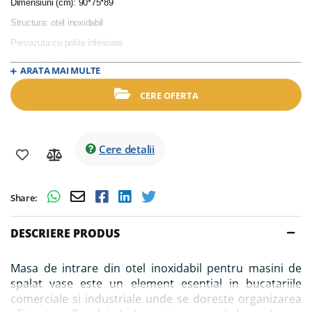
Dimensiuni (cm): 90*75*89
Structura: otel inoxidabil
Prevazuta cu polita inferioara
Masa de iesire vase pe partea stanga
ARATA MAI MULTE
Compatibila cu masini de spalat vase cu capota
CERE OFERTA
Cere detalii
Share:
DESCRIERE PRODUS
Masa de intrare din otel inoxidabil pentru masini de
spalat vase este un element esential in bucatariile
comerciale si industriale unde se doreste organizarea