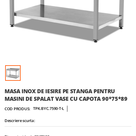
Skip
MASA INOX DE IESIRE PE STANGA PENTRU
to
MASINI DE SPALAT VASE CU CAPOTA 90*75*89
the
beginning
TPK.BYC.7590-T-L
COD PRODUS:
of
the
Descriere scurta:
images
gallery