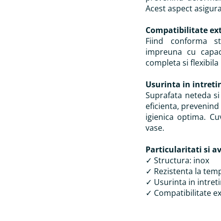
Acest aspect asigura
Compatibilitate ex
Fiind conforma st
impreuna cu capace
completa si flexibila
Usurinta in intreti
Suprafata neteda si
eficienta, prevenind
igienica optima. C
vase.
Particularitati si a
✓ Structura: inox
✓ Rezistenta la tem
✓ Usurinta in intret
✓ Compatibilitate ex