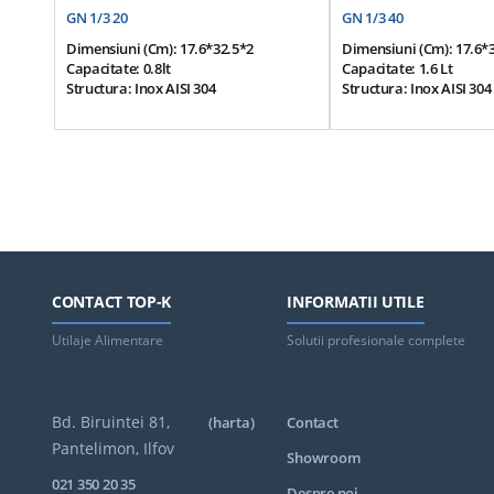
GN 1/3 20
GN 1/3 40
Dimensiuni (cm): 17.6*32.5*2
Dimensiuni (cm): 17.6*
Capacitate: 0.8lt
Capacitate: 1.6 Lt
Structura: Inox AISI 304
Structura: Inox AISI 304
CONTACT TOP-K
INFORMATII UTILE
Utilaje Alimentare
Solutii profesionale complete
Bd. Biruintei 81,
(harta)
Contact
Pantelimon, Ilfov
Showroom
021 350 20 35
Despre noi