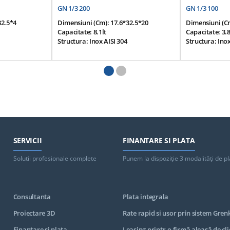
GN 1/3 200
GN 1/3 100
32.5*4
Dimensiuni (cm): 17.6*32.5*20
Dimensiuni (cm
Capacitate: 8.1lt
Capacitate: 3.8
Structura: Inox AISI 304
Structura: Inox
SERVICII
FINANTARE SI PLATA
Solutii profesionale complete
Punem la dispoziţie 3 modalităţi de pl
Consultanta
Plata integrala
Proiectare 3D
Rate rapid si usor prin sistem Gren
Finantare si plata
Leasing printr-o firmă aleasă de cli