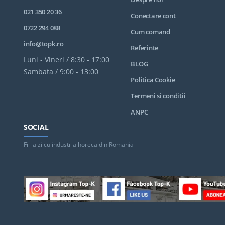
021 350 20 36
Conectare cont
0722 294 088
Cum comand
info@topk.ro
Referinte
Luni - Vineri / 8:30 - 17:00
BLOG
Sambata / 9:00 - 13:00
Politica Cookie
Termeni si conditii
ANPC
SOCIAL
Fii la zi cu industria horeca din Romania