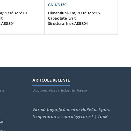
GN 1/3 150
GD 1/
): 17.6*32.5*10
Dimensiuni (cm): 17.6*32.5*15
Dimen
lt
Capacitate: 5.9lt
Struct
 AISI 304
Structura: Inox AISI 304
ARTICOLE RECENTE
ata
Blog specializat in industria Horeca
Vitrină frigorifică pentru HoReCa: tipuri,
temperaturi și cum alegi corect | TopK
ke
ent