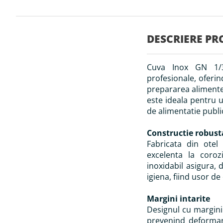
Skip
to
the
DESCRIERE PR
beginning
of
the
Cuva Inox GN 1/3 
images
gallery
profesionale, oferin
prepararea aliment
este ideala pentru ut
de alimentatie publi
Constructie robust
Fabricata din otel 
excelenta la coroz
inoxidabil asigura,
igiena, fiind usor de 
Margini intarite
Designul cu margini 
prevenind deformare