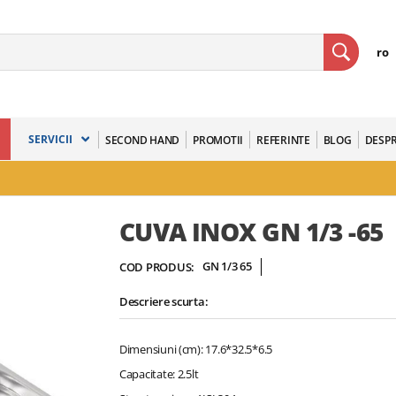
ro
SERVICII
SECOND HAND
PROMOTII
REFERINTE
BLOG
DESPR
CUVA INOX GN 1/3 -65
GN 1/3 65
COD PRODUS:
Descriere scurta:
Dimensiuni (cm): 17.6*32.5*6.5
Capacitate: 2.5lt