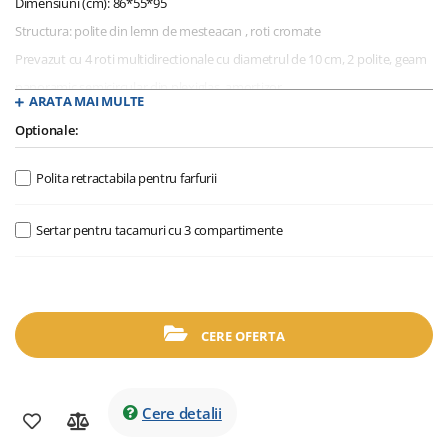
Dimensiuni (cm): 86*55*95
Structura: polite din lemn de mesteacan , roti cromate
Prevazut cu 4 roti multidirectionale cu diametrul de 10 cm, 2 polite, geam
panoramic semicircular din plexiglas, amortizor
ARATA MAI MULTE
Optional: suport pentru farfurii, tava cu 3 compartimente pentru
Optionale:
tacamuri
Posibilitate culori: nuc sau venghe
Polita retractabila pentru farfurii
Greutate maxima suporata: 80 kg
Greutate neta: 33 kg
Sertar pentru tacamuri cu 3 compartimente
CERE OFERTA
Cere detalii