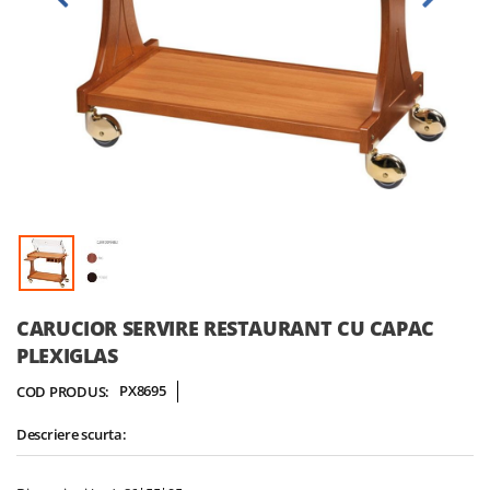
Skip
CARUCIOR SERVIRE RESTAURANT CU CAPAC
to
PLEXIGLAS
the
beginning
PX8695
COD PRODUS:
of
the
Descriere scurta:
images
gallery