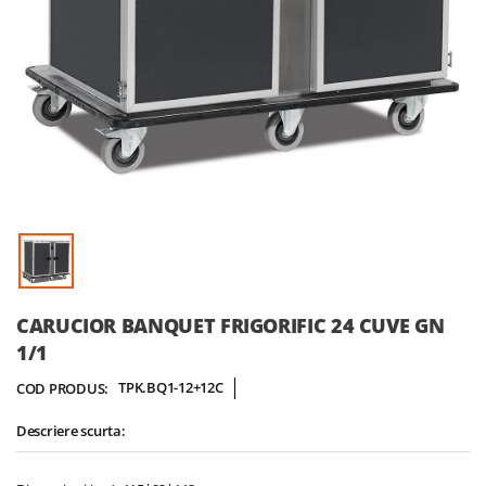
Skip
CARUCIOR BANQUET FRIGORIFIC 24 CUVE GN
to
1/1
the
beginning
TPK.BQ1-12+12C
COD PRODUS:
of
the
Descriere scurta:
images
gallery