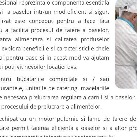
fesional reprezinta o componenta esentiala
si a oaselor intr-un mod eficient si sigur.
lizat este conceput pentru a face fata
tru a facilita procesul de taiere a oaselor,
anta alimentara si calitatea produselor
m explora beneficiile si caracteristicile cheie
onal pentru oase si in acest mod va ajutam
potrivit nevoilor locatiei dvs.
ntru bucatariile comerciale si / sau
aurantele, unitatile de catering, macelariile
e necesara prelucrarea regulata a carnii si a oaselo
a procesului de prelucrare a alimentelor.
echipat cu un motor puternic si lame de taiere de in
tate permit taierea eficienta a oaselor si a altor p