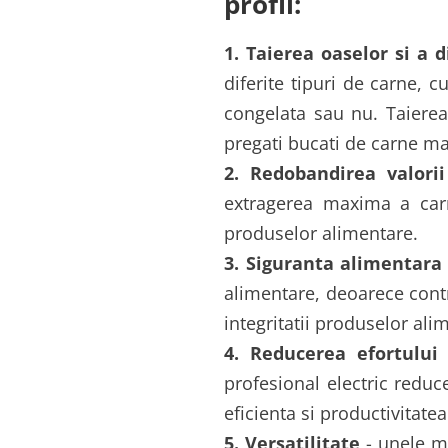
profil:
1. Taierea oaselor si a d
diferite tipuri de carne, 
congelata sau nu. Taierea
pregati bucati de carne ma
2. Redobandirea valori
extragerea maxima a carn
produselor alimentare.
3. Siguranta alimentara
alimentare, deoarece contr
integritatii produselor ali
4. Reducerea efortului 
profesional electric reduc
eficienta si productivitatea
5. Versatilitate
- unele mo