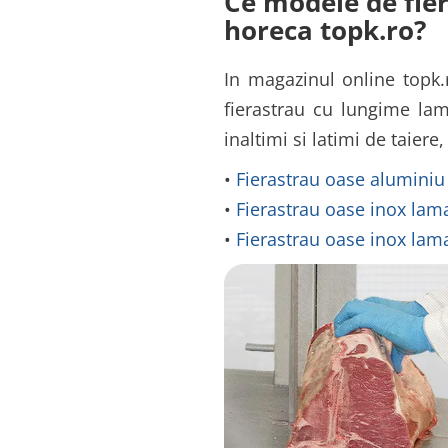
Ce modele de fie
horeca topk.ro?
In magazinul online topk.
fierastrau cu lungime lam
inaltimi si latimi de taiere
•
Fierastrau oase aluminiu
•
Fierastrau oase inox lam
•
Fierastrau oase inox lama