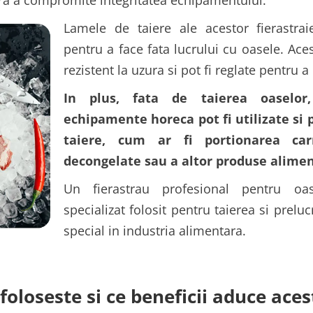
fara a compromite integritatea echipamentului.
Lamele de taiere ale acestor fierastra
pentru a face fata lucrului cu oasele. Aces
rezistent la uzura si pot fi reglate pentru a
In plus, fata de taierea oaselor
echipamente horeca pot fi utilizate si 
taiere, cum ar fi portionarea car
decongelate sau a altor produse alimen
Un fierastrau profesional pentru o
specializat folosit pentru taierea si prelu
special in industria alimentara.
foloseste si ce beneficii aduce aces