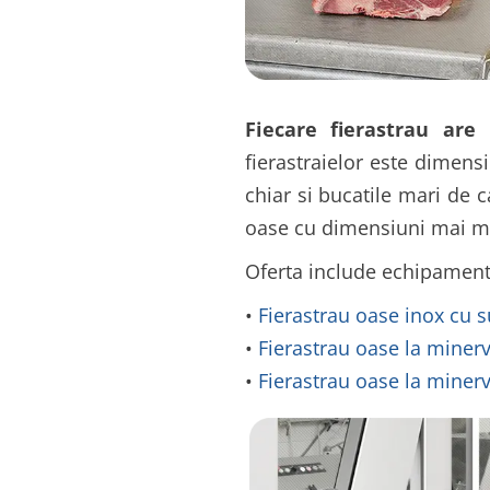
Fiecare fierastrau are 
fierastraielor este dimen
chiar si bucatile mari de c
oase cu dimensiuni mai mi
Oferta include echipamente
•
Fierastrau oase inox cu 
•
Fierastrau oase la miner
•
Fierastrau oase la miner