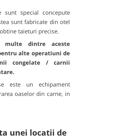
ie sunt special concepute
tea sunt fabricate din otel
 obtine taieturi precise.
, multe dintre aceste
pentru alte operatiuni de
nii congelate / carnii
tare.
ase este un echipament
crarea oaselor din carne, in
ta unei locatii de