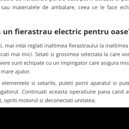
l sau materialele de ambalare, ceea ce le face ech
 un fierastrau electric pentru oase
i, mai intai reglati inaltimea fierastraului la inaltime
ucati mai mici. Setati si grosimea selectata la care vor
iere sunt echipate cu un impingator care asigura mis
 mare ajutor.
 elementele si setarile, puteti porni aparatul si pu
ngatorul. Continuati aceasta operatiune pana cand at
t, opriti motorul si deconectati unitatea.