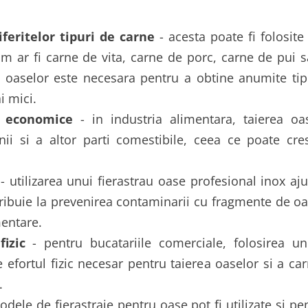
iferitelor tipuri de carne
- acesta poate fi folosite
cum ar fi carne de vita, carne de porc, carne de pui 
 oaselor este necesara pentru a obtine anumite tip
i mici.
i economice
- in industria alimentara, taierea oas
ii si a altor parti comestibile, ceea ce poate cr
- utilizarea unui fierastrau oase profesional inox aju
ibuie la prevenirea contaminarii cu fragmente de oas
mentare.
fizic
- pentru bucatariile comerciale, folosirea u
e efortul fizic necesar pentru taierea oaselor si a ca
.
dele de fierastraie pentru oase pot fi utilizate si pe