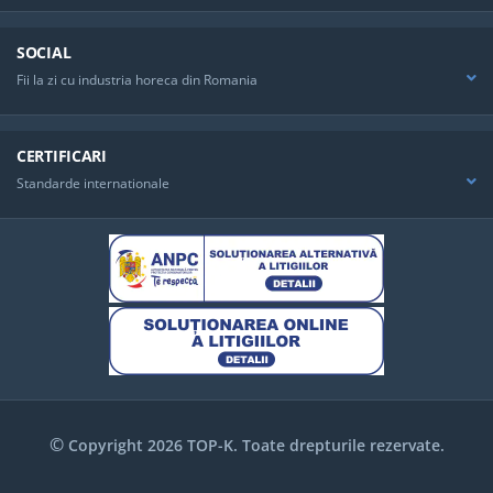
De Gheata
BIN-SCD400
Container Stocare
SOCIAL
Gheata ITV Capacitate 413 Kg + 2 X
Carucioare 112 Kg
Fii la zi cu industria horeca din Romania
BIN-SCD600
Container Stocare
Gheata ITV Capacitate 617 Kg + 2 X
Carucioare 112 Kg
CERTIFICARI
BIN-SCD800
Container Stocare
Gheata ITV Capacitate 812 Kg + 2 X
Standarde internationale
Carucioare 112 Kg
- Posibilitate
Suprapunere 2 Masini De Gheata
Greutate Echipament: 210 Kg
©
Copyright 2026 TOP-K. Toate drepturile rezervate.