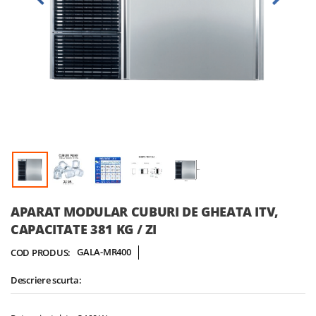
Skip
APARAT MODULAR CUBURI DE GHEATA ITV,
to
CAPACITATE 381 KG / ZI
the
beginning
GALA-MR400
COD PRODUS:
of
the
Descriere scurta:
images
gallery